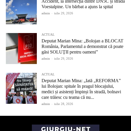
Accident, la intersecția dintre DN5C și strada
Voestalpine. Un bărbat a ajuns la spital
admin
-
iulie 29, 2026
ACTUAL
Deputat Marian Mina: „Bolojan a BLOCAT
România, Parlamentul a demonstrat că poate
găsi SOLUŢII pentru oameni”
admin
-
iulie 29, 2026
ACTUAL
Deputat Marian Mina: „Iată „REFORMA”
lui Bolojan: spitale în pragul blocajului,
medici și asistenți împinși în stradă, bolnavi
care trăiesc cu teama că nu...
admin
-
iulie 28, 2026