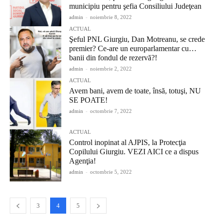
municipiu pentru şefia Consiliului Judeţean
admin
-
noiembrie 8, 2022
ACTUAL
Şeful PNL Giurgiu, Dan Motreanu, se crede
premier? Ce-are un europarlamentar cu…
banii din fondul de rezervă?!
admin
-
noiembrie 2, 2022
ACTUAL
Avem bani, avem de toate, însă, totuşi, NU
SE POATE!
admin
-
octombrie 7, 2022
ACTUAL
Control inopinat al AJPIS, la Protecţia
Copilului Giurgiu. VEZI AICI ce a dispus
Agenţia!
admin
-
octombrie 5, 2022
3
4
5