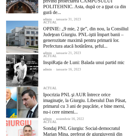
privind proiectarea CAMPUSULUI
POLITEHNIC. Asta, după ce a ţipat ca din
gură de...
admin
-
ianuarie 31, 2023
ACTUAL
OPINIE: „9 mie, 2 ţie”, din nou, la Consiliul
Judeţean Giurgiu. PNL-iştii împart banii –
generozitate maximă pentru primarii lor.
Prefectura atacă hotărârea, şeful...
admin
-
ianuarie 21, 2023
ACTUAL
InspiRaţia de Luni: Balada unui partid mic
admin
-
ianuarie 16, 2023
ACTUAL
Ipocrizia PNL şi AUR întrece orice
imaginaţie, la Giurgiu. Liberalul Dan Păsat,
primarul cu 3 ani de puşcărie, e bine mersi,
nu-i cere nimeni...
admin
-
noiembrie 16, 2022
ACTUAL
Sondaj PNL Giurgiu: Social-democratul
Marian Mina, preferat de giurgiuvenii din