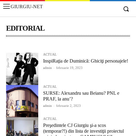
GIURGIU-NET
EDITORIAL
ACTUAL
ADMINISTRATIE
EDUCATIE/CULTURA
EXTERN
ACTUAL
InspiRaţia de Duminică: Ghiciţi personajele!
admin
-
februarie 19, 2023
ACTUAL
SURSE: Alexandru sau Beianu? PNL e
PRAF, la anu’?
admin
-
februarie 2, 2023
ACTUAL
Preşedintele CJ Giurgiu şi-a scos
(temporar?!) din lista de investiţii proiectul