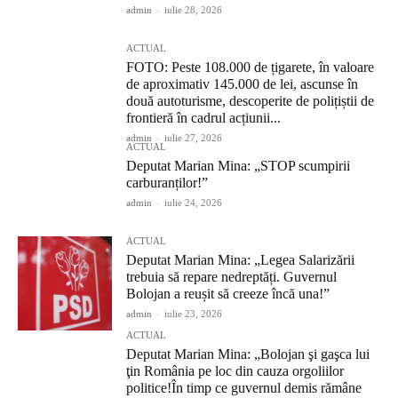
admin
-
iulie 28, 2026
ACTUAL
FOTO: Peste 108.000 de țigarete, în valoare
de aproximativ 145.000 de lei, ascunse în
două autoturisme, descoperite de polițiștii de
frontieră în cadrul acțiunii...
admin
-
iulie 27, 2026
ACTUAL
Deputat Marian Mina: „STOP scumpirii
carburanților!”
admin
-
iulie 24, 2026
ACTUAL
Deputat Marian Mina: „Legea Salarizării
trebuia să repare nedreptăți. Guvernul
Bolojan a reușit să creeze încă una!”
admin
-
iulie 23, 2026
ACTUAL
Deputat Marian Mina: „Bolojan şi gaşca lui
ţin România pe loc din cauza orgoliilor
politice!În timp ce guvernul demis rămâne