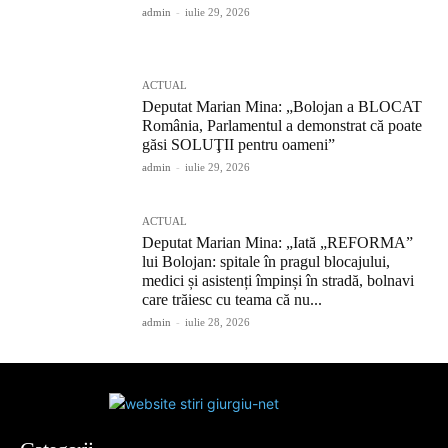
admin
-
iulie 29, 2026
ACTUAL
Deputat Marian Mina: „Bolojan a BLOCAT
România, Parlamentul a demonstrat că poate
găsi SOLUŢII pentru oameni”
admin
-
iulie 29, 2026
ACTUAL
Deputat Marian Mina: „Iată „REFORMA”
lui Bolojan: spitale în pragul blocajului,
medici și asistenți împinși în stradă, bolnavi
care trăiesc cu teama că nu...
admin
-
iulie 28, 2026