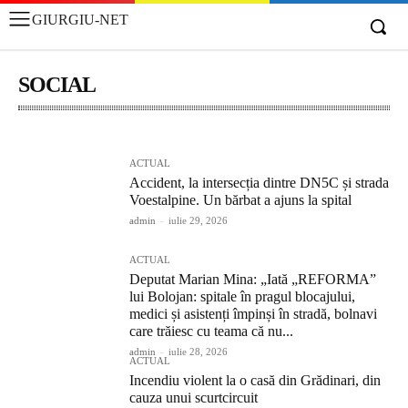
GIURGIU-NET
SOCIAL
EDUCATIE/CULTURA
FASHION
MONDEN
SPORT
ACTUAL
Accident, la intersecția dintre DN5C și strada
Voestalpine. Un bărbat a ajuns la spital
admin
-
iulie 29, 2026
ACTUAL
Deputat Marian Mina: „Iată „REFORMA”
lui Bolojan: spitale în pragul blocajului,
medici și asistenți împinși în stradă, bolnavi
care trăiesc cu teama că nu...
admin
-
iulie 28, 2026
ACTUAL
Incendiu violent la o casă din Grădinari, din
cauza unui scurtcircuit