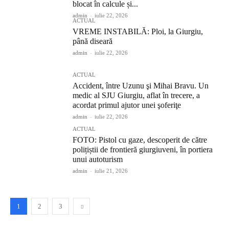
blocat în calcule și...
admin
-
iulie 22, 2026
ACTUAL
VREME INSTABILĂ: Ploi, la Giurgiu,
până diseară
admin
-
iulie 22, 2026
ACTUAL
Accident, între Uzunu şi Mihai Bravu. Un
medic al SJU Giurgiu, aflat în trecere, a
acordat primul ajutor unei şoferiţe
admin
-
iulie 22, 2026
ACTUAL
FOTO: Pistol cu gaze, descoperit de către
polițiștii de frontieră giurgiuveni, în portiera
unui autoturism
admin
-
iulie 21, 2026
1
2
3