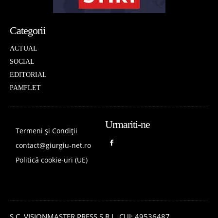
Categorii
ACTUAL
SOCIAL
EDITORIAL
PAMFLET
Urmariti-ne
Termeni și Condiții
contact@giurgiu-net.ro
Politică cookie-uri (UE)
S.C. VISIONMASTER PRESS S.R.L. CUI: 49536487