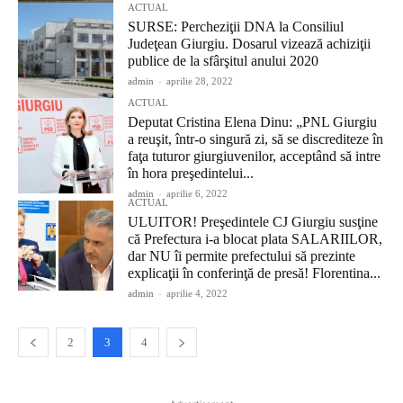
ACTUAL
SURSE: Percheziţii DNA la Consiliul
Judeţean Giurgiu. Dosarul vizează achiziţii
publice de la sfârşitul anului 2020
admin
-
aprilie 28, 2022
ACTUAL
Deputat Cristina Elena Dinu: „PNL Giurgiu
a reuşit, într-o singură zi, să se discrediteze în
faţa tuturor giurgiuvenilor, acceptând să intre
în hora preşedintelui...
admin
-
aprilie 6, 2022
ACTUAL
ULUITOR! Preşedintele CJ Giurgiu susţine
că Prefectura i-a blocat plata SALARIILOR,
dar NU îi permite prefectului să prezinte
explicaţii în conferinţă de presă! Florentina...
admin
-
aprilie 4, 2022
2
3
4