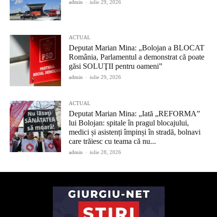
admin
-
iulie 29, 2026
ACTUAL
Deputat Marian Mina: „Bolojan a BLOCAT
România, Parlamentul a demonstrat că poate
găsi SOLUŢII pentru oameni”
admin
-
iulie 29, 2026
ACTUAL
Deputat Marian Mina: „Iată „REFORMA”
lui Bolojan: spitale în pragul blocajului,
medici și asistenți împinși în stradă, bolnavi
care trăiesc cu teama că nu...
admin
-
iulie 28, 2026