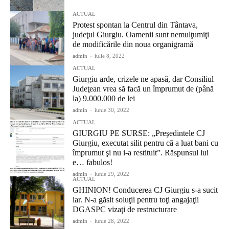
ACTUAL
Protest spontan la Centrul din Tântava,
judeţul Giurgiu. Oamenii sunt nemulţumiţi
de modificările din noua organigramă
admin
-
iulie 8, 2022
ACTUAL
Giurgiu arde, crizele ne apasă, dar Consiliul
Judeţean vrea să facă un împrumut de (până
la) 9.000.000 de lei
admin
-
iunie 30, 2022
ACTUAL
GIURGIU PE SURSE: „Preşedintele CJ
Giurgiu, executat silit pentru că a luat bani cu
împrumut şi nu i-a restituit”. Răspunsul lui
e… fabulos!
admin
-
iunie 29, 2022
ACTUAL
GHINION! Conducerea CJ Giurgiu s-a sucit
iar. N-a găsit soluţii pentru toţi angajaţii
DGASPC vizaţi de restructurare
admin
-
iunie 28, 2022