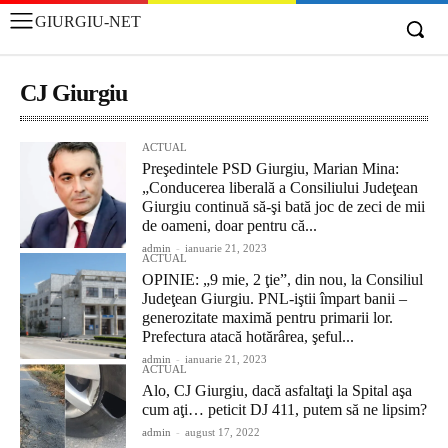
GIURGIU-NET
CJ Giurgiu
ACTUAL
Preşedintele PSD Giurgiu, Marian Mina:
„Conducerea liberală a Consiliului Judeţean
Giurgiu continuă să-şi bată joc de zeci de mii
de oameni, doar pentru că...
admin
-
ianuarie 21, 2023
ACTUAL
OPINIE: „9 mie, 2 ţie”, din nou, la Consiliul
Judeţean Giurgiu. PNL-iştii împart banii –
generozitate maximă pentru primarii lor.
Prefectura atacă hotărârea, şeful...
admin
-
ianuarie 21, 2023
ACTUAL
Alo, CJ Giurgiu, dacă asfaltaţi la Spital aşa
cum aţi… peticit DJ 411, putem să ne lipsim?
admin
-
august 17, 2022