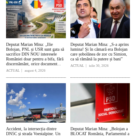
Deputat Marian Mina: „Ilie
Deputat Marian Mina: „S-a aprins
Bolojan, PNL și USR sunt gata să
lumina! Și în cămară era Bolojan
sacrifice DIN NOU interesele
care șobolănea de zor cu Simion,
României doar pentru a bifa, fără
ca să rămână la putere și bani”
discernământ, orice document...
ACTUAL
iulie 30, 2026
ACTUAL
august 4, 2026
Accident, la intersecția dintre
Deputat Marian Mina: „Bolojan a
DN5C și strada Voestalpine. Un
BLOCAT România, Parlamentul a