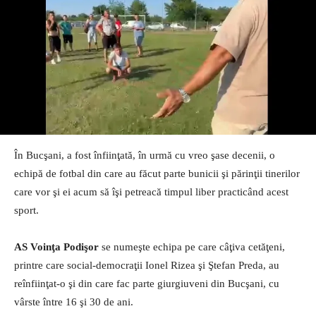
În Bucşani, a fost înfiinţată, în urmă cu vreo şase decenii, o
echipă de fotbal din care au făcut parte bunicii şi părinţii tinerilor
care vor şi ei acum să îşi petreacă timpul liber practicând acest
sport.
AS Voinţa Podişor
se numeşte echipa pe care câţiva cetăţeni,
printre care social-democraţii Ionel Rizea şi Ştefan Preda, au
reînfiinţat-o şi din care fac parte giurgiuveni din Bucşani, cu
vârste între 16 şi 30 de ani.