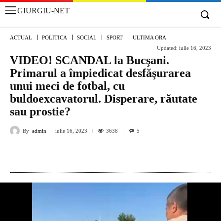
GIURGIU-NET
ACTUAL
POLITICA
SOCIAL
SPORT
ULTIMA ORA
Updated:
iulie 16, 2023
VIDEO! SCANDAL la Bucşani.
Primarul a împiedicat desfăşurarea
unui meci de fotbal, cu
buldoexcavatorul. Disperare, răutate
sau prostie?
By
admin
3638
iulie 16, 2023
5