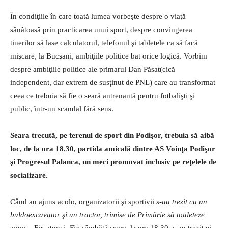
În condiţiile în care toată lumea vorbeşte despre o viaţă
sănătoasă prin practicarea unui sport, despre convingerea
tinerilor să lase calculatorul, telefonul şi tabletele ca să facă
mişcare, la Bucşani, ambiţiile politice bat orice logică. Vorbim
despre ambiţiile politice ale primarul Dan Păsat(cică
independent, dar extrem de susţinut de PNL) care au transformat
ceea ce trebuia să fie o seară antrenantă pentru fotbalişti şi
public, într-un scandal fără sens.
Seara trecută, pe terenul de sport din Podişor, trebuia să aibă
loc, de la ora 18.30, partida amicală dintre AS Voinţa Podişor
şi Progresul Palanca, un meci promovat inclusiv pe reţelele de
socializare.
Când au ajuns acolo, organizatorii şi sportivii
s-au trezit cu un
buldoexcavator şi un tractor, trimise de Primărie să toaleteze
zona…
Fix atunci. Fix sâmbătă seara, la ora 18.30, s-au trezit ei