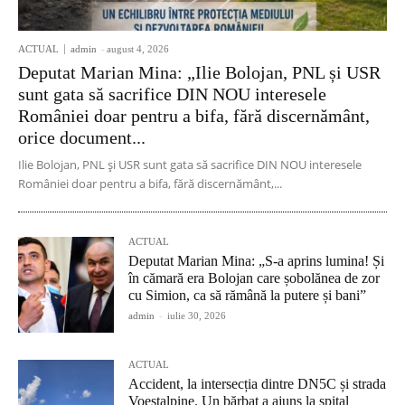
ACTUAL
admin
-
august 4, 2026
Deputat Marian Mina: „Ilie Bolojan, PNL și USR
sunt gata să sacrifice DIN NOU interesele
României doar pentru a bifa, fără discernământ,
orice document...
Ilie Bolojan, PNL și USR sunt gata să sacrifice DIN NOU interesele
României doar pentru a bifa, fără discernământ,...
ACTUAL
Deputat Marian Mina: „S-a aprins lumina! Și
în cămară era Bolojan care șobolănea de zor
cu Simion, ca să rămână la putere și bani”
admin
-
iulie 30, 2026
ACTUAL
Accident, la intersecția dintre DN5C și strada
Voestalpine. Un bărbat a ajuns la spital