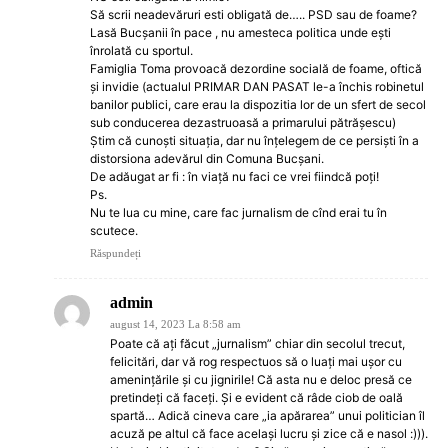
Să scrii neadevăruri esti obligată de….. PSD sau de foame?
Lasă Bucșanii în pace , nu amesteca politica unde ești
înrolată cu sportul.
Famiglia Toma provoacă dezordine socială de foame, oftică
și invidie (actualul PRIMAR DAN PASAT le-a închis robinetul
banilor publici, care erau la dispozitia lor de un sfert de secol
sub conducerea dezastruoasă a primarului pătrășescu)
Știm că cunoști situația, dar nu înțelegem de ce persiști în a
distorsiona adevărul din Comuna Bucșani.
De adăugat ar fi : în viață nu faci ce vrei fiindcă poți!
Ps.
Nu te lua cu mine, care fac jurnalism de cînd erai tu în
scutece.
Răspundeți
admin
august 14, 2023 La 8:58 am
Poate că aţi făcut „jurnalism” chiar din secolul trecut,
felicitări, dar vă rog respectuos să o luaţi mai uşor cu
ameninţările şi cu jignirile! Că asta nu e deloc presă ce
pretindeţi că faceţi. Şi e evident că râde ciob de oală
spartă… Adică cineva care „ia apărarea” unui politician îl
acuză pe altul că face acelaşi lucru şi zice că e nasol :))).