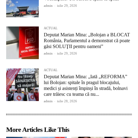
admin
-
iulie 29, 2026
ACTUAL
Deputat Marian Mina: „Bolojan a BLOCAT
România, Parlamentul a demonstrat că poate
găsi SOLUŢII pentru oameni”
admin
-
iulie 29, 2026
ACTUAL
Deputat Marian Mina: „Iată „REFORMA”
lui Bolojan: spitale în pragul blocajului,
medici și asistenți împinși în stradă, bolnavi
care trăiesc cu teama că nu...
admin
-
iulie 28, 2026
More Articles Like This