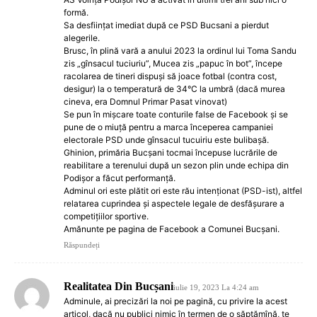
formă.
Sa desființat imediat după ce PSD Bucsani a pierdut
alegerile.
Brusc, în plină vară a anului 2023 la ordinul lui Toma Sandu
zis „gînsacul tuciuriu”, Mucea zis „papuc în bot”, începe
racolarea de tineri dispuși să joace fotbal (contra cost,
desigur) la o temperatură de 34°C la umbră (dacă murea
cineva, era Domnul Primar Pasat vinovat)
Se pun în mișcare toate conturile false de Facebook și se
pune de o miuță pentru a marca începerea campaniei
electorale PSD unde gînsacul tucuiriu este bulibașă.
Ghinion, primăria Bucșani tocmai începuse lucrările de
reabilitare a terenului după un sezon plin unde echipa din
Podișor a făcut performanță.
Adminul ori este plătit ori este rău intenționat (PSD-ist), altfel
relatarea cuprindea și aspectele legale de desfășurare a
competițiilor sportive.
Amănunte pe pagina de Facebook a Comunei Bucșani.
Răspundeți
Realitatea Din Bucșani
iulie 19, 2023 La 4:24 am
Adminule, ai precizări la noi pe pagină, cu privire la acest
articol, dacă nu publici nimic în termen de o săptămînă, te