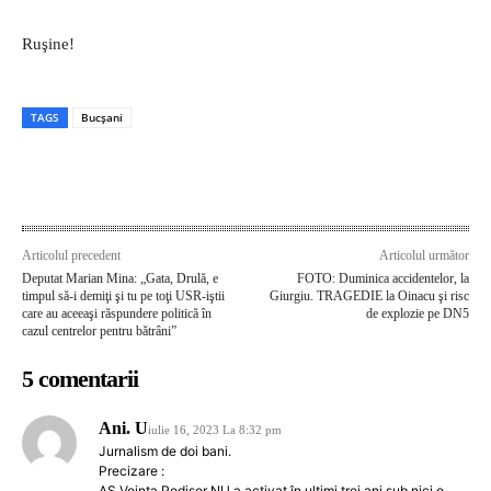
Ruşine!
TAGS
Bucşani
Articolul precedent
Articolul următor
Deputat Marian Mina: „Gata, Drulă, e
FOTO: Duminica accidentelor, la
timpul să-i demiţi şi tu pe toţi USR-iştii
Giurgiu. TRAGEDIE la Oinacu şi risc
care au aceeaşi răspundere politică în
de explozie pe DN5
cazul centrelor pentru bătrâni”
5 comentarii
Ani. U
iulie 16, 2023 La 8:32 pm
Jurnalism de doi bani.
Precizare :
AS Voința Podișor NU a activat în ultimi trei ani sub nici o