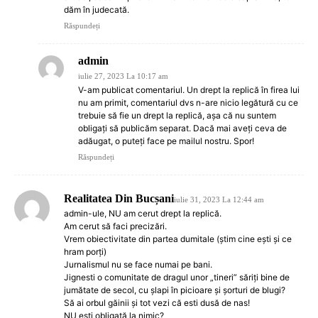
dăm în judecată.
Răspundeți
admin
iulie 27, 2023 La 10:17 am
V-am publicat comentariul. Un drept la replică în firea lui
nu am primit, comentariul dvs n-are nicio legătură cu ce
trebuie să fie un drept la replică, aşa că nu suntem
obligaţi să publicăm separat. Dacă mai aveţi ceva de
adăugat, o puteţi face pe mailul nostru. Spor!
Răspundeți
Realitatea Din Bucșani
iulie 31, 2023 La 12:44 am
admin-ule, NU am cerut drept la replică.
Am cerut să faci precizări.
Vrem obiectivitate din partea dumitale (știm cine ești și ce
hram porți)
Jurnalismul nu se face numai pe bani.
Jignesti o comunitate de dragul unor „tineri” săriți bine de
jumătate de secol, cu șlapi în picioare și șorturi de blugi?
Să ai orbul găinii și tot vezi că esti dusă de nas!
NU esti obligată la nimic?