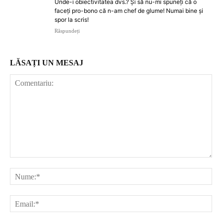
Unde-i obiectivitatea dvs.? Şi să nu-mi spuneţi că o
faceţi pro-bono că n-am chef de glume! Numai bine şi
spor la scris!
Răspundeți
LĂSAȚI UN MESAJ
Comentariu:
Nu
Ema