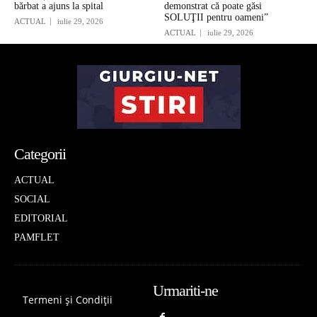
bărbat a ajuns la spital
demonstrat că poate găsi
SOLUŢII pentru oameni”
ACTUAL
iulie 29, 2026
ACTUAL
iulie 29, 2026
Categorii
ACTUAL
SOCIAL
EDITORIAL
PAMFLET
Urmariti-ne
Termeni și Condiții