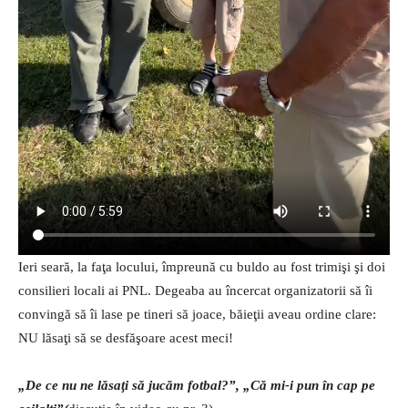
Ieri seară, la faţa locului, împreună cu buldo au fost trimişi şi doi
consilieri locali ai PNL. Degeaba au încercat organizatorii să îi
convingă să îi lase pe tineri să joace, băieţii aveau ordine clare:
NU lăsaţi să se desfăşoare acest meci!
„De ce nu ne lăsaţi să jucăm fotbal?”, „Că mi-i pun în cap pe