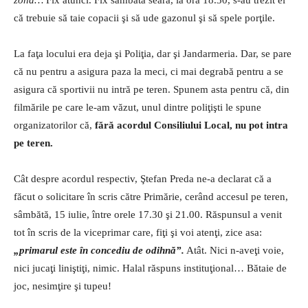
că trebuie să taie copacii şi să ude gazonul şi să spele porţile.
La faţa locului era deja şi Poliţia, dar şi Jandarmeria. Dar, se pare
că nu pentru a asigura paza la meci, ci mai degrabă pentru a se
asigura că sportivii nu intră pe teren. Spunem asta pentru că, din
filmările pe care le-am văzut, unul dintre poliţişti le spune
organizatorilor că,
fără acordul Consiliului Local, nu pot intra
pe teren.
Cât despre acordul respectiv, Ştefan Preda ne-a declarat că a
făcut o solicitare în scris către Primărie, cerând accesul pe teren,
sâmbătă, 15 iulie, între orele 17.30 şi 21.00. Răspunsul a venit
tot în scris de la viceprimar care, fiţi şi voi atenţi, zice asa:
„primarul este în concediu de odihnă”.
Atât. Nici n-aveţi voie,
nici jucaţi liniştiţi, nimic. Halal răspuns instituţional… Bătaie de
joc, nesimţire şi tupeu!