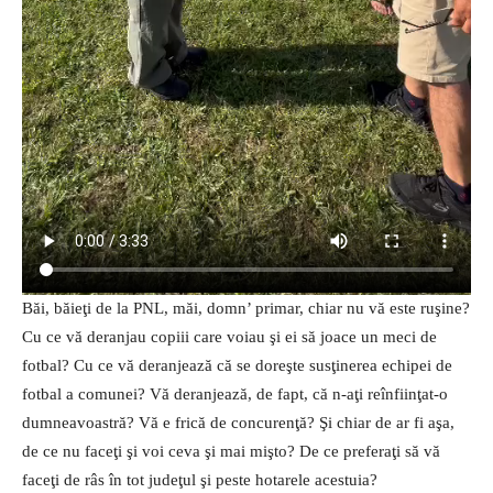
Băi, băieţi de la PNL, măi, domn’ primar, chiar nu vă este ruşine?
Cu ce vă deranjau copiii care voiau şi ei să joace un meci de
fotbal? Cu ce vă deranjează că se doreşte susţinerea echipei de
fotbal a comunei? Vă deranjează, de fapt, că n-aţi reînfiinţat-o
dumneavoastră? Vă e frică de concurenţă? Şi chiar de ar fi aşa,
de ce nu faceţi şi voi ceva şi mai mişto? De ce preferaţi să vă
faceţi de râs în tot judeţul şi peste hotarele acestuia?