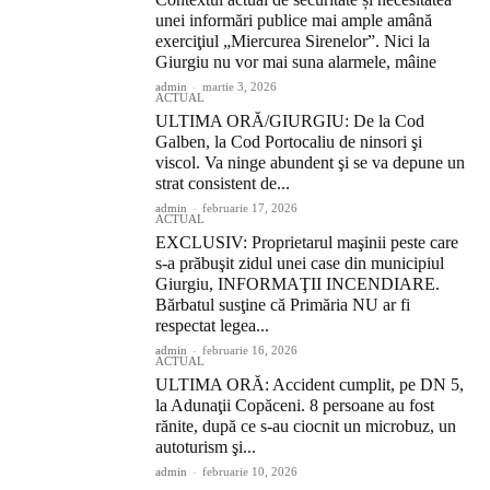
unei informări publice mai ample amână
exerciţiul „Miercurea Sirenelor”. Nici la
Giurgiu nu vor mai suna alarmele, mâine
admin
-
martie 3, 2026
ACTUAL
ULTIMA ORĂ/GIURGIU: De la Cod
Galben, la Cod Portocaliu de ninsori şi
viscol. Va ninge abundent şi se va depune un
strat consistent de...
admin
-
februarie 17, 2026
ACTUAL
EXCLUSIV: Proprietarul maşinii peste care
s-a prăbuşit zidul unei case din municipiul
Giurgiu, INFORMAŢII INCENDIARE.
Bărbatul susţine că Primăria NU ar fi
respectat legea...
admin
-
februarie 16, 2026
ACTUAL
ULTIMA ORĂ: Accident cumplit, pe DN 5,
la Adunaţii Copăceni. 8 persoane au fost
rănite, după ce s-au ciocnit un microbuz, un
autoturism şi...
admin
-
februarie 10, 2026