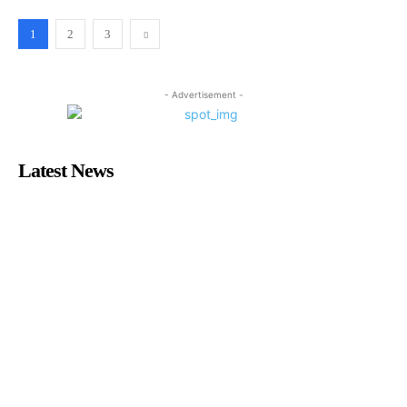
1
2
3
- Advertisement -
Latest News