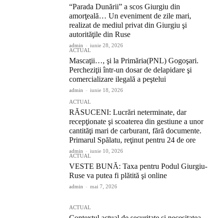
“Parada Dunării” a scos Giurgiu din
amorţeală… Un eveniment de zile mari,
realizat de mediul privat din Giurgiu şi
autorităţile din Ruse
admin
-
iunie 28, 2026
ACTUAL
Mascaţii…, şi la Primăria(PNL) Gogoşari.
Percheziţii într-un dosar de delapidare şi
comercializare ilegală a peştelui
admin
-
iunie 18, 2026
ACTUAL
RĂSUCENI: Lucrări neterminate, dar
recepţionate şi scoaterea din gestiune a unor
cantităţi mari de carburant, fără documente.
Primarul Spălatu, reţinut pentru 24 de ore
admin
-
iunie 10, 2026
ACTUAL
VESTE BUNĂ: Taxa pentru Podul Giurgiu-
Ruse va putea fi plătită şi online
admin
-
mai 7, 2026
ACTUAL
Contextul actual de securitate și necesitatea