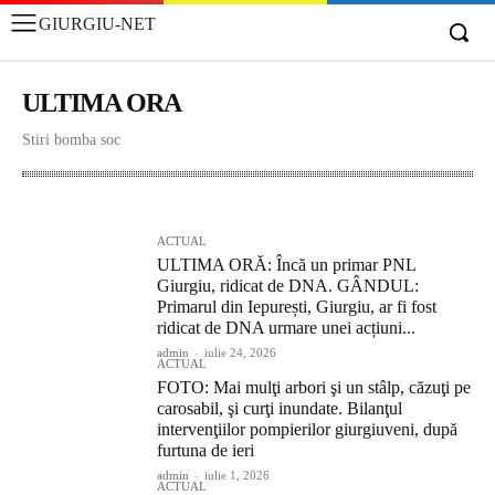
GIURGIU-NET
ULTIMA ORA
Stiri bomba soc
ACTUAL
ADMINISTRATIE
EDITORIAL
EDUCATIE/CULTURA
EX
ACTUAL
ULTIMA ORĂ: Încă un primar PNL
Giurgiu, ridicat de DNA. GÂNDUL:
Primarul din Iepurești, Giurgiu, ar fi fost
ridicat de DNA urmare unei acțiuni...
admin
-
iulie 24, 2026
ACTUAL
FOTO: Mai mulţi arbori şi un stâlp, căzuţi pe
carosabil, şi curţi inundate. Bilanţul
intervenţiilor pompierilor giurgiuveni, după
furtuna de ieri
admin
-
iulie 1, 2026
ACTUAL