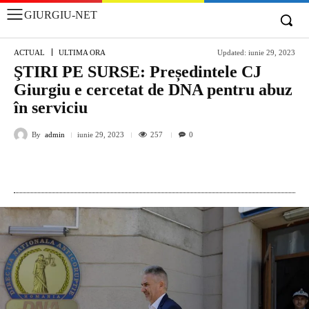
GIURGIU-NET
ACTUAL
ULTIMA ORA
Updated:
iunie 29, 2023
ŞTIRI PE SURSE: Președintele CJ
Giurgiu e cercetat de DNA pentru abuz
în serviciu
By
admin
257
iunie 29, 2023
0