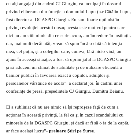
cu alţi angajaţi din cadrul CJ Giurgiu, ca inculpaţi în dosarul
privind eliberarea din funcţie a domnului Lupu (n.r Cătălin Lupu,
fost director al DGASPC Giurgiu. Eu sunt foarte optimist în
privinţa evoluţiei acestui dosar, acesta este motivul pentru care
nici nu am citit nimic din ce scrie acolo, am încredere în instituţii,
dar, mai mult decât atât, vreau să spun încă o dată că intenţia
mea, cel puţin, şi a colegilor care, cumva, fără nicio vină, au
ajuns în aceeaşi situaţie, a fost să oprim jaful la DGASPC Giurgiu
şi să aducem un climat de stabilitate şi de utilizare eficientă a
banilor publici în favoarea exact a copiilor, adulţilor şi
persoanelor vârstnice de acolo”, a declarat joi, în cadrul unei
conferinţe de presă, preşedintele CJ Giurgiu, Dumitru Beianu.
El a subliniat că nu are nimic să îşi reproşeze faţă de cum a
acţionat în această privinţă, la fel ca şi în cazul scandalului cu
minorele de la DGASPC Giurgiu, şi dacă ar fi să o ia de la capăt,
ar face acelaşi lucru”-
preluare Ştiri pe Surse.