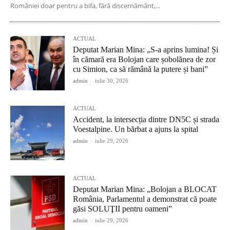
României doar pentru a bifa, fără discernământ,...
ACTUAL
Deputat Marian Mina: „S-a aprins lumina! Și
în cămară era Bolojan care șobolănea de zor
cu Simion, ca să rămână la putere și bani”
admin
-
iulie 30, 2026
ACTUAL
Accident, la intersecția dintre DN5C și strada
Voestalpine. Un bărbat a ajuns la spital
admin
-
iulie 29, 2026
ACTUAL
Deputat Marian Mina: „Bolojan a BLOCAT
România, Parlamentul a demonstrat că poate
găsi SOLUŢII pentru oameni”
admin
-
iulie 29, 2026