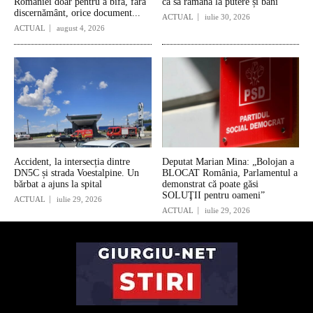
României doar pentru a bifa, fără
ca să rămână la putere și bani”
discernământ, orice document...
ACTUAL
iulie 30, 2026
ACTUAL
august 4, 2026
Accident, la intersecția dintre
Deputat Marian Mina: „Bolojan a
DN5C și strada Voestalpine. Un
BLOCAT România, Parlamentul a
bărbat a ajuns la spital
demonstrat că poate găsi
SOLUŢII pentru oameni”
ACTUAL
iulie 29, 2026
ACTUAL
iulie 29, 2026