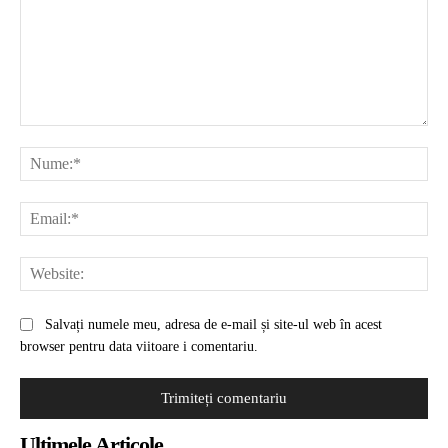
Comentariu:
Nu
Ema
Web
Salvați numele meu, adresa de e-mail și site-ul web în acest
browser pentru data viitoare i comentariu.
Ultimele Articole