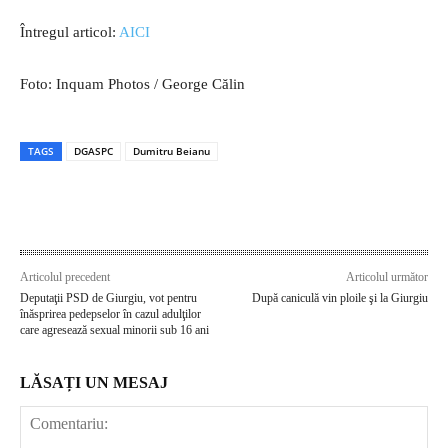
Întregul articol:
AICI
Foto: Inquam Photos / George Călin
TAGS
DGASPC
Dumitru Beianu
Articolul precedent
Articolul următor
Deputaţii PSD de Giurgiu, vot pentru
După caniculă vin ploile şi la Giurgiu
înăsprirea pedepselor în cazul adulţilor
care agresează sexual minorii sub 16 ani
LĂSAȚI UN MESAJ