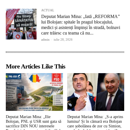
ACTUAL
Deputat Marian Mina: „Iată „REFORMA”
lui Bolojan: spitale în pragul blocajului,
medici și asistenți împinși în stradă, bolnavi
care trăiesc cu teama că nu...
admin
-
iulie 28, 2026
More Articles Like This
Deputat Marian Mina: „Ilie
Deputat Marian Mina: „S-a aprins
Bolojan, PNL și USR sunt gata să
lumina! Și în cămară era Bolojan
sacrifice DIN NOU interesele
care șobolănea de zor cu Simion,