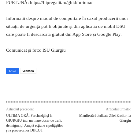
FURTUNĂ: https://fiipregatit.ro/ghid/furtuna/
Informații despre modul de comportare în cazul producerii unor
situații de urgență pot fi obținute și din aplicația de mobil DSU
care poate fi descărcată gratuit din App Store și Google Play.
Comunicat şi foto: ISU Giurgiu
TAGS
vremea
Articolul precedent
Articolul următor
ULTIMA ORĂ: Percheziţii şi la
Manifestări dedicate Zilei Eroilor, la
GIURGIU într-un mare dosar de trafic
Giurgiu
de migranţi! Amplă acţiune a poliţiştilor
şi a procurorilor DIICOT