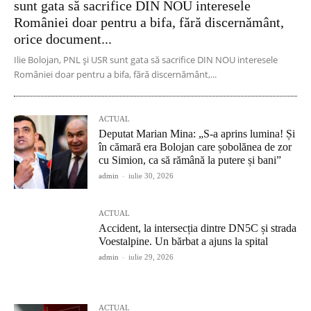
sunt gata să sacrifice DIN NOU interesele
României doar pentru a bifa, fără discernământ,
orice document...
Ilie Bolojan, PNL și USR sunt gata să sacrifice DIN NOU interesele
României doar pentru a bifa, fără discernământ,...
ACTUAL
Deputat Marian Mina: „S-a aprins lumina! Și
în cămară era Bolojan care șobolănea de zor
cu Simion, ca să rămână la putere și bani”
admin
-
iulie 30, 2026
ACTUAL
Accident, la intersecția dintre DN5C și strada
Voestalpine. Un bărbat a ajuns la spital
admin
-
iulie 29, 2026
ACTUAL