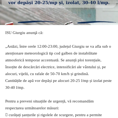
ISU Giurgiu anunţă că:
„Astăzi, între orele 12:00-23:00, județul Giurgiu se va afla sub o
atenționare meteorologică tip cod galben de instabilitate
atmosferică temporar accentuată. Se anunță ploi torențiale,
însoțite de descărcări electrice, intensificări ale vântului și, pe
alocuri, vijelii, cu rafale de 50-70 km/h și grindină.
Cantitățile de apă vor depăși pe alocuri 20-25 l/mp și izolat peste
30-40 l/mp.
Pentru a preveni situațiile de urgență, vă recomandăm
respectarea următoarelor măsuri:
 curățați șanțurile și rigolele de scurgere, pentru a permite