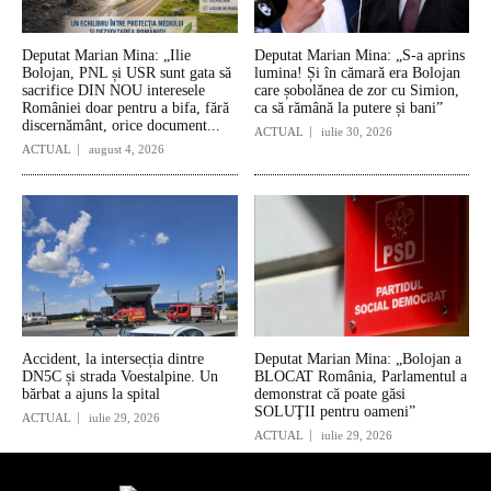
Deputat Marian Mina: „Ilie
Deputat Marian Mina: „S-a aprins
Bolojan, PNL și USR sunt gata să
lumina! Și în cămară era Bolojan
sacrifice DIN NOU interesele
care șobolănea de zor cu Simion,
României doar pentru a bifa, fără
ca să rămână la putere și bani”
discernământ, orice document...
ACTUAL
iulie 30, 2026
ACTUAL
august 4, 2026
Accident, la intersecția dintre
Deputat Marian Mina: „Bolojan a
DN5C și strada Voestalpine. Un
BLOCAT România, Parlamentul a
bărbat a ajuns la spital
demonstrat că poate găsi
SOLUŢII pentru oameni”
ACTUAL
iulie 29, 2026
ACTUAL
iulie 29, 2026