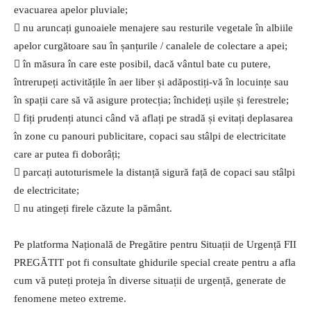
evacuarea apelor pluviale;
 nu aruncați gunoaiele menajere sau resturile vegetale în albiile
apelor curgătoare sau în șanțurile / canalele de colectare a apei;
 în măsura în care este posibil, dacă vântul bate cu putere,
întrerupeți activitățile în aer liber și adăpostiți-vă în locuințe sau
în spații care să vă asigure protecția; închideți ușile și ferestrele;
 fiți prudenți atunci când vă aflați pe stradă și evitați deplasarea
în zone cu panouri publicitare, copaci sau stâlpi de electricitate
care ar putea fi doborâți;
 parcați autoturismele la distanță sigură față de copaci sau stâlpi
de electricitate;
 nu atingeți firele căzute la pământ.
Pe platforma Națională de Pregătire pentru Situații de Urgență FII
PREGĂTIT pot fi consultate ghidurile special create pentru a afla
cum vă puteți proteja în diverse situații de urgență, generate de
fenomene meteo extreme.