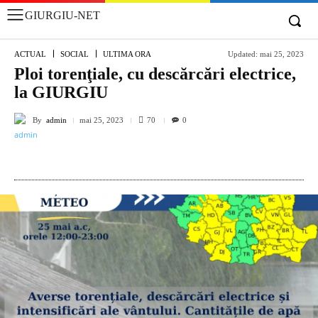
GIURGIU-NET
ACTUAL
SOCIAL
ULTIMA ORA
Updated:
mai 25, 2023
Ploi torenţiale, cu descărcări electrice,
la GIURGIU
By
admin
70
mai 25, 2023
0