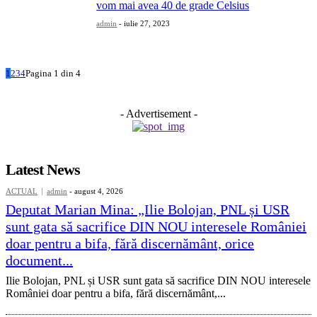
vom mai avea 40 de grade Celsius
admin
-
iulie 27, 2023
1
2
3
4
Pagina 1 din 4
- Advertisement -
Latest News
ACTUAL
admin
-
august 4, 2026
Deputat Marian Mina: „Ilie Bolojan, PNL și USR
sunt gata să sacrifice DIN NOU interesele României
doar pentru a bifa, fără discernământ, orice
document...
Ilie Bolojan, PNL și USR sunt gata să sacrifice DIN NOU interesele
României doar pentru a bifa, fără discernământ,...