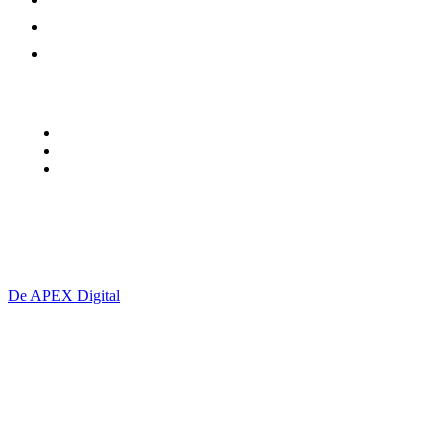
EDITORIAL
PAMFLET
Urmariti-ne
Termeni și Condiții
contact@giurgiu-net.ro
Politică cookie-uri (UE)
S.C. VISIONMASTER PRESS S.R.L. CUI: 49536487
De APEX Digital