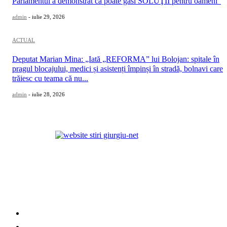
Parlamentul a demonstrat că poate găsi SOLUŢII pentru oameni”
admin
-
iulie 29, 2026
ACTUAL
Deputat Marian Mina: „Iată „REFORMA” lui Bolojan: spitale în
pragul blocajului, medici și asistenți împinși în stradă, bolnavi care
trăiesc cu teama că nu...
admin
-
iulie 28, 2026
Categorii
ACTUAL
SOCIAL