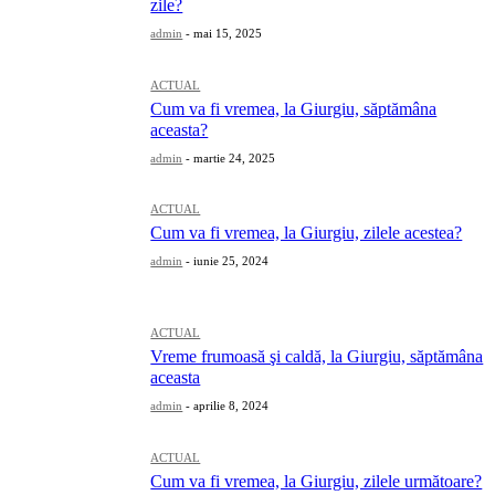
zile?
admin
-
mai 15, 2025
ACTUAL
Cum va fi vremea, la Giurgiu, săptămâna
aceasta?
admin
-
martie 24, 2025
ACTUAL
Cum va fi vremea, la Giurgiu, zilele acestea?
admin
-
iunie 25, 2024
ACTUAL
Vreme frumoasă şi caldă, la Giurgiu, săptămâna
aceasta
admin
-
aprilie 8, 2024
ACTUAL
Cum va fi vremea, la Giurgiu, zilele următoare?