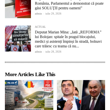
România, Parlamentul a demonstrat că poate
găsi SOLUŢII pentru oameni”
admin
-
iulie 29, 2026
ACTUAL
Deputat Marian Mina: „Iată „REFORMA”
lui Bolojan: spitale în pragul blocajului,
medici și asistenți împinși în stradă, bolnavi
care trăiesc cu teama că nu...
admin
-
iulie 28, 2026
More Articles Like This