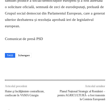
familiei politice a social-democraților europeni și a fost adresată
o solicitare oficială, semnată de zeci de eurodeputați, preluată de
Grupul social democrat din Parlamentul European, care a generat
ulterior dezbaterea și rezoluția aprobată ieri de legislativul
european.
Comunicat de presă PSD
TAGS
Schengen
Articolul precedent
Articolul următor
Haine şi încălţăminte contrafăcute,
Planul Național Strategic al României –
confiscate în VAMA Giurgiu
pentru AGRICULTURĂ- a fost transmis
la Comisia Europeană