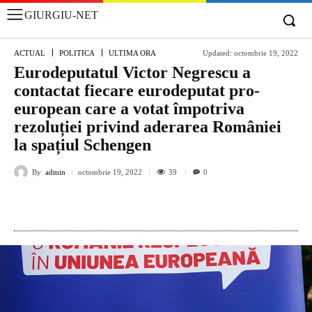
GIURGIU-NET
ACTUAL
POLITICA
ULTIMA ORA
Updated:
octombrie 19, 2022
Eurodeputatul Victor Negrescu a
contactat fiecare eurodeputat pro-
european care a votat împotriva
rezoluției privind aderarea României
la spațiul Schengen
By
admin
39
octombrie 19, 2022
0