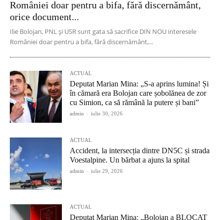
României doar pentru a bifa, fără discernământ,
orice document...
Ilie Bolojan, PNL și USR sunt gata să sacrifice DIN NOU interesele
României doar pentru a bifa, fără discernământ,...
ACTUAL
Deputat Marian Mina: „S-a aprins lumina! Și
în cămară era Bolojan care șobolănea de zor
cu Simion, ca să rămână la putere și bani”
admin
-
iulie 30, 2026
ACTUAL
Accident, la intersecția dintre DN5C și strada
Voestalpine. Un bărbat a ajuns la spital
admin
-
iulie 29, 2026
ACTUAL
Deputat Marian Mina: „Bolojan a BLOCAT