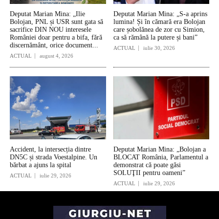
Deputat Marian Mina: „Ilie
Deputat Marian Mina: „S-a aprins
Bolojan, PNL și USR sunt gata să
lumina! Și în cămară era Bolojan
sacrifice DIN NOU interesele
care șobolănea de zor cu Simion,
României doar pentru a bifa, fără
ca să rămână la putere și bani”
discernământ, orice document...
ACTUAL
iulie 30, 2026
ACTUAL
august 4, 2026
Accident, la intersecția dintre
Deputat Marian Mina: „Bolojan a
DN5C și strada Voestalpine. Un
BLOCAT România, Parlamentul a
bărbat a ajuns la spital
demonstrat că poate găsi
SOLUŢII pentru oameni”
ACTUAL
iulie 29, 2026
ACTUAL
iulie 29, 2026