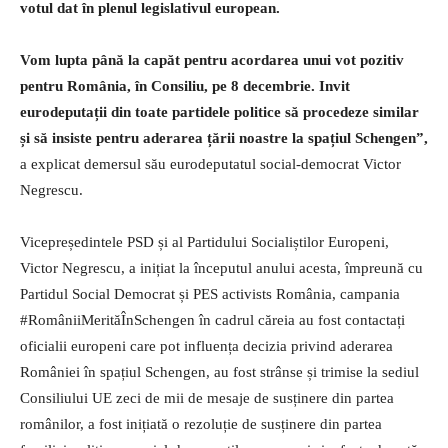
votul dat în plenul legislativul european.
Vom lupta până la capăt pentru acordarea unui vot pozitiv
pentru România, în Consiliu, pe 8 decembrie. Invit
eurodeputații din toate partidele politice să procedeze similar
și să insiste pentru aderarea țării noastre la spațiul Schengen”,
a explicat demersul său eurodeputatul social-democrat Victor
Negrescu.
Vicepreședintele PSD și al Partidului Socialiștilor Europeni,
Victor Negrescu, a inițiat la începutul anului acesta, împreună cu
Partidul Social Democrat și PES activists România, campania
#RomâniiMerităÎnSchengen în cadrul căreia au fost contactați
oficialii europeni care pot influența decizia privind aderarea
României în spațiul Schengen, au fost strânse și trimise la sediul
Consiliului UE zeci de mii de mesaje de susținere din partea
românilor, a fost inițiată o rezoluție de susținere din partea