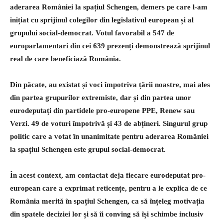
aderarea României la spațiul Schengen, demers pe care l-am
inițiat cu sprijinul colegilor din legislativul european și al
grupului social-democrat. Votul favorabil a 547 de
europarlamentari din cei 639 prezenți demonstrează sprijinul
real de care beneficiază România.
Din păcate, au existat și voci împotriva țării noastre, mai ales
din partea grupurilor extremiste, dar și din partea unor
eurodeputați din partidele pro-europene PPE, Renew sau
Verzi. 49 de voturi împotrivă și 43 de abțineri. Singurul grup
politic care a votat în unanimitate pentru aderarea României
la spațiul Schengen este grupul social-democrat.
În acest context, am contactat deja fiecare eurodeputat pro-
european care a exprimat reticențe, pentru a le explica de ce
România merită în spațiul Schengen, ca să înțeleg motivația
din spatele deciziei lor și să îi conving să își schimbe inclusiv