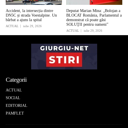
Accident, la intersecția dintre
Deputat Marian Mina: „Bolojan a
DN5C și strada Voestalpine. Un
BLOCAT România, Parlamentul a
bărbat a ajuns la spital
demonstrat că poate găsi
SOLUŢII pentru oameni”
ACTUAL
iulie 29, 2026
ACTUAL
iulie 29, 2026
Categorii
ACTUAL
SOCIAL
EDITORIAL
PAMFLET