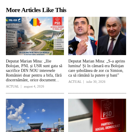
More Articles Like This
Deputat Marian Mina: „Ilie
Deputat Marian Mina: „S-a aprins
Bolojan, PNL și USR sunt gata să
lumina! Și în cămară era Bolojan
sacrifice DIN NOU interesele
care șobolănea de zor cu Simion,
României doar pentru a bifa, fără
ca să rămână la putere și bani”
discernământ, orice document...
ACTUAL
iulie 30, 2026
ACTUAL
august 4, 2026