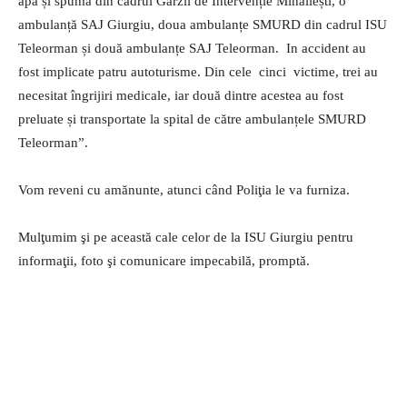
apă și spumă din cadrul Gărzii de Intervenție Mihăilești, o
ambulanță SAJ Giurgiu, doua ambulanțe SMURD din cadrul ISU
Teleorman și două ambulanțe SAJ Teleorman. In accident au
fost implicate patru autoturisme. Din cele cinci victime, trei au
necesitat îngrijiri medicale, iar două dintre acestea au fost
preluate și transportate la spital de către ambulanțele SMURD
Teleorman”.
Vom reveni cu amănunte, atunci când Poliţia le va furniza.
Mulţumim şi pe această cale celor de la ISU Giurgiu pentru
informaţii, foto şi comunicare impecabilă, promptă.