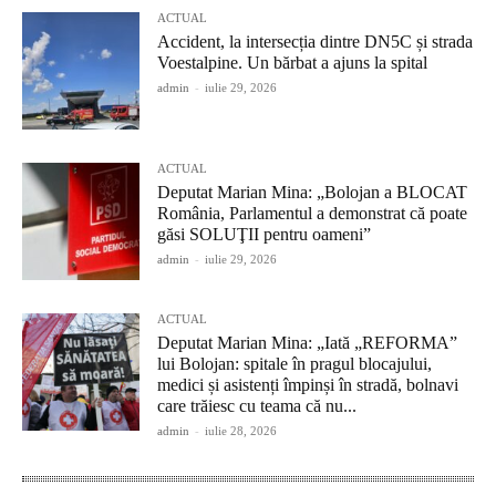
ACTUAL
Accident, la intersecția dintre DN5C și strada
Voestalpine. Un bărbat a ajuns la spital
admin
-
iulie 29, 2026
ACTUAL
Deputat Marian Mina: „Bolojan a BLOCAT
România, Parlamentul a demonstrat că poate
găsi SOLUŢII pentru oameni”
admin
-
iulie 29, 2026
ACTUAL
Deputat Marian Mina: „Iată „REFORMA”
lui Bolojan: spitale în pragul blocajului,
medici și asistenți împinși în stradă, bolnavi
care trăiesc cu teama că nu...
admin
-
iulie 28, 2026