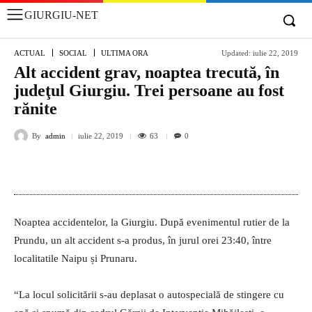
GIURGIU-NET
ACTUAL
SOCIAL
ULTIMA ORA
Updated:
iulie 22, 2019
Alt accident grav, noaptea trecută, în
judeţul Giurgiu. Trei persoane au fost
rănite
By
admin
63
iulie 22, 2019
0
Noaptea accidentelor, la Giurgiu. După evenimentul rutier de la
Prundu, un alt accident s-a produs, în jurul orei 23:40, între
localitatile Naipu și Prunaru.
“La locul solicitării s-au deplasat o autospecială de stingere cu