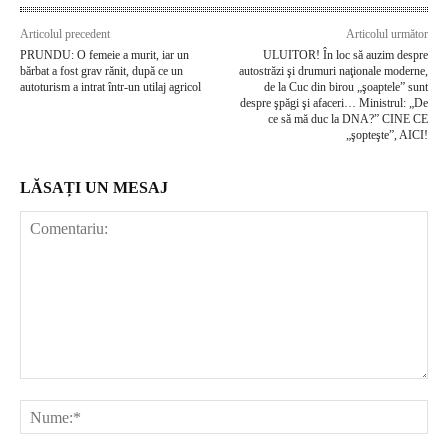
Articolul precedent
Articolul următor
PRUNDU: O femeie a murit, iar un
ULUITOR! În loc să auzim despre
bărbat a fost grav rănit, după ce un
autostrăzi şi drumuri naţionale moderne,
autoturism a intrat într-un utilaj agricol
de la Cuc din birou „şoaptele” sunt
despre şpăgi şi afaceri… Ministrul: „De
ce să mă duc la DNA?” CINE CE
„şopteşte”, AICI!
LĂSAȚI UN MESAJ
Comentariu:
Nu