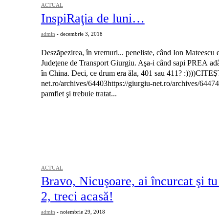
ACTUAL
InspiRaţia de luni…
admin
-
decembrie 3, 2018
Deszăpezirea, în vremuri... peneliste, când Ion Mateescu er
Judeţene de Transport Giurgiu. Aşa-i când sapi PREA adâ
în China. Deci, ce drum era ăla, 401 sau 411? :))))CITEŞT
net.ro/archives/64403https://giurgiu-net.ro/archives/6447
pamflet şi trebuie tratat...
ACTUAL
Bravo, Nicuşoare, ai încurcat şi t
2, treci acasă!
admin
-
noiembrie 29, 2018