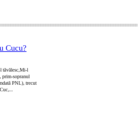
cu Cucu?
 tăvălesc,Mi-l
ă, prim-sopranul
Cuc,...