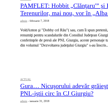
PAMFLET: Hobbit „Clănţaru'” şi
Terenurilor, mai nou, vor în „Alb
admin
-
februarie 7, 2018
VoldAnton şi "Dobby cel Rău"( sau, cum îi spun pretenii,
renumiţi pentru scandalurile din Consiliul Judeţean Giurgiu
conferinţele de presă ale PNL Giurgiu, aceste personaje t
din volumul "Dezvoltarea judeţului Giurgiu" s-au înscris..
ACTUAL
Gura… Nicuşorului adevăr grăieşt
PNL-iştii circ în CJ Giurgiu?
admin
-
ianuarie 31, 2018