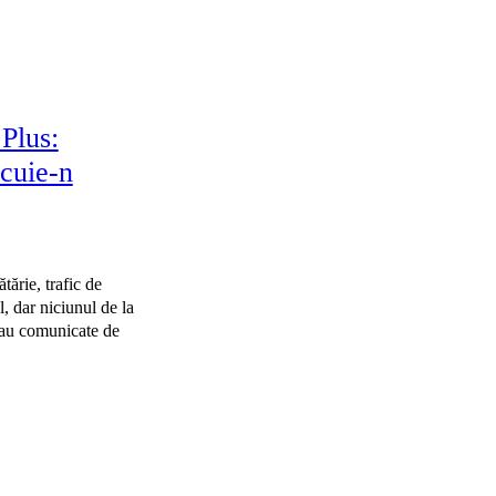
 Plus:
 cuie-n
ărie, trafic de
l, dar niciunul de la
 sau comunicate de