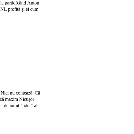
 la partid(când Anton
 PNL profită şi ei cum
? Nici nu contează. Că
muză maxim Nicuşor
t denumit "lider" al