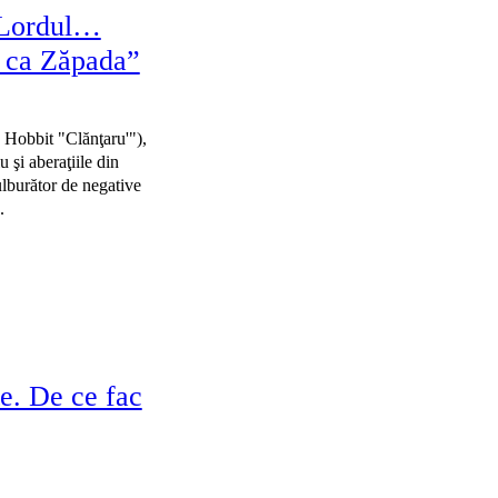
 Lordul…
a ca Zăpada”
 Hobbit "Clănţaru'"),
 şi aberaţiile din
ulburător de negative
.
e. De ce fac