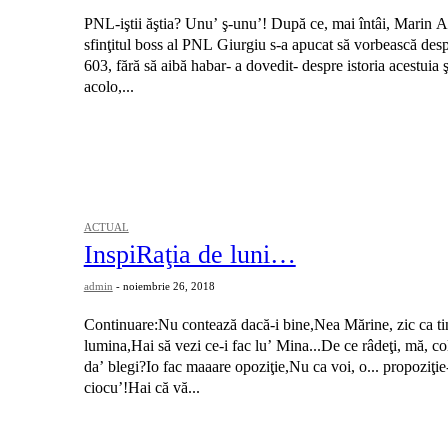
PNL-iştii ăştia? Unu’ ş-unu’! După ce, mai întâi, Marin A
sfinţitul boss al PNL Giurgiu s-a apucat să vorbească de
603, fără să aibă habar- a dovedit- despre istoria acestuia ş
acolo,...
ACTUAL
InspiRaţia de luni…
admin
-
noiembrie 26, 2018
Continuare:Nu contează dacă-i bine,Nea Mărine, zic ca tine
lumina,Hai să vezi ce-i fac lu’ Mina...De ce râdeţi, mă, co
da’ blegi?Io fac maaare opoziţie,Nu ca voi, o... propoziţie
ciocu’!Hai că vă...