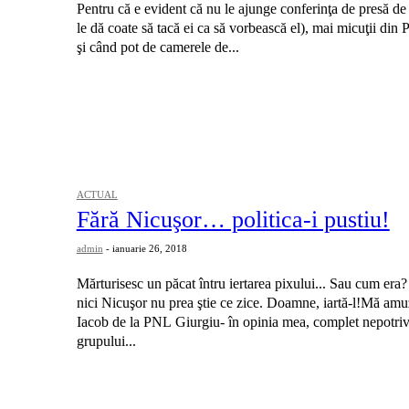
Pentru că e evident că nu le ajunge conferinţa de presă de
le dă coate să tacă ei ca să vorbească el), mai micuţii din
şi când pot de camerele de...
ACTUAL
Fără Nicuşor… politica-i pustiu!
admin
-
ianuarie 26, 2018
Mărturisesc un păcat întru iertarea pixului... Sau cum era
nici Nicuşor nu prea ştie ce zice. Doamne, iartă-l!Mă a
Iacob de la PNL Giurgiu- în opinia mea, complet nepotrivi
grupului...