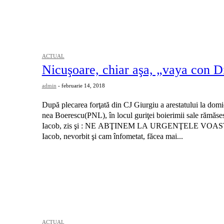
ACTUAL
Nicuşoare, chiar aşa, „vaya con D
admin
-
februarie 14, 2018
După plecarea forţată din CJ Giurgiu a arestatului la domi
nea Boerescu(PNL), în locul guriţei boierimii sale rămăse
Iacob, zis şi : NE ABŢINEM LA URGENŢELE VOAS
Iacob, nevorbit şi cam înfometat, făcea mai...
ACTUAL