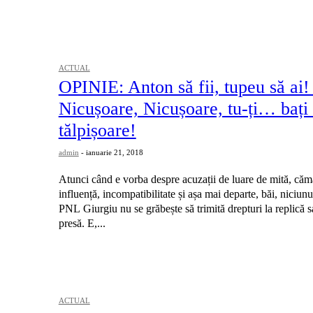
ACTUAL
OPINIE: Anton să fii, tupeu să ai!
Nicușoare, Nicușoare, tu-ți… bați
tălpișoare!
admin
-
ianuarie 21, 2018
Atunci când e vorba despre acuzații de luare de mită, cămăt
influență, incompatibilitate și așa mai departe, băi, niciunu
PNL Giurgiu nu se grăbește să trimită drepturi la replică
presă. E,...
ACTUAL