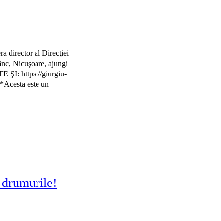
a director al Direcţiei
nc, Nicuşoare, ajungi
E ŞI: https://giurgiu-
4*Acesta este un
u drumurile!