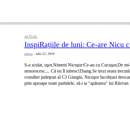
ACTUAL
InspiRaţiile de luni: Ce-are Nicu 
admin
-
iulie 22, 2019
S-a sculat, uşor,Nimeni Nicuşor:Ce-au cu Cucuşor,De mi-l
nenorocesc.... Că eu îl iubesc!Zbang.Se trezi seara trecut
consilier judeţean al CJ Giurgiu, Nicuşor Iacob(azi deocamdată PNL), trecut
prin aproape toate partidele, să-i ia "apărarea" lui Răzvan 