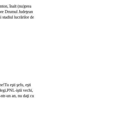
nton, înalt (nu)prea
spre Drumul Judeţean
i stadiul lucrărilor de
!Tu eşti şefu, eşti
legi,PNL-iştii vechi,
-ntr-un an, nu daţi cu