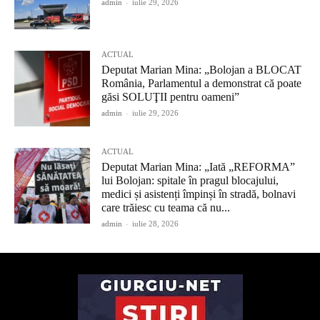
admin
-
iulie 29, 2026
ACTUAL
Deputat Marian Mina: „Bolojan a BLOCAT
România, Parlamentul a demonstrat că poate
găsi SOLUŢII pentru oameni”
admin
-
iulie 29, 2026
ACTUAL
Deputat Marian Mina: „Iată „REFORMA”
lui Bolojan: spitale în pragul blocajului,
medici și asistenți împinși în stradă, bolnavi
care trăiesc cu teama că nu...
admin
-
iulie 28, 2026