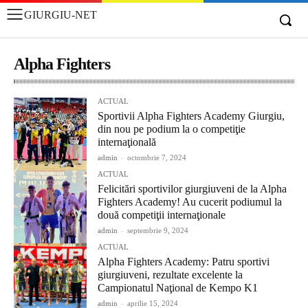
GIURGIU-NET
Alpha Fighters
ACTUAL
Sportivii Alpha Fighters Academy Giurgiu,
din nou pe podium la o competiţie
internaţională
admin
-
octombrie 7, 2024
ACTUAL
Felicitări sportivilor giurgiuveni de la Alpha
Fighters Academy! Au cucerit podiumul la
două competiţii internaţionale
admin
-
septembrie 9, 2024
ACTUAL
Alpha Fighters Academy: Patru sportivi
giurgiuveni, rezultate excelente la
Campionatul Naţional de Kempo K1
admin
-
aprilie 15, 2024