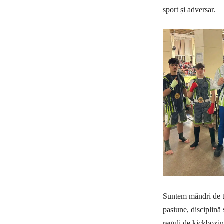
sport și adversar.
Suntem mândri de to
pasiune, disciplină 
reguli de kickbox