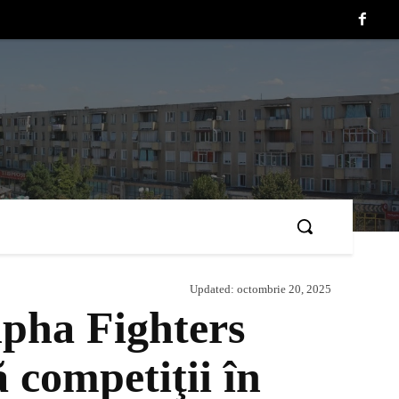
Updated:
octombrie 20, 2025
lpha Fighters
 competiţii în