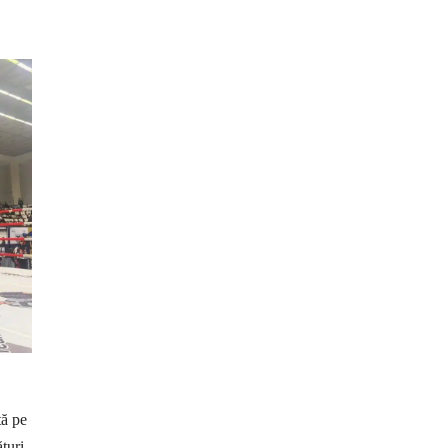
tă pe
ături