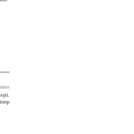
mător
eşti.
 timp