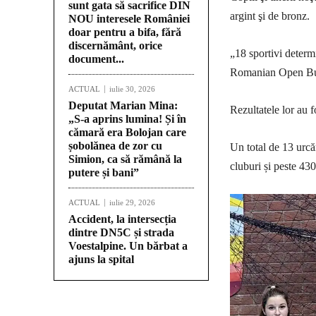
sunt gata să sacrifice DIN
argint şi de bronz.
NOU interesele României
doar pentru a bifa, fără
discernământ, orice
„18 sportivi determ
document...
Romanian Open Buc
ACTUAL
iulie 30, 2026
Deputat Marian Mina:
Rezultatele lor au f
„S-a aprins lumina! Și în
cămară era Bolojan care
șobolănea de zor cu
Un total de 13 urcă
Simion, ca să rămână la
cluburi și peste 430
putere și bani”
ACTUAL
iulie 29, 2026
Accident, la intersecția
dintre DN5C și strada
Voestalpine. Un bărbat a
ajuns la spital