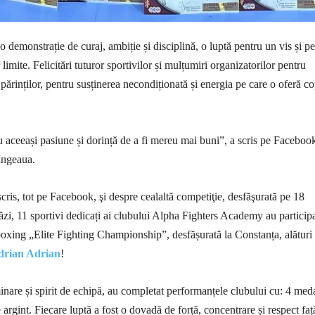
o demonstrație de curaj, ambiție și disciplină, o luptă pentru un vis și p
 limite. Felicitări tuturor sportivilor și mulțumiri organizatorilor pentru
 părinților, pentru susținerea necondiționată și energia pe care o oferă co
aceeași pasiune și dorință de a fi mereu mai buni”, a scris pe Faceboo
Ingeaua.
cris, tot pe Facebook, şi despre cealaltă competiţie, desfăşurată pe 18
ăzi, 11 sportivi dedicați ai clubului Alpha Fighters Academy au participa
oxing „Elite Fighting Championship”, desfășurată la Constanța, alături
drian Adrian
!
nare și spirit de echipă, au completat performanțele clubului cu: 4 meda
 argint. Fiecare luptă a fost o dovadă de forță, concentrare și respect faț