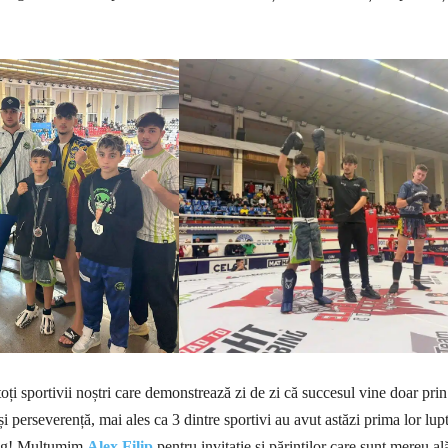
ți sportivii noștri care demonstrează zi de zi că succesul vine doar prin
și perseverență, mai ales ca 3 dintre sportivi au avut astăzi prima lor lup
ing! Mulțumim
Alex Filip
pentru invitație și părinților care sunt mereu al