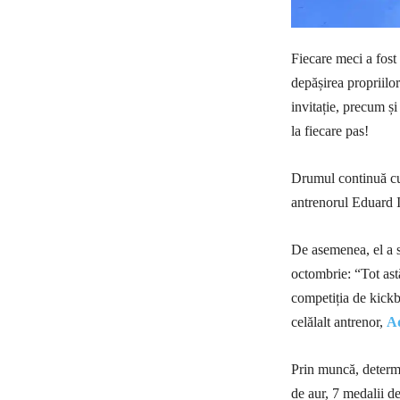
Fiecare meci a fost 
depășirea propriilor
invitație, precum și
la fiecare pas!
Drumul continuă cu 
antrenorul Eduard 
De asemenea, el a s
octombrie: “Tot ast
competiția de kickb
celălalt antrenor,
A
Prin muncă, determi
de aur, 7 medalii de