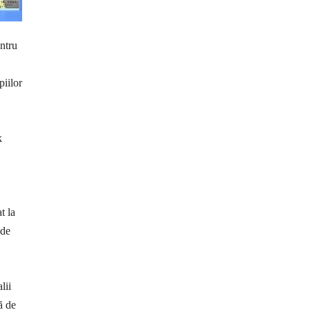
entru
piilor
k
t la
 de
lii
ă de