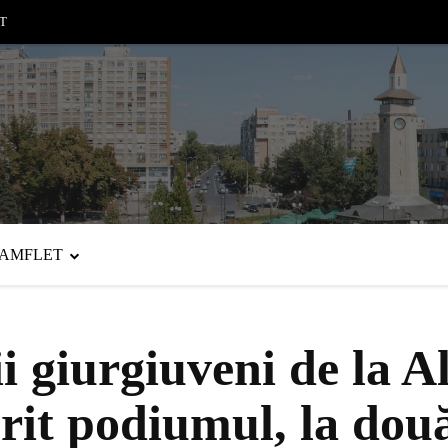
T
PAMFLET
 giurgiuveni de la A
it podiumul, la două