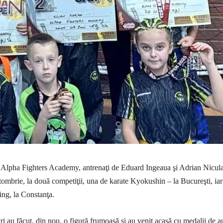
a Alpha Fighters Academy, antrenaţi de Eduard Ingeaua şi Adrian Nicula
ctombrie, la două competiţii, una de karate Kyokushin – la Bucureşti, iar
ing, la Constanţa.
ştri au făcut, din nou, o figură frumoasă şi au venit acasă cu medalii de a