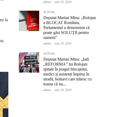
admin
-
iulie 29, 2026
ACTUAL
Deputat Marian Mina: „Bolojan
my la
a BLOCAT România,
Parlamentul a demonstrat că
poate găsi SOLUŢII pentru
oameni”
nz.
admin
-
iulie 29, 2026
ACTUAL
Deputat Marian Mina: „Iată
„REFORMA” lui Bolojan:
spitale în pragul blocajului,
medici și asistenți împinși în
stradă, bolnavi care trăiesc cu
teama că nu...
admin
-
iulie 28, 2026