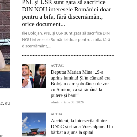
PNL și USR sunt gata să sacrifice
DIN NOU interesele României doar
pentru a bifa, fără discernământ,
orice document...
Ilie Bolojan, PNL și USR sunt gata să sacrifice DIN
NOU interesele României doar pentru a bifa, fără
discernământ,...
ACTUAL
Deputat Marian Mina: „S-a
aprins lumina! Și în cămară era
Bolojan care șobolănea de zor
cu Simion, ca să rămână la
putere și bani”
admin
-
iulie 30, 2026
e, au
ACTUAL
Accident, la intersecția dintre
DN5C și strada Voestalpine. Un
bărbat a ajuns la spital
ur,