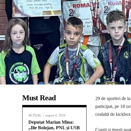
Must Read
29 de sportivi de l
participat, pe 18 o
cealaltă de kickbox
ACTUAL
august 4, 2026
Deputat Marian Mina:
„Ilie Bolojan, PNL și USR
Copiii şi tinerii no