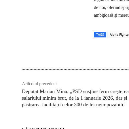
de noi, oferind spr
ambițioasă și mereu
TAGS
Alpha Fighte
Acțiune
Articolul precedent
Deputat Marian Mina: „PSD susține ferm creșterea
salariului minim brut, de la 1 ianuarie 2026, dar și
păstrarea facilității celor 300 de lei neimpozabili”