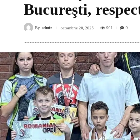
Bucureşti, respec
By
admin
901
0
octombrie 20, 2025