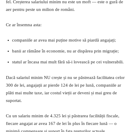
fel. Creșterea salariului minim nu este un moft — este o gură de
aer pentru peste un milion de români.
Ce ar însemna asta:
companiile ar avea mai puține motive să piardă angajați;
banii ar rămâne în economie, nu ar dispărea prin migrație;
statul ar încasa mai mult fără să-i lovească pe cei vulnerabili.
Dacă salariul minim NU crește și nu se păstrează facilitatea celor
300 de lei, angajații ar pierde 124 de lei pe lună, companiile ar
plăti mai multe taxe, iar costul vieții ar deveni și mai greu de
suportat.
Cu un salariu minim de 4.325 lei și păstrarea facilității fiscale,
fiecare angajat ar avea 167 de lei în plus în fiecare lună — o
minimă compensare și suport în fața prețurilor actuale.