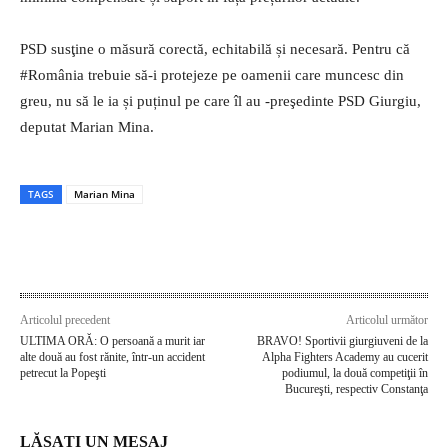
PSD susţine o măsură corectă, echitabilă și necesară. Pentru că
#România trebuie să-i protejeze pe oamenii care muncesc din
greu, nu să le ia și puținul pe care îl au -preşedinte PSD Giurgiu,
deputat Marian Mina.
TAGS
Marian Mina
Articolul precedent
Articolul următor
ULTIMA ORĂ: O persoană a murit iar
BRAVO! Sportivii giurgiuveni de la
alte două au fost rănite, într-un accident
Alpha Fighters Academy au cucerit
petrecut la Popeşti
podiumul, la două competiţii în
Bucureşti, respectiv Constanţa
LĂSAȚI UN MESAJ