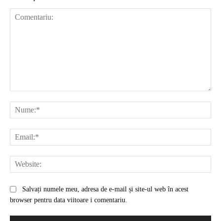
Comentariu:
Nu
Ema
Web
Salvați numele meu, adresa de e-mail și site-ul web în acest
browser pentru data viitoare i comentariu.