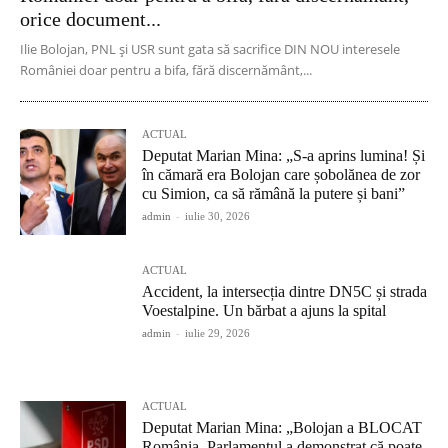
orice document...
Ilie Bolojan, PNL și USR sunt gata să sacrifice DIN NOU interesele
României doar pentru a bifa, fără discernământ,...
ACTUAL
Deputat Marian Mina: „S-a aprins lumina! Și
în cămară era Bolojan care șobolănea de zor
cu Simion, ca să rămână la putere și bani”
admin
-
iulie 30, 2026
ACTUAL
Accident, la intersecția dintre DN5C și strada
Voestalpine. Un bărbat a ajuns la spital
admin
-
iulie 29, 2026
ACTUAL
Deputat Marian Mina: „Bolojan a BLOCAT
România, Parlamentul a demonstrat că poate