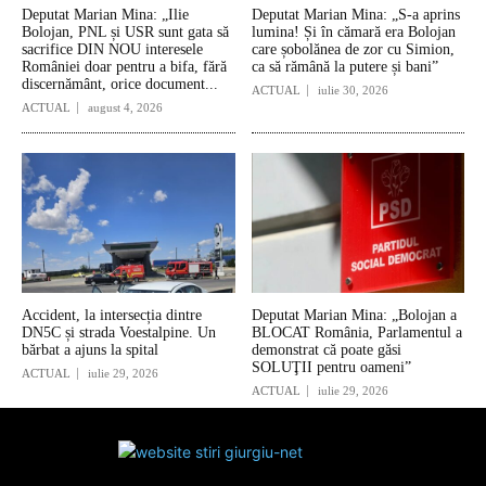
Deputat Marian Mina: „Ilie
Deputat Marian Mina: „S-a aprins
Bolojan, PNL și USR sunt gata să
lumina! Și în cămară era Bolojan
sacrifice DIN NOU interesele
care șobolănea de zor cu Simion,
României doar pentru a bifa, fără
ca să rămână la putere și bani”
discernământ, orice document...
ACTUAL
iulie 30, 2026
ACTUAL
august 4, 2026
Accident, la intersecția dintre
Deputat Marian Mina: „Bolojan a
DN5C și strada Voestalpine. Un
BLOCAT România, Parlamentul a
bărbat a ajuns la spital
demonstrat că poate găsi
SOLUŢII pentru oameni”
ACTUAL
iulie 29, 2026
ACTUAL
iulie 29, 2026