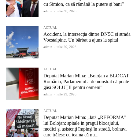
cu Simion, ca să rămână la putere și bani”
admin
-
iulie 30, 2026
ACTUAL
Accident, la intersecția dintre DN5C și strada
Voestalpine. Un bărbat a ajuns la spital
admin
-
iulie 29, 2026
ACTUAL
Deputat Marian Mina: „Bolojan a BLOCAT
România, Parlamentul a demonstrat că poate
găsi SOLUŢII pentru oameni”
admin
-
iulie 29, 2026
ACTUAL
Deputat Marian Mina: „Iată „REFORMA”
lui Bolojan: spitale în pragul blocajului,
medici și asistenți împinși în stradă, bolnavi
care trăiesc cu teama că nu...