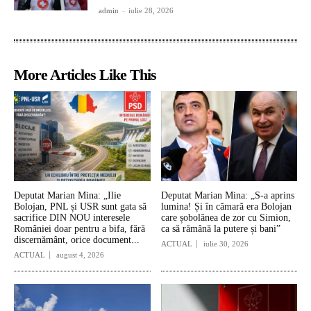
admin
-
iulie 28, 2026
More Articles Like This
Deputat Marian Mina: „Ilie
Deputat Marian Mina: „S-a aprins
Bolojan, PNL și USR sunt gata să
lumina! Și în cămară era Bolojan
sacrifice DIN NOU interesele
care șobolănea de zor cu Simion,
României doar pentru a bifa, fără
ca să rămână la putere și bani”
discernământ, orice document...
ACTUAL
iulie 30, 2026
ACTUAL
august 4, 2026