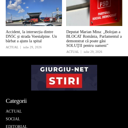
Accident, la intersecția dintre
Deputat Marian Mina: „Bolojan a
DN5C și strada Voestalpine. Un
BLOCAT România, Parlamentul a
bărbat a ajuns la spital
demonstrat că poate găsi
SOLUŢII pentru oameni”
ACTUAL
iulie 29, 2026
ACTUAL
iulie 29, 2026
Categorii
ACTUAL
SOCIAL
EDITORIAL