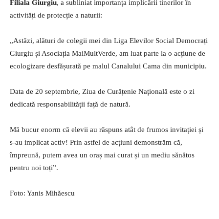
Filiala Giurgiu
, a subliniat importanța implicării tinerilor în
activități de protecție a naturii:
„Astăzi, alături de colegii mei din Liga Elevilor Social Democrați
Giurgiu și Asociația MaiMultVerde, am luat parte la o acțiune de
ecologizare desfășurată pe malul Canalului Cama din municipiu.
Data de 20 septembrie, Ziua de Curățenie Națională este o zi
dedicată responsabilității față de natură.
Mă bucur enorm că elevii au răspuns atât de frumos invitației și
s-au implicat activ! Prin astfel de acțiuni demonstrăm că,
împreună, putem avea un oraș mai curat și un mediu sănătos
pentru noi toți”.
Foto: Yanis Mihăescu