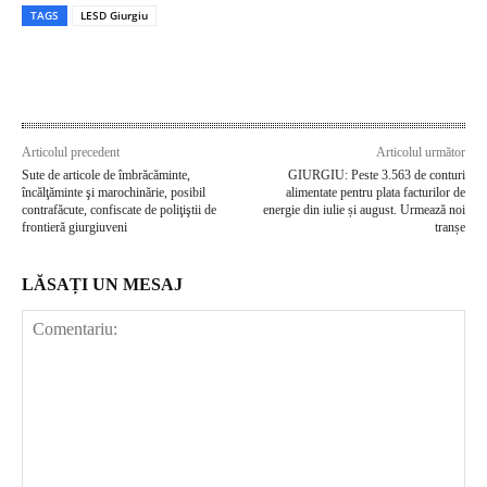
TAGS
LESD Giurgiu
Articolul precedent
Articolul următor
Sute de articole de îmbrăcăminte,
GIURGIU: Peste 3.563 de conturi
încălţăminte şi marochinărie, posibil
alimentate pentru plata facturilor de
contrafăcute, confiscate de poliţiştii de
energie din iulie și august. Urmează noi
frontieră giurgiuveni
tranșe
LĂSAȚI UN MESAJ