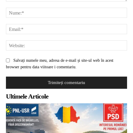
Comentariu:
Nu
Ema
Web
Salvați numele meu, adresa de e-mail și site-ul web în acest
browser pentru data viitoare i comentariu.
Ultimele Articole