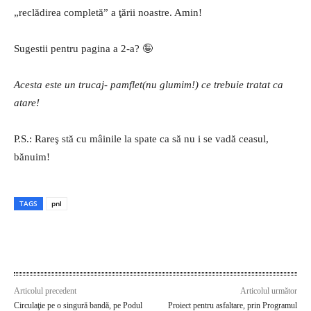
„reclădirea completă” a ţării noastre. Amin!
Sugestii pentru pagina a 2-a? 🤪
Acesta este un trucaj- pamflet(nu glumim!) ce trebuie tratat ca
atare!
P.S.: Rareş stă cu mâinile la spate ca să nu i se vadă ceasul,
bănuim!
TAGS
pnl
Articolul precedent
Articolul următor
Circulaţie pe o singură bandă, pe Podul
Proiect pentru asfaltare, prin Programul