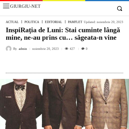
GIURGIU-NET
ACTUAL
POLITICA
EDITORIAL
PAMFLET
Updated:
noiembrie 20, 2023
InspiRaţia de Luni: Stai cuminte lângă
mine, ne-au prins cu… săgeata-n vine
By
admin
427
noiembrie 20, 2023
0