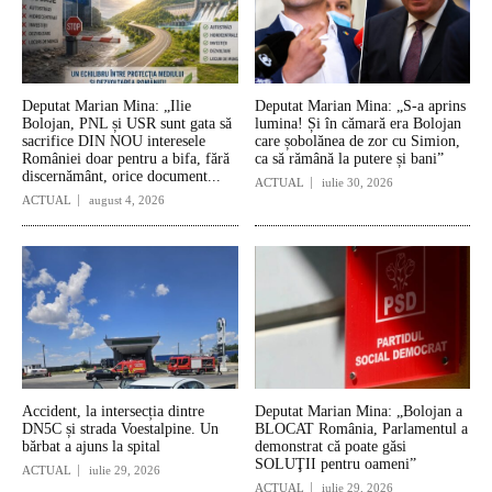
Deputat Marian Mina: „Ilie
Deputat Marian Mina: „S-a aprins
Bolojan, PNL și USR sunt gata să
lumina! Și în cămară era Bolojan
sacrifice DIN NOU interesele
care șobolănea de zor cu Simion,
României doar pentru a bifa, fără
ca să rămână la putere și bani”
discernământ, orice document...
ACTUAL
iulie 30, 2026
ACTUAL
august 4, 2026
Accident, la intersecția dintre
Deputat Marian Mina: „Bolojan a
DN5C și strada Voestalpine. Un
BLOCAT România, Parlamentul a
bărbat a ajuns la spital
demonstrat că poate găsi
SOLUŢII pentru oameni”
ACTUAL
iulie 29, 2026
ACTUAL
iulie 29, 2026