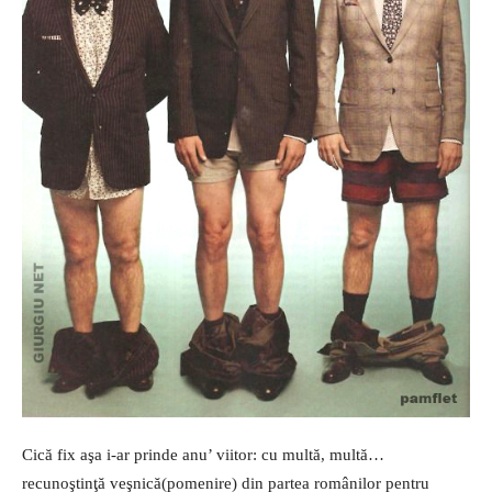
Cică fix aşa i-ar prinde anu’ viitor: cu multă, multă…
recunoştinţă veşnică(pomenire) din partea românilor pentru