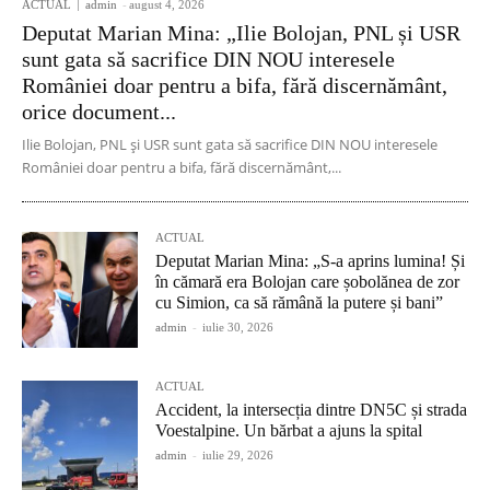
ACTUAL
admin
-
august 4, 2026
Deputat Marian Mina: „Ilie Bolojan, PNL și USR
sunt gata să sacrifice DIN NOU interesele
României doar pentru a bifa, fără discernământ,
orice document...
Ilie Bolojan, PNL și USR sunt gata să sacrifice DIN NOU interesele
României doar pentru a bifa, fără discernământ,...
ACTUAL
Deputat Marian Mina: „S-a aprins lumina! Și
în cămară era Bolojan care șobolănea de zor
cu Simion, ca să rămână la putere și bani”
admin
-
iulie 30, 2026
ACTUAL
Accident, la intersecția dintre DN5C și strada
Voestalpine. Un bărbat a ajuns la spital
admin
-
iulie 29, 2026