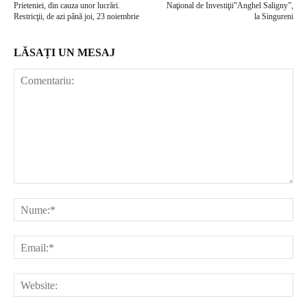
Prieteniei, din cauza unor lucrări.
Naţional de Investiţii”Anghel Saligny”,
Restricţii, de azi până joi, 23 noiembrie
la Singureni
LĂSAȚI UN MESAJ
Comentariu:
Nu
Ema
Web