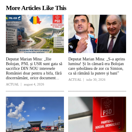
More Articles Like This
Deputat Marian Mina: „Ilie
Deputat Marian Mina: „S-a aprins
Bolojan, PNL și USR sunt gata să
lumina! Și în cămară era Bolojan
sacrifice DIN NOU interesele
care șobolănea de zor cu Simion,
României doar pentru a bifa, fără
ca să rămână la putere și bani”
discernământ, orice document...
ACTUAL
iulie 30, 2026
ACTUAL
august 4, 2026