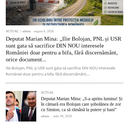
ACTUAL
admin
-
august 4, 2026
Deputat Marian Mina: „Ilie Bolojan, PNL și USR
sunt gata să sacrifice DIN NOU interesele
României doar pentru a bifa, fără discernământ,
orice document...
Ilie Bolojan, PNL și USR sunt gata să sacrifice DIN NOU interesele
României doar pentru a bifa, fără discernământ,...
ACTUAL
Deputat Marian Mina: „S-a aprins lumina! Și
în cămară era Bolojan care șobolănea de zor
cu Simion, ca să rămână la putere și bani”
admin
-
iulie 30, 2026