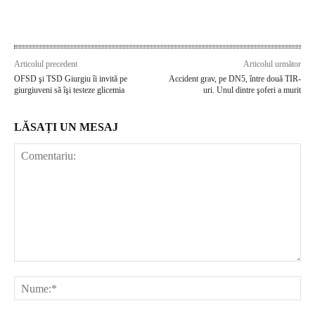
Articolul precedent
Articolul următor
OFSD şi TSD Giurgiu îi invită pe
Accident grav, pe DN5, între două TIR-
giurgiuveni să îşi testeze glicemia
uri. Unul dintre şoferi a murit
LĂSAȚI UN MESAJ
Comentariu:
Nu