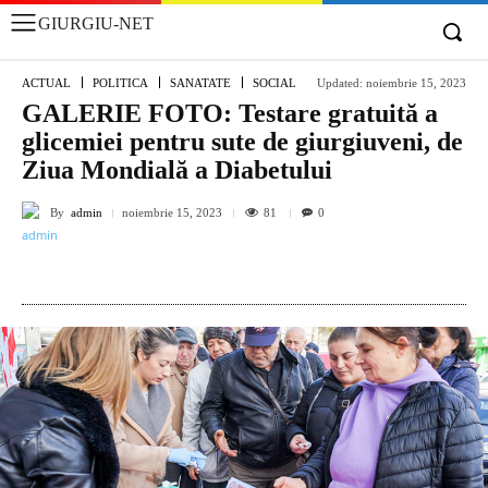
GIURGIU-NET
ACTUAL
POLITICA
SANATATE
SOCIAL
Updated:
noiembrie 15, 2023
GALERIE FOTO: Testare gratuită a
glicemiei pentru sute de giurgiuveni, de
Ziua Mondială a Diabetului
By
admin
81
noiembrie 15, 2023
0