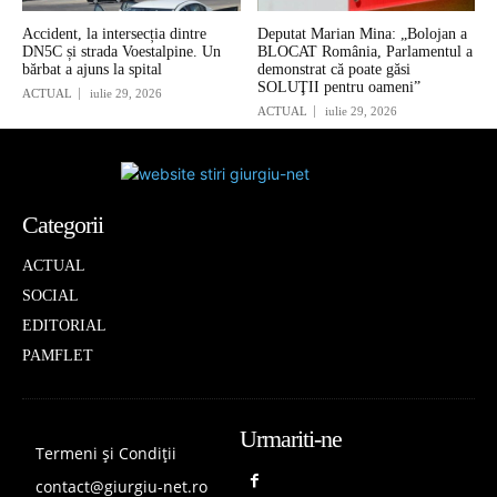
Accident, la intersecția dintre
Deputat Marian Mina: „Bolojan a
DN5C și strada Voestalpine. Un
BLOCAT România, Parlamentul a
bărbat a ajuns la spital
demonstrat că poate găsi
SOLUŢII pentru oameni”
ACTUAL
iulie 29, 2026
ACTUAL
iulie 29, 2026
Categorii
ACTUAL
SOCIAL
EDITORIAL
PAMFLET
Urmariti-ne
Termeni și Condiții
contact@giurgiu-net.ro