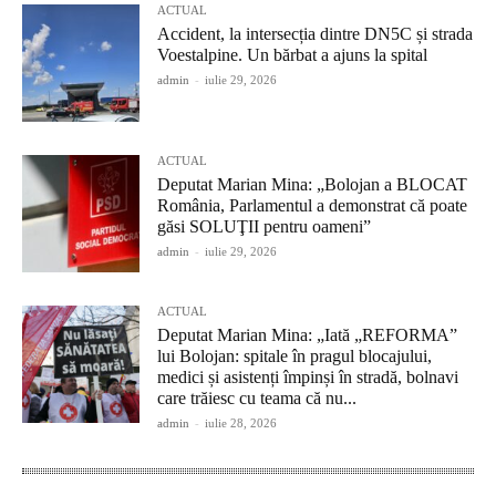
ACTUAL
Accident, la intersecția dintre DN5C și strada
Voestalpine. Un bărbat a ajuns la spital
admin
-
iulie 29, 2026
ACTUAL
Deputat Marian Mina: „Bolojan a BLOCAT
România, Parlamentul a demonstrat că poate
găsi SOLUŢII pentru oameni”
admin
-
iulie 29, 2026
ACTUAL
Deputat Marian Mina: „Iată „REFORMA”
lui Bolojan: spitale în pragul blocajului,
medici și asistenți împinși în stradă, bolnavi
care trăiesc cu teama că nu...
admin
-
iulie 28, 2026