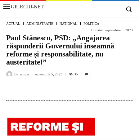
GIURGIU-NET
ACTUAL
ADMINISTRATIE
NATIONAL
POLITICA
Updated:
septembrie 5, 2023
Paul Stănescu, PSD: „Angajarea
răspunderii Guvernului înseamnă
reforme și responsabilitate, nu
austeritate!”
By
admin
35
septembrie 5, 2023
0