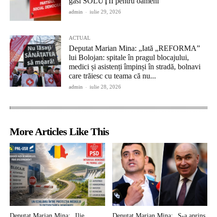
găsi SOLUŢII pentru oameni”
admin
-
iulie 29, 2026
ACTUAL
Deputat Marian Mina: „Iată „REFORMA”
lui Bolojan: spitale în pragul blocajului,
medici și asistenți împinși în stradă, bolnavi
care trăiesc cu teama că nu...
admin
-
iulie 28, 2026
More Articles Like This
Deputat Marian Mina: „Ilie
Deputat Marian Mina: „S-a aprins