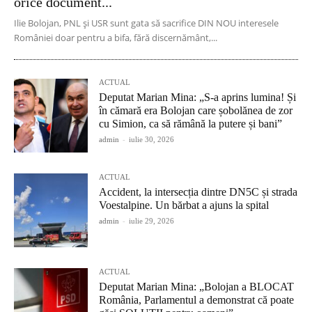
orice document...
Ilie Bolojan, PNL și USR sunt gata să sacrifice DIN NOU interesele
României doar pentru a bifa, fără discernământ,...
ACTUAL
Deputat Marian Mina: „S-a aprins lumina! Și
în cămară era Bolojan care șobolănea de zor
cu Simion, ca să rămână la putere și bani”
admin
-
iulie 30, 2026
ACTUAL
Accident, la intersecția dintre DN5C și strada
Voestalpine. Un bărbat a ajuns la spital
admin
-
iulie 29, 2026
ACTUAL
Deputat Marian Mina: „Bolojan a BLOCAT
România, Parlamentul a demonstrat că poate