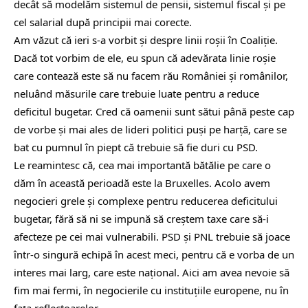
decât să modelăm sistemul de pensii, sistemul fiscal și pe
cel salarial după principii mai corecte.
Am văzut că ieri s-a vorbit și despre linii roșii în Coaliție.
Dacă tot vorbim de ele, eu spun că adevărata linie roșie
care contează este să nu facem rău României și românilor,
neluând măsurile care trebuie luate pentru a reduce
deficitul bugetar. Cred că oamenii sunt sătui până peste cap
de vorbe și mai ales de lideri politici puși pe harță, care se
bat cu pumnul în piept că trebuie să fie duri cu PSD.
Le reamintesc că, cea mai importantă bătălie pe care o
dăm în această perioadă este la Bruxelles. Acolo avem
negocieri grele și complexe pentru reducerea deficitului
bugetar, fără să ni se impună să creștem taxe care să-i
afecteze pe cei mai vulnerabili. PSD și PNL trebuie să joace
într-o singură echipă în acest meci, pentru că e vorba de un
interes mai larg, care este național. Aici am avea nevoie să
fim mai fermi, în negocierile cu instituțiile europene, nu în
fața reflectoarelor.