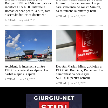
Bolojan, PNL și USR sunt gata să
lumina! Și în cămară era Bolojan
sacrifice DIN NOU interesele
care șobolănea de zor cu Simion,
României doar pentru a bifa, fără
ca să rămână la putere și bani”
discernământ, orice document...
ACTUAL
iulie 30, 2026
ACTUAL
august 4, 2026
Accident, la intersecția dintre
Deputat Marian Mina: „Bolojan a
DN5C și strada Voestalpine. Un
BLOCAT România, Parlamentul a
bărbat a ajuns la spital
demonstrat că poate găsi
SOLUŢII pentru oameni”
ACTUAL
iulie 29, 2026
ACTUAL
iulie 29, 2026