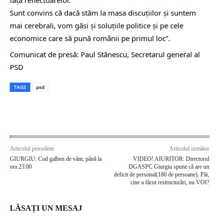
Sunt convins că dacă stăm la masa discuțiilor și suntem
mai cerebrali, vom găsi și soluțiile politice și pe cele
economice care să pună românii pe primul loc”.
Comunicat de presă: Paul Stănescu, Secretarul general al
PSD
TAGS
psd
Articolul precedent
Articolul următor
GIURGIU: Cod galben de vânt, până la
VIDEO! AIURITOR: Directorul
ora 23:00
DGASPC Giurgiu spune că are un
deficit de personal(180 de persoane). Păi,
cine a făcut restructurări, nu VOI?
LĂSAȚI UN MESAJ