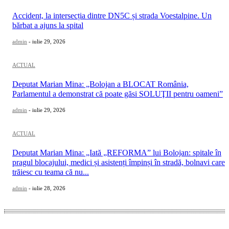
Accident, la intersecția dintre DN5C și strada Voestalpine. Un
bărbat a ajuns la spital
admin
-
iulie 29, 2026
ACTUAL
Deputat Marian Mina: „Bolojan a BLOCAT România,
Parlamentul a demonstrat că poate găsi SOLUŢII pentru oameni”
admin
-
iulie 29, 2026
ACTUAL
Deputat Marian Mina: „Iată „REFORMA” lui Bolojan: spitale în
pragul blocajului, medici și asistenți împinși în stradă, bolnavi care
trăiesc cu teama că nu...
admin
-
iulie 28, 2026