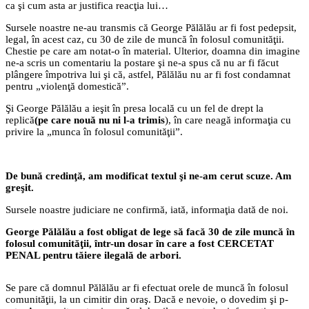
ca şi cum asta ar justifica reacţia lui…
Sursele noastre ne-au transmis că George Pălălău ar fi fost pedepsit,
legal, în acest caz, cu 30 de zile de muncă în folosul comunităţii.
Chestie pe care am notat-o în material. Ulterior, doamna din imagine
ne-a scris un comentariu la postare şi ne-a spus că nu ar fi făcut
plângere împotriva lui şi că, astfel, Pălălău nu ar fi fost condamnat
pentru „violenţă domestică”.
Şi George Pălălău a ieşit în presa locală cu un fel de drept la
replică
(pe care nouă nu ni l-a trimis
), în care neagă informaţia cu
privire la „munca în folosul comunităţii”.
De bună credinţă, am modificat textul şi ne-am cerut scuze. Am
greşit.
Sursele noastre judiciare ne confirmă, iată, informaţia dată de noi.
George Pălălău a fost obligat de lege să facă 30 de zile muncă în
folosul comunităţii, într-un dosar în care a fost CERCETAT
PENAL pentru tăiere ilegală de arbori.
Se pare că domnul Pălălău ar fi efectuat orele de muncă în folosul
comunităţii, la un cimitir din oraş. Dacă e nevoie, o dovedim şi p-