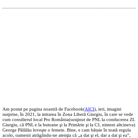
Am postat pe pagina noastră de Facebook(
AICI
), ieri, imagini
surprise, în 2021, la intrarea în Zona Liberă Giurgiu, în care se vede
cum consilierul local Pro România(susţinut de PNL la conducerea ZL
Giurgiu, că PNL e la butoane şi la Primărie şi la CJ, nimeni altcineva)
George Pălălău loveşte o femeie. Bine, e cam bătaie în toată regula
acolo, oamenii atrăgându-ne atenţia că „a dat şi el, dar a dat şi ea”,