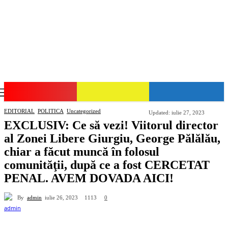
GIURGIU-NET
EDITORIAL
POLITICA
Uncategorized
Updated:
iulie 27, 2023
EXCLUSIV: Ce să vezi! Viitorul director
al Zonei Libere Giurgiu, George Pălălău,
chiar a făcut muncă în folosul
comunităţii, după ce a fost CERCETAT
PENAL. AVEM DOVADA AICI!
By
admin
1113
iulie 26, 2023
0