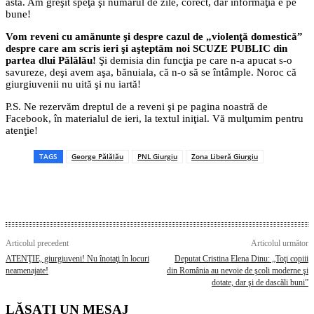
asta. Am greşit speţa şi numărul de zile, corect, dar informaţia e pe
bune!
Vom reveni cu amănunte şi despre cazul de „violenţă domestică”
despre care am scris ieri şi aşteptăm noi SCUZE PUBLIC din
partea dlui Pălălău!
Şi demisia din funcţia pe care n-a apucat s-o
savureze, deşi avem aşa, bănuiala, că n-o să se întâmple. Noroc că
giurgiuvenii nu uită şi nu iartă!
P.S. Ne rezervăm dreptul de a reveni şi pe pagina noastră de
Facebook, în materialul de ieri, la textul iniţial. Vă mulţumim pentru
atenţie!
TAGS
George Pălălău
PNL Giurgiu
Zona Liberă Giurgiu
Articolul precedent
Articolul următor
ATENŢIE, giurgiuveni! Nu înotaţi în locuri
Deputat Cristina Elena Dinu: „Toţi copiii
neamenajate!
din România au nevoie de şcoli moderne şi
dotate, dar şi de dascăli buni”
LĂSAȚI UN MESAJ