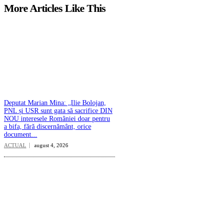
More Articles Like This
Deputat Marian Mina: „Ilie Bolojan,
PNL și USR sunt gata să sacrifice DIN
NOU interesele României doar pentru
a bifa, fără discernământ, orice
document...
ACTUAL
august 4, 2026