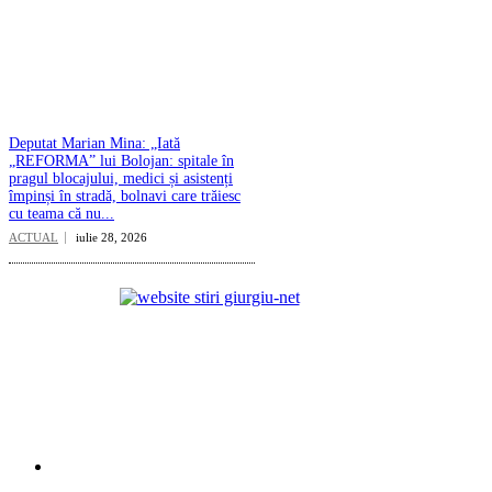
Deputat Marian Mina: „Iată
„REFORMA” lui Bolojan: spitale în
pragul blocajului, medici și asistenți
împinși în stradă, bolnavi care trăiesc
cu teama că nu...
ACTUAL
iulie 28, 2026
Categorii
ACTUAL