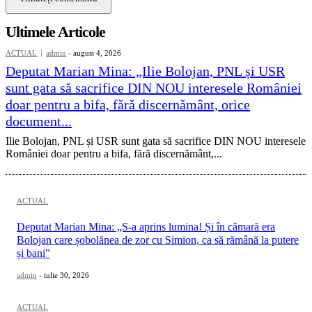
Ultimele Articole
ACTUAL
admin
-
august 4, 2026
Deputat Marian Mina: „Ilie Bolojan, PNL și USR
sunt gata să sacrifice DIN NOU interesele României
doar pentru a bifa, fără discernământ, orice
document...
Ilie Bolojan, PNL și USR sunt gata să sacrifice DIN NOU interesele
României doar pentru a bifa, fără discernământ,...
ACTUAL
Deputat Marian Mina: „S-a aprins lumina! Și în cămară era
Bolojan care șobolănea de zor cu Simion, ca să rămână la putere
și bani”
admin
-
iulie 30, 2026
ACTUAL