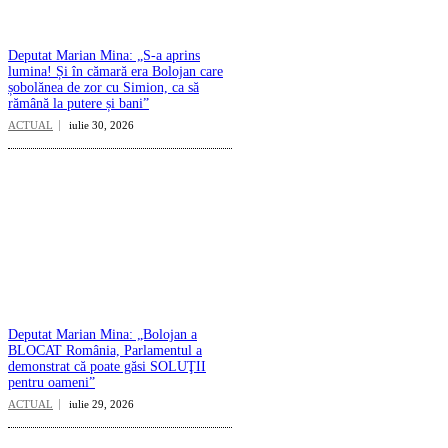
Deputat Marian Mina: „S-a aprins
lumina! Și în cămară era Bolojan care
șobolănea de zor cu Simion, ca să
rămână la putere și bani”
ACTUAL
iulie 30, 2026
Deputat Marian Mina: „Bolojan a
BLOCAT România, Parlamentul a
demonstrat că poate găsi SOLUŢII
pentru oameni”
ACTUAL
iulie 29, 2026