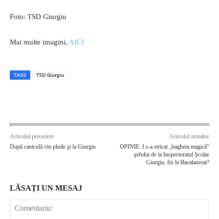
Foto: TSD Giurgiu
Mai multe imagini,
AICI
TAGS
TSD Giurgiu
Articolul precedent
Articolul următor
După caniculă vin ploile şi la Giurgiu
OPINIE: I s-a stricat „bagheta magică”
şefului de la Inspectoratul Şcolar
Giurgiu, fix la Bacalaureat?
LĂSAȚI UN MESAJ