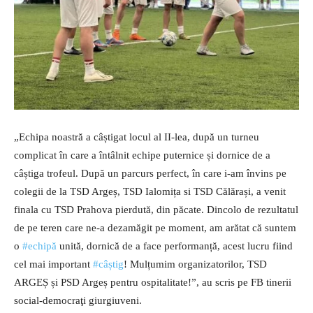
„Echipa noastră a câștigat locul al II-lea, după un turneu
complicat în care a întâlnit echipe puternice și dornice de a
câștiga trofeul. După un parcurs perfect, în care i-am învins pe
colegii de la TSD Argeș, TSD Ialomița si TSD Călărași, a venit
finala cu TSD Prahova pierdută, din păcate. Dincolo de rezultatul
de pe teren care ne-a dezamăgit pe moment, am arătat că suntem
o
#echipă
unită, dornică de a face performanță, acest lucru fiind
cel mai important
#câștig
! Mulțumim organizatorilor, TSD
ARGEȘ și PSD Argeș pentru ospitalitate!”, au scris pe FB tinerii
social-democraţi giurgiuveni.