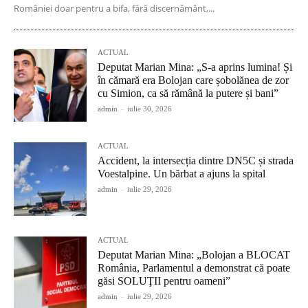
României doar pentru a bifa, fără discernământ,...
ACTUAL
Deputat Marian Mina: „S-a aprins lumina! Și
în cămară era Bolojan care șobolănea de zor
cu Simion, ca să rămână la putere și bani”
admin
-
iulie 30, 2026
ACTUAL
Accident, la intersecția dintre DN5C și strada
Voestalpine. Un bărbat a ajuns la spital
admin
-
iulie 29, 2026
ACTUAL
Deputat Marian Mina: „Bolojan a BLOCAT
România, Parlamentul a demonstrat că poate
găsi SOLUŢII pentru oameni”
admin
-
iulie 29, 2026