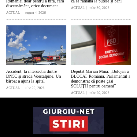
României doar pentru a bifa, fără
ca să rămână la putere și bani”
discernământ, orice document...
ACTUAL
iulie 30, 2026
ACTUAL
august 4, 2026
Accident, la intersecția dintre
Deputat Marian Mina: „Bolojan a
DN5C și strada Voestalpine. Un
BLOCAT România, Parlamentul a
bărbat a ajuns la spital
demonstrat că poate găsi
SOLUŢII pentru oameni”
ACTUAL
iulie 29, 2026
ACTUAL
iulie 29, 2026