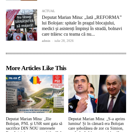
ACTUAL
Deputat Marian Mina: „Iată „REFORMA”
lui Bolojan: spitale în pragul blocajului,
medici și asistenți împinși în stradă, bolnavi
care trăiesc cu teama că nu...
admin
-
iulie 28, 2026
More Articles Like This
Deputat Marian Mina: „Ilie
Deputat Marian Mina: „S-a aprins
Bolojan, PNL și USR sunt gata să
lumina! Și în cămară era Bolojan
sacrifice DIN NOU interesele
care șobolănea de zor cu Simion,