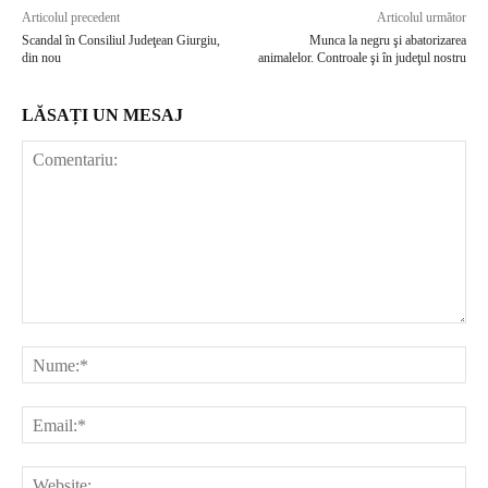
Articolul precedent
Articolul următor
Scandal în Consiliul Judeţean Giurgiu,
Munca la negru şi abatorizarea
din nou
animalelor. Controale şi în judeţul nostru
LĂSAȚI UN MESAJ
Comentariu:
Nu
Ema
Web