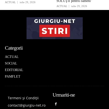
SOLUŢII pentru oameni”
ACTUAL
iulie 29, 2026
ACTUAL
iulie 29, 2026
Categorii
ACTUAL
SOCIAL
EDITORIAL
PAMFLET
Urmariti-ne
Termeni și Condiții
contact@giurgiu-net.ro