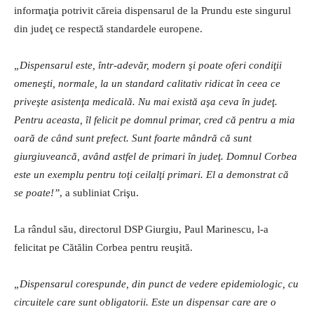
informaţia potrivit căreia dispensarul de la Prundu este singurul
din judeţ ce respectă standardele europene.
„Dispensarul este, într-adevăr, modern şi poate oferi condiţii
omeneşti, normale, la un standard calitativ ridicat în ceea ce
priveşte asistenţa medicală. Nu mai există aşa ceva în judeţ.
Pentru aceasta, îl felicit pe domnul primar, cred că pentru a mia
oară de când sunt prefect. Sunt foarte mândră că sunt
giurgiuveancă, având astfel de primari în judeţ. Domnul Corbea
este un exemplu pentru toţi ceilalţi primari. El a demonstrat că
se poate!”
, a subliniat Crişu.
La rândul său, directorul DSP Giurgiu, Paul Marinescu, l-a
felicitat pe Cătălin Corbea pentru reuşită.
„Dispensarul corespunde, din punct de vedere epidemiologic, cu
circuitele care sunt obligatorii. Este un dispensar care are o