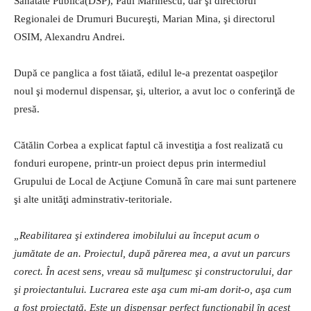
Sănătate Publică(DSP), Paul Marinescu, dar şi directorul
Regionalei de Drumuri Bucureşti, Marian Mina, şi directorul
OSIM, Alexandru Andrei.
După ce panglica a fost tăiată, edilul le-a prezentat oaspeţilor
noul şi modernul dispensar, şi, ulterior, a avut loc o conferinţă de
presă.
Cătălin Corbea a explicat faptul că investiţia a fost realizată cu
fonduri europene, printr-un proiect depus prin intermediul
Grupului de Local de Acţiune Comună în care mai sunt partenere
şi alte unităţi adminstrativ-teritoriale.
„Reabilitarea şi extinderea imobilului au început acum o
jumătate de an. Proiectul, după părerea mea, a avut un parcurs
corect. În acest sens, vreau să mulţumesc şi constructorului, dar
şi proiectantului. Lucrarea este aşa cum mi-am dorit-o, aşa cum
a fost proiectată. Este un dispensar perfect funcţionabil în acest