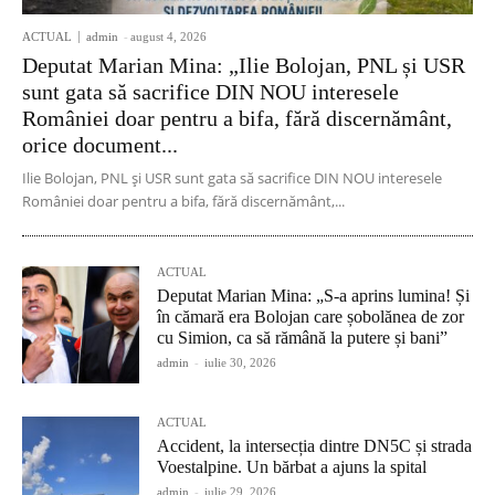
ACTUAL
admin
-
august 4, 2026
Deputat Marian Mina: „Ilie Bolojan, PNL și USR
sunt gata să sacrifice DIN NOU interesele
României doar pentru a bifa, fără discernământ,
orice document...
Ilie Bolojan, PNL și USR sunt gata să sacrifice DIN NOU interesele
României doar pentru a bifa, fără discernământ,...
ACTUAL
Deputat Marian Mina: „S-a aprins lumina! Și
în cămară era Bolojan care șobolănea de zor
cu Simion, ca să rămână la putere și bani”
admin
-
iulie 30, 2026
ACTUAL
Accident, la intersecția dintre DN5C și strada
Voestalpine. Un bărbat a ajuns la spital
admin
-
iulie 29, 2026