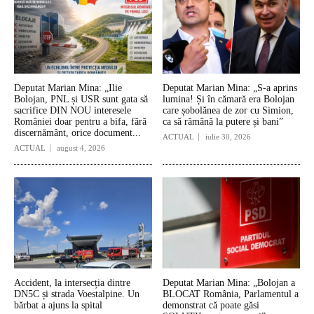
Deputat Marian Mina: „Ilie
Deputat Marian Mina: „S-a aprins
Bolojan, PNL și USR sunt gata să
lumina! Și în cămară era Bolojan
sacrifice DIN NOU interesele
care șobolănea de zor cu Simion,
României doar pentru a bifa, fără
ca să rămână la putere și bani”
discernământ, orice document...
ACTUAL
iulie 30, 2026
ACTUAL
august 4, 2026
Accident, la intersecția dintre
Deputat Marian Mina: „Bolojan a
DN5C și strada Voestalpine. Un
BLOCAT România, Parlamentul a
bărbat a ajuns la spital
demonstrat că poate găsi