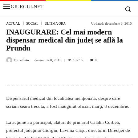
GIURGIU-NET
ACTUAL
SOCIAL
ULTIMA ORA
Updated:
decembrie 8, 2015
INAUGURARE: Cel mai modern
dispensar medical din judeţ se află la
Prundu
By
admin
1323.5
decembrie 8, 2015
0
Dispensarul medical din localitatea menţionată, despre care
scriam seara trecută, a fost inaugurat oficial, marţi, 8 decembrie.
La acţiune au participat, alături de primarul Cătălin Corbea,
prefectul judeţului Giurgiu, Lavinia Crişu, directorul Direcţiei de