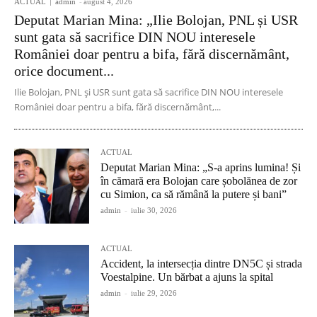
ACTUAL
admin
-
august 4, 2026
Deputat Marian Mina: „Ilie Bolojan, PNL și USR
sunt gata să sacrifice DIN NOU interesele
României doar pentru a bifa, fără discernământ,
orice document...
Ilie Bolojan, PNL și USR sunt gata să sacrifice DIN NOU interesele
României doar pentru a bifa, fără discernământ,...
ACTUAL
Deputat Marian Mina: „S-a aprins lumina! Și
în cămară era Bolojan care șobolănea de zor
cu Simion, ca să rămână la putere și bani”
admin
-
iulie 30, 2026
ACTUAL
Accident, la intersecția dintre DN5C și strada
Voestalpine. Un bărbat a ajuns la spital
admin
-
iulie 29, 2026