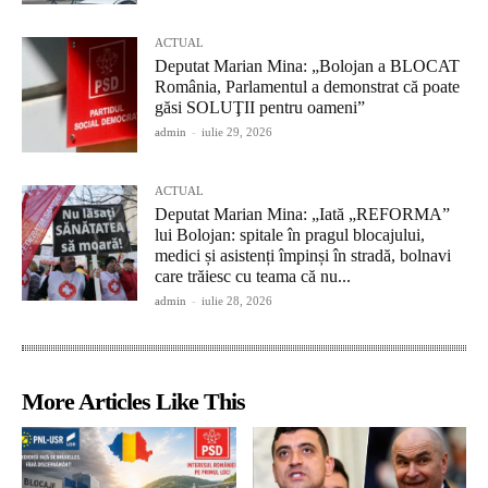
ACTUAL
Deputat Marian Mina: „Bolojan a BLOCAT
România, Parlamentul a demonstrat că poate
găsi SOLUŢII pentru oameni”
admin
-
iulie 29, 2026
ACTUAL
Deputat Marian Mina: „Iată „REFORMA”
lui Bolojan: spitale în pragul blocajului,
medici și asistenți împinși în stradă, bolnavi
care trăiesc cu teama că nu...
admin
-
iulie 28, 2026
More Articles Like This