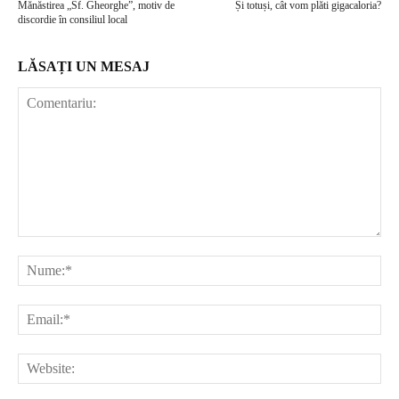
Mănăstirea „Sf. Gheorghe”, motiv de
Și totuși, cât vom plăti gigacaloria?
discordie în consiliul local
LĂSAȚI UN MESAJ
Comentariu:
Nu
Ema
Web