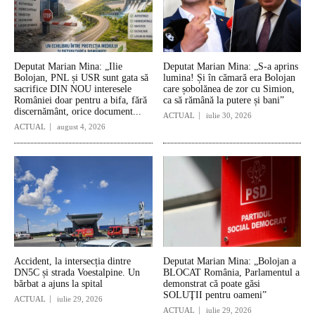
Deputat Marian Mina: „Ilie
Deputat Marian Mina: „S-a aprins
Bolojan, PNL și USR sunt gata să
lumina! Și în cămară era Bolojan
sacrifice DIN NOU interesele
care șobolănea de zor cu Simion,
României doar pentru a bifa, fără
ca să rămână la putere și bani”
discernământ, orice document...
ACTUAL
iulie 30, 2026
ACTUAL
august 4, 2026
Accident, la intersecția dintre
Deputat Marian Mina: „Bolojan a
DN5C și strada Voestalpine. Un
BLOCAT România, Parlamentul a
bărbat a ajuns la spital
demonstrat că poate găsi
SOLUŢII pentru oameni”
ACTUAL
iulie 29, 2026
ACTUAL
iulie 29, 2026