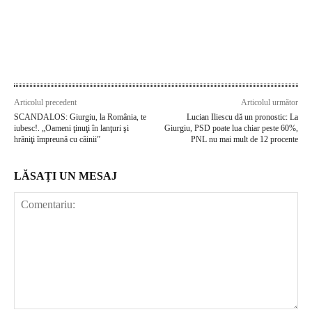
Articolul precedent
Articolul următor
SCANDALOS: Giurgiu, la România, te
Lucian Iliescu dă un pronostic: La
iubesc!. „Oameni ţinuţi în lanţuri şi
Giurgiu, PSD poate lua chiar peste 60%,
hrăniţi împreună cu câinii”
PNL nu mai mult de 12 procente
LĂSAȚI UN MESAJ