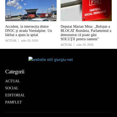
Accident, la intersecția dintre
Deputat Marian Mina: „Bolojan a
DN5C și strada Voestalpine. Un
BLOCAT România, Parlamentul a
bărbat a ajuns la spital
demonstrat că poate găsi
SOLUŢII pentru oameni”
ACTUAL
iulie 29, 2026
ACTUAL
iulie 29, 2026
Categorii
ACTUAL
SOCIAL
EDITORIAL
PAMFLET