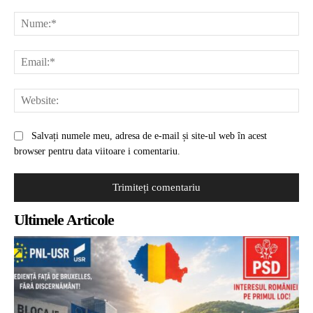
Comentariu:
Nu
Ema
Web
Salvați numele meu, adresa de e-mail și site-ul web în acest
browser pentru data viitoare i comentariu.
Ultimele Articole