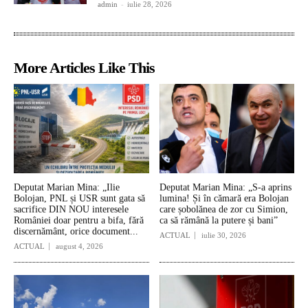
admin
-
iulie 28, 2026
More Articles Like This
Deputat Marian Mina: „Ilie
Deputat Marian Mina: „S-a aprins
Bolojan, PNL și USR sunt gata să
lumina! Și în cămară era Bolojan
sacrifice DIN NOU interesele
care șobolănea de zor cu Simion,
României doar pentru a bifa, fără
ca să rămână la putere și bani”
discernământ, orice document...
ACTUAL
iulie 30, 2026
ACTUAL
august 4, 2026