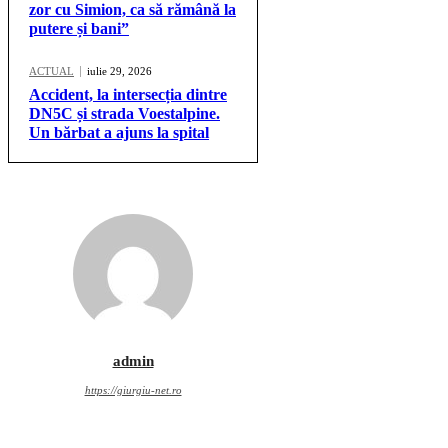
zor cu Simion, ca să rămână la
putere și bani”
ACTUAL
iulie 29, 2026
Accident, la intersecția dintre
DN5C și strada Voestalpine.
Un bărbat a ajuns la spital
admin
https://giurgiu-net.ro