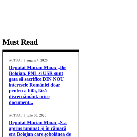
Must Read
ACTUAL
august 4, 2026
Deputat Marian Mina: „Ilie
Bolojan, PNL și USR sunt
gata să sacrifice DIN NOU
interesele României doar
pentru a bifa, fără
discernământ, orice
document...
ACTUAL
iulie 30, 2026
Deputat Marian Mina: „S-a
aprins lumina! Și în cămară
era Bolojan care șobolănea de