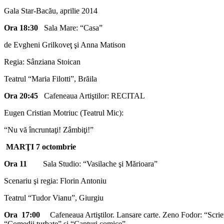
Gala Star-Bacău, aprilie 2014
Ora 18:30
Sala Mare: “Casa”
de Evgheni Grilkoveţ şi Anna Matison
Regia: Sânziana Stoican
Teatrul “Maria Filotti”, Brăila
Ora 20:45
Cafeneaua Artiştilor: RECITAL
Eugen Cristian Motriuc (Teatrul Mic):
“Nu vă încruntaţi! Zâmbiţi!”
MARŢI 7 octombrie
Ora 11
Sala Studio: “Vasilache şi Mărioara”
Scenariu şi regia: Florin Antoniu
Teatrul “Tudor Vianu”, Giurgiu
Ora 17:00
Cafeneaua Artiştilor. Lansare carte. Zeno Fodor: “Scrie
“Comedii turbate” şi “Capturi comice”