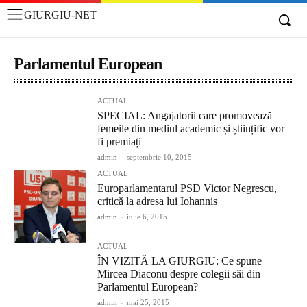
GIURGIU-NET
Parlamentul European
ACTUAL
SPECIAL: Angajatorii care promovează
femeile din mediul academic și științific vor
fi premiați
admin
-
septembrie 10, 2015
ACTUAL
Europarlamentarul PSD Victor Negrescu,
critică la adresa lui Iohannis
admin
-
iulie 6, 2015
ACTUAL
ÎN VIZITĂ LA GIURGIU: Ce spune
Mircea Diaconu despre colegii săi din
Parlamentul European?
admin
-
mai 25, 2015