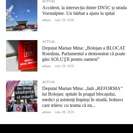
ACTUAL
Accident, la intersecția dintre DN5C și strada
Voestalpine. Un bărbat a ajuns la spital
admin
-
iulie 29, 2026
ACTUAL
Deputat Marian Mina: „Bolojan a BLOCAT
România, Parlamentul a demonstrat că poate
găsi SOLUŢII pentru oameni”
admin
-
iulie 29, 2026
ACTUAL
Deputat Marian Mina: „Iată „REFORMA”
lui Bolojan: spitale în pragul blocajului,
medici și asistenți împinși în stradă, bolnavi
care trăiesc cu teama că nu...
admin
-
iulie 28, 2026