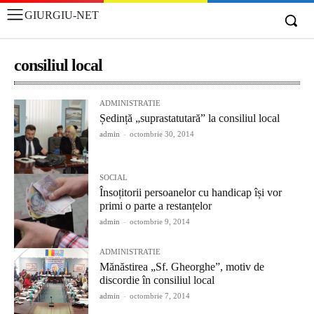
GIURGIU-NET
consiliul local
ADMINISTRATIE
Ședință „suprastatutară” la consiliul local
admin
-
octombrie 30, 2014
SOCIAL
Însoțitorii persoanelor cu handicap își vor
primi o parte a restanțelor
admin
-
octombrie 9, 2014
ADMINISTRATIE
Mănăstirea „Sf. Gheorghe”, motiv de
discordie în consiliul local
admin
-
octombrie 7, 2014