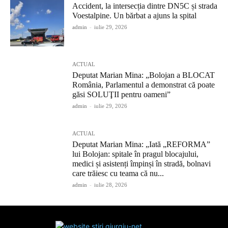
Accident, la intersecția dintre DN5C și strada
Voestalpine. Un bărbat a ajuns la spital
admin
-
iulie 29, 2026
ACTUAL
Deputat Marian Mina: „Bolojan a BLOCAT
România, Parlamentul a demonstrat că poate
găsi SOLUŢII pentru oameni”
admin
-
iulie 29, 2026
ACTUAL
Deputat Marian Mina: „Iată „REFORMA”
lui Bolojan: spitale în pragul blocajului,
medici și asistenți împinși în stradă, bolnavi
care trăiesc cu teama că nu...
admin
-
iulie 28, 2026