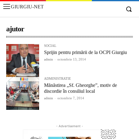
GIURGIU-NET
ajutor
SOCIAL
Sprijin pentru primării de la OCPI Giurgiu
admin
-
octombrie 13, 2014
ADMINISTRATIE
Mănăstirea „Sf. Gheorghe”, motiv de
discordie în consiliul local
admin
-
octombrie 7, 2014
- Advertisement -