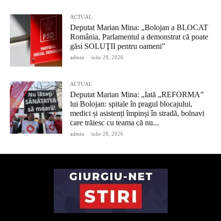
ACTUAL
Deputat Marian Mina: „Bolojan a BLOCAT
România, Parlamentul a demonstrat că poate
găsi SOLUŢII pentru oameni”
admin
-
iulie 29, 2026
ACTUAL
Deputat Marian Mina: „Iată „REFORMA”
lui Bolojan: spitale în pragul blocajului,
medici și asistenți împinși în stradă, bolnavi
care trăiesc cu teama că nu...
admin
-
iulie 28, 2026