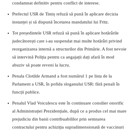
condamnat definitiv pentru conflict de interese.
Prefectul USR de Timiș refuză să pună în aplicare decizia
instanței și să dispună încetarea mandatului lui Fritz.
Tot președintele USR refuză să pună în aplicare hotărârile
judecătorești care i-au suspendat mai multe hotărâri privind
reorganizarea internă a structurilor din Primărie. A fost nevoie
să intervină Poliția pentru ca angajații dați afară în mod
abuziv să poate reveni la lucru.
Penala Clotilde Armand a fost numărul 1 pe lista de la
Parlament a USR, în pofida sloganului USR: fără penali în
funcții publice.
Penalul Vlad Voiculescu este în continuare consilier onorific
al Administrației Prezidențiale, după ce a produs cel mai mare
prejudiciu din banii contribuabililor prin semnarea
contractului pentru achiziția supradimensionată de vaccinuri