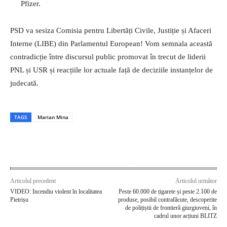
Pfizer.
PSD va sesiza Comisia pentru Libertăți Civile, Justiție și Afaceri
Interne (LIBE) din Parlamentul European! Vom semnala această
contradicție între discursul public promovat în trecut de liderii
PNL și USR și reacțiile lor actuale față de deciziile instanțelor de
judecată.
TAGS
Marian Mina
Articolul precedent
Articolul următor
VIDEO: Incendiu violent în localitatea
Peste 60.000 de țigarete și peste 2.100 de
Pietrișu
produse, posibil contrafăcute, descoperite
de polițiștii de frontieră giurgiuveni, în
cadrul unor acțiuni BLITZ