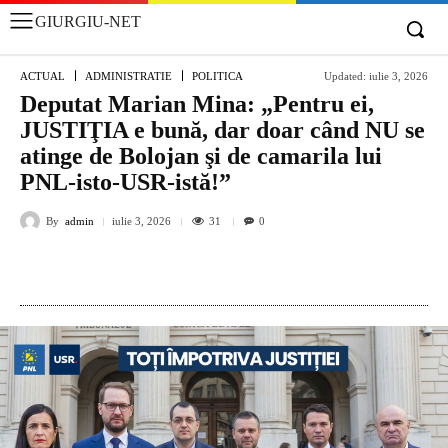
GIURGIU-NET
ACTUAL
ADMINISTRATIE
POLITICA
Updated:
iulie 3, 2026
Deputat Marian Mina: „Pentru ei,
JUSTIŢIA e bună, dar doar când NU se
atinge de Bolojan şi de camarila lui
PNL-isto-USR-istă!”
By
admin
31
iulie 3, 2026
0