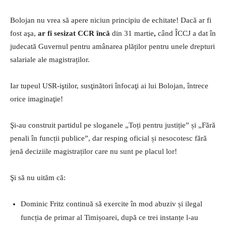
Bolojan nu vrea să apere niciun principiu de echitate! Dacă ar fi
fost aşa,
ar fi sesizat CCR încă
din 31 martie
,
când ÎCCJ a dat în
judecată Guvernul pentru amânarea plăților pentru unele drepturi
salariale ale magistraților.
Iar tupeul USR-iştilor, susţinători înfocaţi ai lui Bolojan, întrece
orice imaginaţie!
Şi-au construit partidul pe sloganele „Toți pentru justiție” și „Fără
penali în funcții publice”, dar resping oficial și nesocotesc fără
jenă deciziile magistraților care nu sunt pe placul lor!
Şi să nu uităm că:
Dominic Fritz continuă să exercite în mod abuziv și ilegal
funcția de primar al Timișoarei, după ce trei instanțe l-au