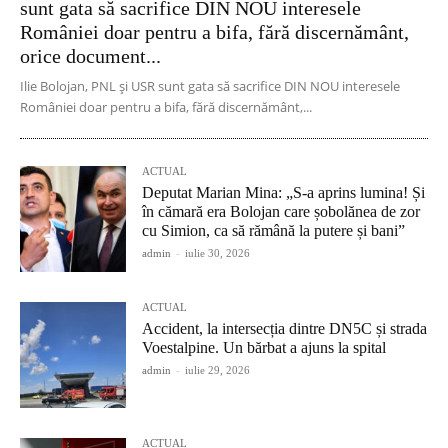
sunt gata să sacrifice DIN NOU interesele
României doar pentru a bifa, fără discernământ,
orice document...
Ilie Bolojan, PNL și USR sunt gata să sacrifice DIN NOU interesele
României doar pentru a bifa, fără discernământ,...
ACTUAL
Deputat Marian Mina: „S-a aprins lumina! Și
în cămară era Bolojan care șobolănea de zor
cu Simion, ca să rămână la putere și bani”
admin
-
iulie 30, 2026
ACTUAL
Accident, la intersecția dintre DN5C și strada
Voestalpine. Un bărbat a ajuns la spital
admin
-
iulie 29, 2026
ACTUAL