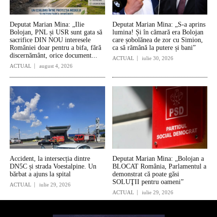
Deputat Marian Mina: „Ilie
Deputat Marian Mina: „S-a aprins
Bolojan, PNL și USR sunt gata să
lumina! Și în cămară era Bolojan
sacrifice DIN NOU interesele
care șobolănea de zor cu Simion,
României doar pentru a bifa, fără
ca să rămână la putere și bani”
discernământ, orice document...
ACTUAL
iulie 30, 2026
ACTUAL
august 4, 2026
Accident, la intersecția dintre
Deputat Marian Mina: „Bolojan a
DN5C și strada Voestalpine. Un
BLOCAT România, Parlamentul a
bărbat a ajuns la spital
demonstrat că poate găsi
SOLUŢII pentru oameni”
ACTUAL
iulie 29, 2026
ACTUAL
iulie 29, 2026