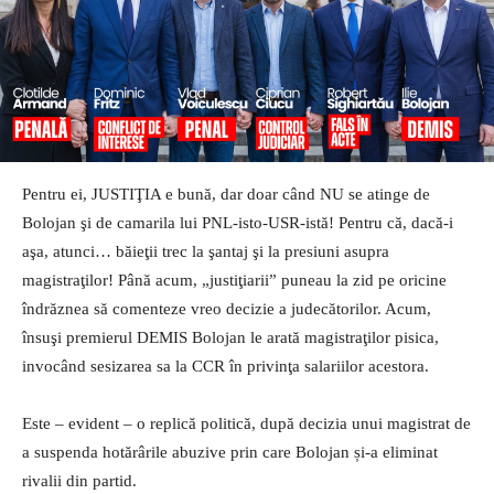
Pentru ei, JUSTIŢIA e bună, dar doar când NU se atinge de
Bolojan şi de camarila lui PNL-isto-USR-istă! Pentru că, dacă-i
aşa, atunci… băieţii trec la şantaj şi la presiuni asupra
magistraţilor! Până acum, „justiţiarii” puneau la zid pe oricine
îndrăznea să comenteze vreo decizie a judecătorilor. Acum,
însuşi premierul DEMIS Bolojan le arată magistraţilor pisica,
invocând sesizarea sa la CCR în privinţa salariilor acestora.
Este – evident – o replică politică, după decizia unui magistrat de
a suspenda hotărârile abuzive prin care Bolojan și-a eliminat
rivalii din partid.