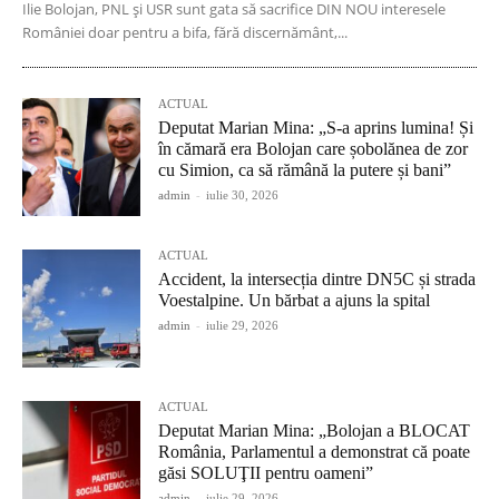
Ilie Bolojan, PNL și USR sunt gata să sacrifice DIN NOU interesele
României doar pentru a bifa, fără discernământ,...
ACTUAL
Deputat Marian Mina: „S-a aprins lumina! Și
în cămară era Bolojan care șobolănea de zor
cu Simion, ca să rămână la putere și bani”
admin
-
iulie 30, 2026
ACTUAL
Accident, la intersecția dintre DN5C și strada
Voestalpine. Un bărbat a ajuns la spital
admin
-
iulie 29, 2026
ACTUAL
Deputat Marian Mina: „Bolojan a BLOCAT
România, Parlamentul a demonstrat că poate
găsi SOLUŢII pentru oameni”
admin
-
iulie 29, 2026