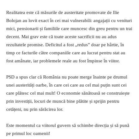
Realitatea este că măsurile de austeritate promovate de Ilie
Bolojan au lovit exact în cei mai vulnerabili: angajații cu venituri
mici, pensionarii și familiile care muncesc din greu pentru un trai
decent. Mai grav este că toate aceste sacrificii nu au adus
rezultatele promise. Deficitul a fost „redus” doar pe hârtie, în
timp ce facturile către companiile care au lucrat pentru stat au
fost amânate, iar problemele reale au fost împinse în viitor.
PSD a spus clar că România nu poate merge înainte pe drumul
unei austerități oarbe, în care cei care au cel mai puțin sunt cei
care plătesc cel mai mult! O economie sănătoasă se construiește
prin investiții, locuri de muncă bine plătite și sprijin pentru
cetățeni, nu prin sărăcirea lor.
Este momentul ca viitorul guvern să schimbe direcția și să pună
pe primul loc oamenii!