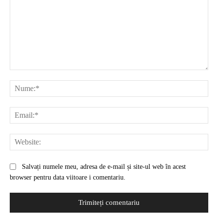
Comentariu:
Nu
Ema
Web
Salvați numele meu, adresa de e-mail și site-ul web în acest
browser pentru data viitoare i comentariu.