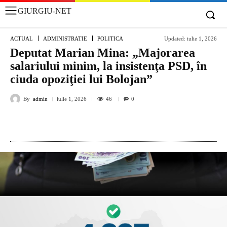
GIURGIU-NET
ACTUAL
ADMINISTRATIE
POLITICA
Updated:
iulie 1, 2026
Deputat Marian Mina: „Majorarea
salariului minim, la insistenţa PSD, în
ciuda opoziţiei lui Bolojan”
By
admin
46
iulie 1, 2026
0