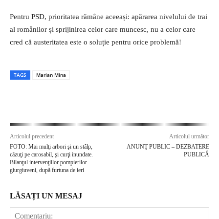
Pentru PSD, prioritatea rămâne aceeași: apărarea nivelului de trai
al românilor și sprijinirea celor care muncesc, nu a celor care
cred că austeritatea este o soluție pentru orice problemă!
TAGS
Marian Mina
Articolul precedent
Articolul următor
FOTO: Mai mulţi arbori şi un stâlp,
ANUNŢ PUBLIC – DEZBATERE
căzuţi pe carosabil, şi curţi inundate.
PUBLICĂ
Bilanţul intervenţiilor pompierilor
giurgiuveni, după furtuna de ieri
LĂSAȚI UN MESAJ