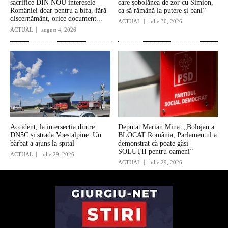
sacrifice DIN NOU interesele
care șobolănea de zor cu Simion,
României doar pentru a bifa, fără
ca să rămână la putere și bani”
discernământ, orice document...
ACTUAL
iulie 30, 2026
ACTUAL
august 4, 2026
Accident, la intersecția dintre
Deputat Marian Mina: „Bolojan a
DN5C și strada Voestalpine. Un
BLOCAT România, Parlamentul a
bărbat a ajuns la spital
demonstrat că poate găsi
SOLUŢII pentru oameni”
ACTUAL
iulie 29, 2026
ACTUAL
iulie 29, 2026