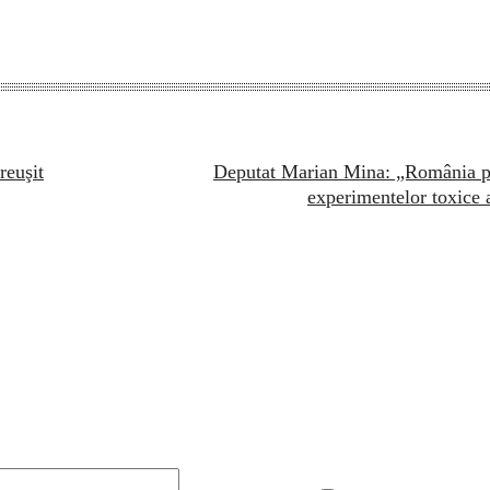
reuşit
Deputat Marian Mina: „România plă
experimentelor toxice a
Email:*