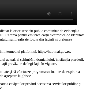
icitat la orice serviciu public comunitar de evidență a
lui. Cererea pentru emiterea cărții electronice de identitate
tului sunt realizate fotografia facială și preluarea
n intermediul platformei: https://hub.mai.gov.ro.
lui actual, al schimbării domiciliului, în situația pierderii,
tuații prevăzute de legislația în vigoare.
dentitate și să efectueze programarea înainte de expirarea
de așteptare la ghișee.
re a cetățenilor privind accesarea serviciilor publice și
te.