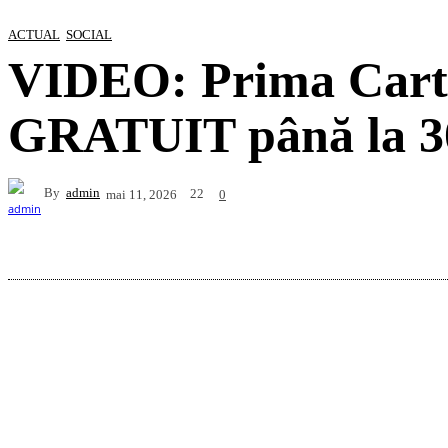
ACTUAL
SOCIAL
VIDEO: Prima Carte 
GRATUIT până la 30
By
admin
22
mai 11, 2026
0