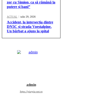
zor cu Simion, ca să rămână la
putere și bani”
ACTUAL
iulie 29, 2026
Accident, la intersecția dintre
DN5C și strada Voestalpine.
Un bărbat a ajuns la spital
admin
https://giurgiu-net.ro