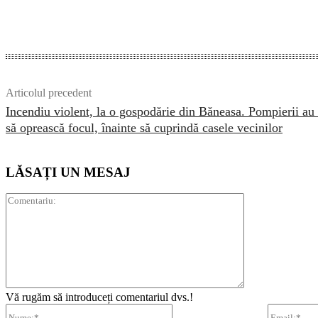
Acțiune
Articolul precedent
Incendiu violent, la o gospodărie din Băneasa. Pompierii au 
să oprească focul, înainte să cuprindă casele vecinilor
LĂSAȚI UN MESAJ
Comentariu:
Vă rugăm să introduceți comentariul dvs.!
Nume:*