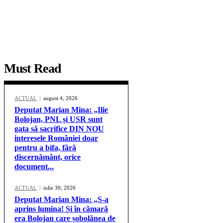
Must Read
ACTUAL
august 4, 2026
Deputat Marian Mina: „Ilie
Bolojan, PNL și USR sunt
gata să sacrifice DIN NOU
interesele României doar
pentru a bifa, fără
discernământ, orice
document...
ACTUAL
iulie 30, 2026
Deputat Marian Mina: „S-a
aprins lumina! Și în cămară
era Bolojan care șobolănea de