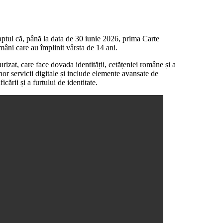
faptul că, până la data de 30 iunie 2026, prima Carte
omâni care au împlinit vârsta de 14 ani.
izat, care face dovada identității, cetățeniei române și a
 unor servicii digitale și include elemente avansate de
cării și a furtului de identitate.