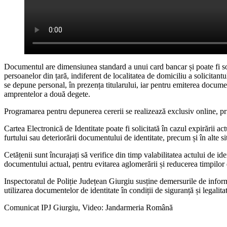
Documentul are dimensiunea standard a unui card bancar și poate fi sol
persoanelor din țară, indiferent de localitatea de domiciliu a solicitantu
se depune personal, în prezența titularului, iar pentru emiterea documen
amprentelor a două degete.
Programarea pentru depunerea cererii se realizează exclusiv online, pri
Cartea Electronică de Identitate poate fi solicitată în cazul expirării actu
furtului sau deteriorării documentului de identitate, precum și în alte si
Cetățenii sunt încurajați să verifice din timp valabilitatea actului de i
documentului actual, pentru evitarea aglomerării și reducerea timpilor 
Inspectoratul de Poliție Județean Giurgiu susține demersurile de informa
utilizarea documentelor de identitate în condiții de siguranță și legalita
Comunicat IPJ Giurgiu, Video: Jandarmeria Română