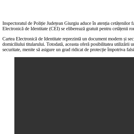
Inspectoratul de Poliție Județean Giurgiu aduce în atenția cetățenilor 
Electronică de Identitate (CEI) se eliberează gratuit pentru cetățenii r
Cartea Electronică de Identitate reprezintă un document modern și secur
domiciliului titularului. Totodată, aceasta oferă posibilitatea utilizării
securitate, menite să asigure un grad ridicat de protecție împotriva falsifi