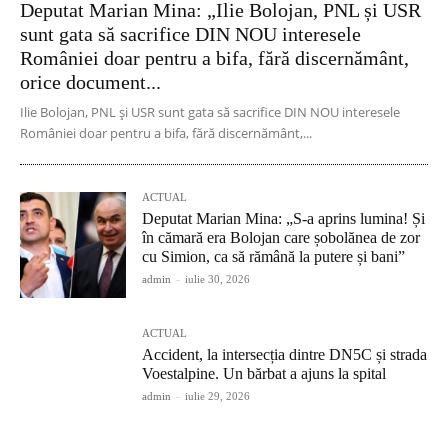
Deputat Marian Mina: „Ilie Bolojan, PNL și USR
sunt gata să sacrifice DIN NOU interesele
României doar pentru a bifa, fără discernământ,
orice document...
Ilie Bolojan, PNL și USR sunt gata să sacrifice DIN NOU interesele
României doar pentru a bifa, fără discernământ,...
ACTUAL
Deputat Marian Mina: „S-a aprins lumina! Și
în cămară era Bolojan care șobolănea de zor
cu Simion, ca să rămână la putere și bani”
admin
-
iulie 30, 2026
ACTUAL
Accident, la intersecția dintre DN5C și strada
Voestalpine. Un bărbat a ajuns la spital
admin
-
iulie 29, 2026