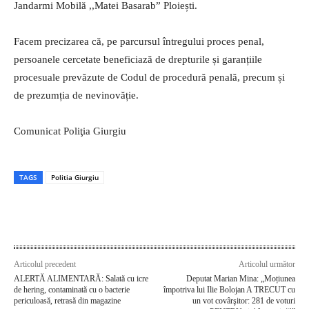
Jandarmi Mobilă ,,Matei Basarab” Ploiești.
Facem precizarea că, pe parcursul întregului proces penal,
persoanele cercetate beneficiază de drepturile și garanțiile
procesuale prevăzute de Codul de procedură penală, precum și
de prezumția de nevinovăție.
Comunicat Poliţia Giurgiu
TAGS
Politia Giurgiu
Articolul precedent
Articolul următor
ALERTĂ ALIMENTARĂ: Salată cu icre
Deputat Marian Mina: „Moțiunea
de hering, contaminată cu o bacterie
împotriva lui Ilie Bolojan A TRECUT cu
periculoasă, retrasă din magazine
un vot covârşitor: 281 de voturi