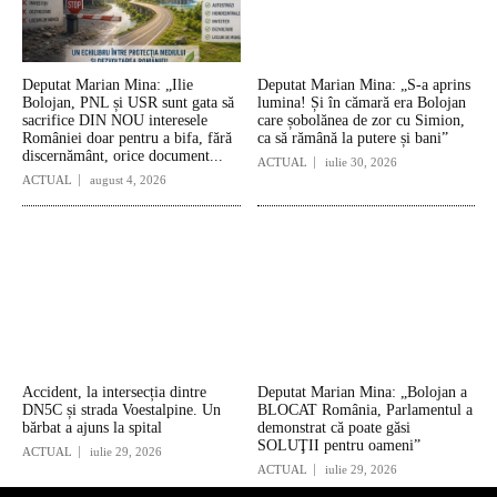
Deputat Marian Mina: „Ilie
Deputat Marian Mina: „S-a aprins
Bolojan, PNL și USR sunt gata să
lumina! Și în cămară era Bolojan
sacrifice DIN NOU interesele
care șobolănea de zor cu Simion,
României doar pentru a bifa, fără
ca să rămână la putere și bani”
discernământ, orice document...
ACTUAL
iulie 30, 2026
ACTUAL
august 4, 2026
Accident, la intersecția dintre
Deputat Marian Mina: „Bolojan a
DN5C și strada Voestalpine. Un
BLOCAT România, Parlamentul a
bărbat a ajuns la spital
demonstrat că poate găsi
SOLUŢII pentru oameni”
ACTUAL
iulie 29, 2026
ACTUAL
iulie 29, 2026