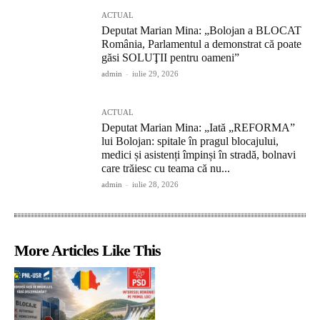
ACTUAL
Deputat Marian Mina: „Bolojan a BLOCAT
România, Parlamentul a demonstrat că poate
găsi SOLUŢII pentru oameni”
admin
-
iulie 29, 2026
ACTUAL
Deputat Marian Mina: „Iată „REFORMA”
lui Bolojan: spitale în pragul blocajului,
medici și asistenți împinși în stradă, bolnavi
care trăiesc cu teama că nu...
admin
-
iulie 28, 2026
More Articles Like This