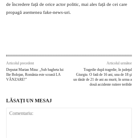
de încredere față de orice actor politic, mai ales față de cei care
propagă asemenea fake-news-uri.
Articolul precedent
Articolul următor
Deputat Marian Mina: „Sub bagheta lui
Tragedie după tragedie, în judeţul
Ilie Bolojan, România este scoasă LA
Giurgiu. O fată de 16 ani, una de 18 şi
VÂNZARE!”
un tânăr de 21 de ani au murit, în urma a
două accidente rutiere teribile
LĂSAȚI UN MESAJ