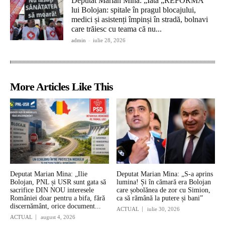
Deputat Marian Mina: „Iată „REFORMA”
lui Bolojan: spitale în pragul blocajului,
medici și asistenți împinși în stradă, bolnavi
care trăiesc cu teama că nu...
admin
-
iulie 28, 2026
More Articles Like This
Deputat Marian Mina: „Ilie
Deputat Marian Mina: „S-a aprins
Bolojan, PNL și USR sunt gata să
lumina! Și în cămară era Bolojan
sacrifice DIN NOU interesele
care șobolănea de zor cu Simion,
României doar pentru a bifa, fără
ca să rămână la putere și bani”
discernământ, orice document...
ACTUAL
iulie 30, 2026
ACTUAL
august 4, 2026