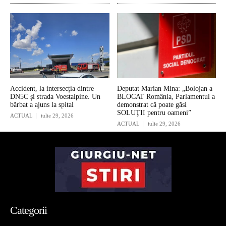
Accident, la intersecția dintre
Deputat Marian Mina: „Bolojan a
DN5C și strada Voestalpine. Un
BLOCAT România, Parlamentul a
bărbat a ajuns la spital
demonstrat că poate găsi
SOLUŢII pentru oameni”
ACTUAL
iulie 29, 2026
ACTUAL
iulie 29, 2026
Categorii