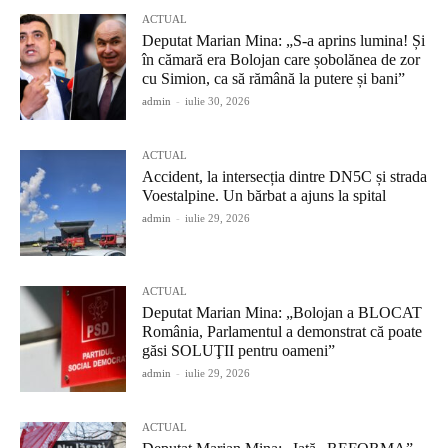
ACTUAL
Deputat Marian Mina: „S-a aprins lumina! Și
în cămară era Bolojan care șobolănea de zor
cu Simion, ca să rămână la putere și bani”
admin
-
iulie 30, 2026
ACTUAL
Accident, la intersecția dintre DN5C și strada
Voestalpine. Un bărbat a ajuns la spital
admin
-
iulie 29, 2026
ACTUAL
Deputat Marian Mina: „Bolojan a BLOCAT
România, Parlamentul a demonstrat că poate
găsi SOLUŢII pentru oameni”
admin
-
iulie 29, 2026
ACTUAL