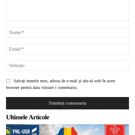
Comentariu:
Nu
Ema
Web
Salvați numele meu, adresa de e-mail și site-ul web în acest
browser pentru data viitoare i comentariu.
Ultimele Articole