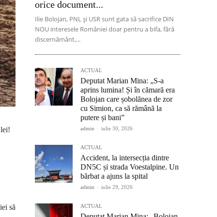
orice document...
Ilie Bolojan, PNL și USR sunt gata să sacrifice DIN
NOU interesele României doar pentru a bifa, fără
discernământ,...
ACTUAL
Deputat Marian Mina: „S-a
aprins lumina! Și în cămară era
Bolojan care șobolănea de zor
cu Simion, ca să rămână la
putere și bani”
admin
-
iulie 30, 2026
lei!
ACTUAL
Accident, la intersecția dintre
DN5C și strada Voestalpine. Un
bărbat a ajuns la spital
admin
-
iulie 29, 2026
ACTUAL
ei să
Deputat Marian Mina: „Bolojan