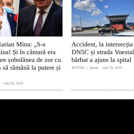
arian Mina: „S-a
Accident, la intersecția
ina! Și în cămară era
DN5C și strada Voesta
re șobolănea de zor cu
bărbat a ajuns la spital
 să rămână la putere și
ACTUAL
admin
-
iulie 29, 2026
-
iulie 30, 2026