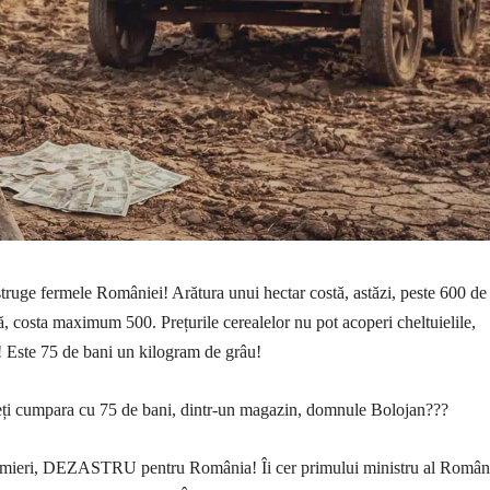
struge fermele României! Arătura unui hectar costă, astăzi, peste 600 de 
ă, costa maximum 500. Prețurile cerealelor nu pot acoperi cheltuielile,
 Este 75 de bani un kilogram de grâu!
eți cumpara cu 75 de bani, dintr-un magazin, domnule Bolojan???
rmieri, DEZASTRU pentru România! Îi cer primului ministru al Români