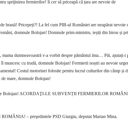
tru sprijinirea fermierilor! Îi cer să priceapă că țara are nevoie de
de hrană! Pricepeți?! La fel cum PIB-ul României are neapărat nevoie 
 români, domnule Bolojan! Domnule prim-ministru, ieșiți din birou și pri
te, mama dumneavoastră v-a vorbit despre pământul ăsta… Păi, ajutați-i 
 și îl muncesc cu trudă, domnule Bolojan! Fermierii noștri au nevoie urge
amental! Costul motorinei folosite pentru lucrul culturilor din câmp și d
at de mare, domnule Bolojan!
omnule Bolojan! ACORDAŢI-LE SUBVENȚII FERMIERILOR ROMÂNI
MÂNIA! – preşedintele PSD Giurgiu, deputat Marian Mina.