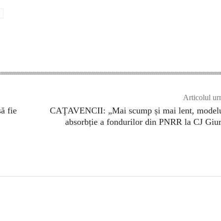
Articolul ur
ă fie
CAŢAVENCII: „Mai scump și mai lent, modelu
absorbție a fondurilor din PNRR la CJ Giu