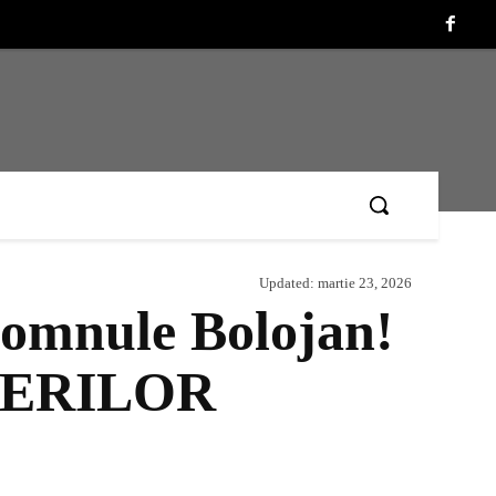
Updated:
martie 23, 2026
domnule Bolojan!
IERILOR