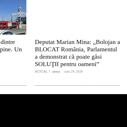
 dintre
Deputat Marian Mina: „Bolojan a
lpine. Un
BLOCAT România, Parlamentul
a demonstrat că poate găsi
SOLUŢII pentru oameni”
ACTUAL
admin
-
iulie 29, 2026