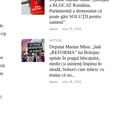
a BLOCAT România,
Parlamentul a demonstrat că
poate găsi SOLUŢII pentru
oameni”
de
admin
-
iulie 29, 2026
viți
ACTUAL
Deputat Marian Mina: „Iată
„REFORMA” lui Bolojan:
pe
spitale în pragul blocajului,
medici și asistenți împinși în
ntă
stradă, bolnavi care trăiesc cu
in
teama că nu...
admin
-
iulie 28, 2026
!