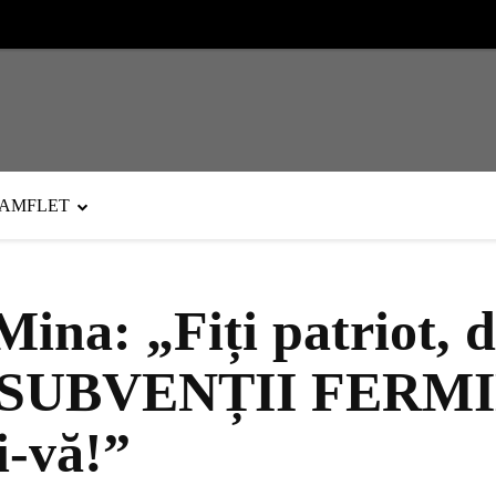
PAMFLET
ina: „Fiți patriot, 
SUBVENȚII FERM
-vă!”