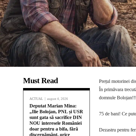
Must Read
Prețul motorinei di
În primăvara trecut
domnule Bolojan!!!
ACTUAL
august 4, 2026
Deputat Marian Mina:
„Ilie Bolojan, PNL și USR
75 de bani! Ce put
sunt gata să sacrifice DIN
NOU interesele României
doar pentru a bifa, fără
Dezastru pentru fe
discernământ, orice