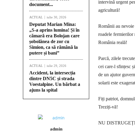
intervină urgent pen
document...
agricultură!
ACTUAL
iulie 30, 2026
Deputat Marian Mina:
Românii au nevoie 
„S-a aprins lumina! Și în
roadele fermierilor
cămară era Bolojan care
șobolănea de zor cu
România reală!
Simion, ca să rămână la
putere și bani”
Parcă, zilele trecu
ACTUAL
iulie 29, 2026
cei care-l sfințesc
Accident, la intersecția
de un ajutor guvern
dintre DN5C și strada
solarii este exager
Voestalpine. Un bărbat a
ajuns la spital
Fiți patriot, d
Treziți-vă!
NU DISTRUGEȚI RO
admin