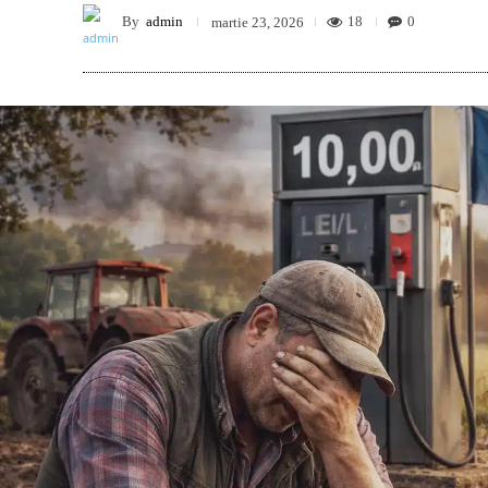
By
admin
18
0
martie 23, 2026