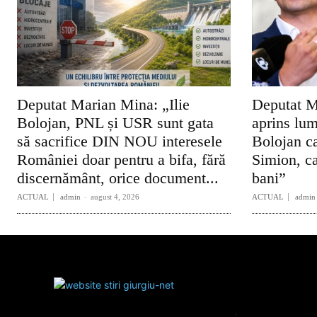
Deputat Marian Mina: „Ilie
Deputat M
Bolojan, PNL și USR sunt gata
aprins lum
să sacrifice DIN NOU interesele
Bolojan ca
României doar pentru a bifa, fără
Simion, ca
discernământ, orice document...
bani”
ACTUAL
admin
-
august 4, 2026
ACTUAL
admin