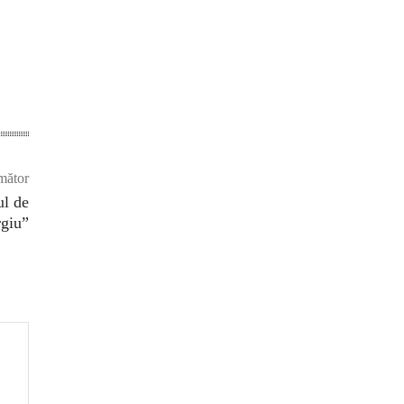
mător
l de
rgiu”