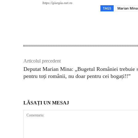
https://giurgiu-net.ro
TAGS
Marian Mina
Acțiune
Articolul precedent
Deputat Marian Mina: „Bugetul României trebuie s
pentru toți românii, nu doar pentru cei bogați!!”
LĂSAȚI UN MESAJ