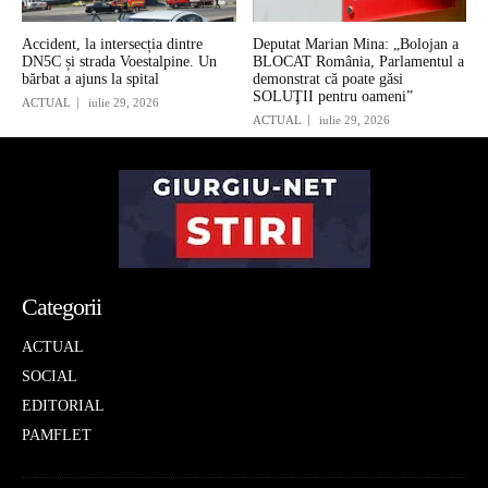
Accident, la intersecția dintre
Deputat Marian Mina: „Bolojan a
DN5C și strada Voestalpine. Un
BLOCAT România, Parlamentul a
bărbat a ajuns la spital
demonstrat că poate găsi
SOLUŢII pentru oameni”
ACTUAL
iulie 29, 2026
ACTUAL
iulie 29, 2026
Categorii
ACTUAL
SOCIAL
EDITORIAL
PAMFLET