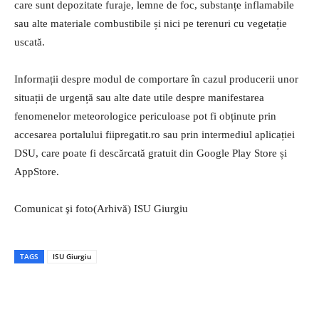
care sunt depozitate furaje, lemne de foc, substanțe inflamabile
sau alte materiale combustibile și nici pe terenuri cu vegetație
uscată.
Informații despre modul de comportare în cazul producerii unor
situații de urgență sau alte date utile despre manifestarea
fenomenelor meteorologice periculoase pot fi obținute prin
accesarea portalului fiipregatit.ro sau prin intermediul aplicației
DSU, care poate fi descărcată gratuit din Google Play Store și
AppStore.
Comunicat şi foto(Arhivă) ISU Giurgiu
TAGS
ISU Giurgiu