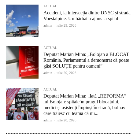
ACTUAL
Accident, la intersecția dintre DN5C și strada
Voestalpine. Un bărbat a ajuns la spital
admin
-
iulie 29, 2026
ACTUAL
Deputat Marian Mina: „Bolojan a BLOCAT
România, Parlamentul a demonstrat că poate
găsi SOLUŢII pentru oameni”
admin
-
iulie 29, 2026
ACTUAL
Deputat Marian Mina: „Iată „REFORMA”
lui Bolojan: spitale în pragul blocajului,
medici și asistenți împinși în stradă, bolnavi
care trăiesc cu teama că nu...
admin
-
iulie 28, 2026