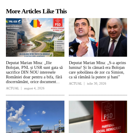
More Articles Like This
Deputat Marian Mina: „Ilie
Deputat Marian Mina: „S-a aprins
Bolojan, PNL și USR sunt gata să
lumina! Și în cămară era Bolojan
sacrifice DIN NOU interesele
care șobolănea de zor cu Simion,
României doar pentru a bifa, fără
ca să rămână la putere și bani”
discernământ, orice document...
ACTUAL
iulie 30, 2026
ACTUAL
august 4, 2026