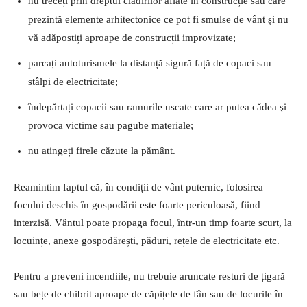
nu treceți prin dreptul clădirilor aflate în construcție sau care
prezintă elemente arhitectonice ce pot fi smulse de vânt și nu
vă adăpostiți aproape de construcții improvizate;
parcați autoturismele la distanță sigură față de copaci sau
stâlpi de electricitate;
îndepărtați copacii sau ramurile uscate care ar putea cădea şi
provoca victime sau pagube materiale;
nu atingeți firele căzute la pământ.
Reamintim faptul că, în condiții de vânt puternic, folosirea
focului deschis în gospodării este foarte periculoasă, fiind
interzisă. Vântul poate propaga focul, într-un timp foarte scurt, la
locuințe, anexe gospodărești, păduri, rețele de electricitate etc.
Pentru a preveni incendiile, nu trebuie aruncate resturi de țigară
sau bețe de chibrit aproape de căpițele de fân sau de locurile în