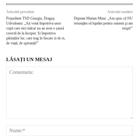
Articolul precedent
Articolul următor
Preşedinte TSD Giurgiu, Dragoş
Deputat Marian Mina: „Am spus că NU
Udvuleanu: „Ați votat împotriva unor
renunţăm să luptăm pentru oameni şi am
copii care nici măcar nu au avut o șansă
reuşit!”
corectă de la început. Și împotriva
părinților lor, care trag în fiecare zi de ei,
de viață, de speranță!”
LĂSAȚI UN MESAJ
Comentariu:
Nu