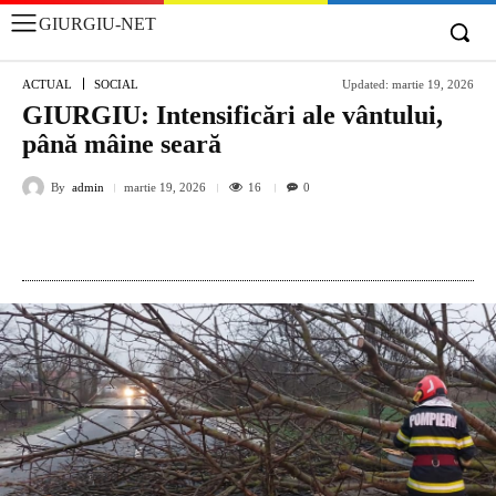
GIURGIU-NET
ACTUAL
SOCIAL
Updated:
martie 19, 2026
GIURGIU: Intensificări ale vântului,
până mâine seară
By
admin
16
martie 19, 2026
0