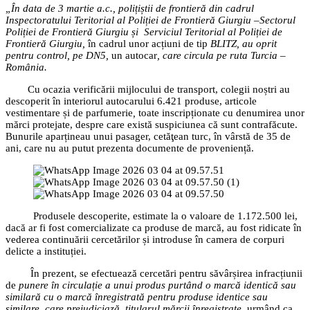
„În data de 3 martie a.c., polițiștii de frontieră din cadrul
Inspectoratului Teritorial al Poliției de Frontieră Giurgiu –Sectorul
Poliției de Frontieră Giurgiu și Serviciul Teritorial al Poliției de
Frontieră Giurgiu,
în cadrul unor acțiuni de tip
BLITZ,
au oprit
pentru control, pe DN5,
un autocar
, care circula pe ruta Turcia –
România.
Cu ocazia verificării mijlocului de transport, colegii noștri au
descoperit în interiorul autocarului 6.421 produse, articole
vestimentare și de parfumerie
,
toate inscripționate cu denumirea unor
mărci protejate, despre care există suspiciunea că sunt contrafăcute.
Bunurile aparțineau unui pasager, cetăţean turc, în vârstă de 35 de
ani, care nu au putut prezenta documente de proveniență.
Produsele descoperite, estimate la o valoare de 1.172.500 lei,
dacă ar fi fost comercializate ca produse de marcă, au fost ridicate în
vederea continuării cercetărilor și introduse în camera de corpuri
delicte a instituției.
În prezent, se efectuează cercetări pentru săvârșirea infracțiunii
de
punere în circulație a unui produs purtând o marcă identică sau
similară cu o marcă înregistrată pentru produse identice sau
similare, care prejudiciază titularul mărcii înregistrate
, urmând ca,