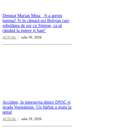
Deputat Marian Mina: „S-a aprins
lumina! Și în cămară era Bolojan care
șobolănea de zor cu Simion, ca să
rămână la putere și bani”
ACTUAL
iulie 30, 2026
Accident, la intersecția dintre DN5C și
strada Voestalpine. Un bărbat a ajuns la
spital
ACTUAL
iulie 29, 2026