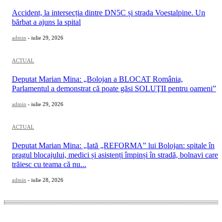
Accident, la intersecția dintre DN5C și strada Voestalpine. Un
bărbat a ajuns la spital
admin
-
iulie 29, 2026
ACTUAL
Deputat Marian Mina: „Bolojan a BLOCAT România,
Parlamentul a demonstrat că poate găsi SOLUŢII pentru oameni”
admin
-
iulie 29, 2026
ACTUAL
Deputat Marian Mina: „Iată „REFORMA” lui Bolojan: spitale în
pragul blocajului, medici și asistenți împinși în stradă, bolnavi care
trăiesc cu teama că nu...
admin
-
iulie 28, 2026