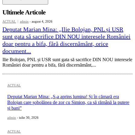
Ultimele Articole
ACTUAL
admin
-
august 4, 2026
Deputat Marian Mina: „Ilie Bolojan, PNL și USR
sunt gata să sacrifice DIN NOU interesele României
doar pentru a bifa, fără discernământ, orice
document...
Ilie Bolojan, PNL și USR sunt gata să sacrifice DIN NOU interesele
României doar pentru a bifa, fără discernământ,...
ACTUAL
Deputat Marian Mina: „S-a aprins lumina! Și în cămară era
Bolojan care șobolănea de zor cu Simion, ca să rămână la putere
și bani”
admin
-
iulie 30, 2026
ACTUAL