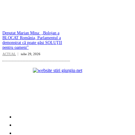
Deputat Marian Mina: „Bolojan a
BLOCAT România, Parlamentul a
demonstrat că poate găsi SOLUŢII
pentru oameni”
ACTUAL
iulie 29, 2026
Categorii
ACTUAL
SOCIAL
EDITORIAL