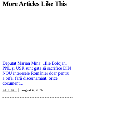
More Articles Like This
Deputat Marian Mina: „Ilie Bolojan,
PNL și USR sunt gata să sacrifice DIN
NOU interesele României doar pentru
a bifa, fără discernământ, orice
document...
ACTUAL
august 4, 2026