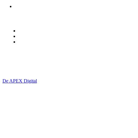
PAMFLET
Urmariti-ne
Termeni și Condiții
contact@giurgiu-net.ro
Politică cookie-uri (UE)
S.C. VISIONMASTER PRESS S.R.L. CUI: 49536487
De APEX Digital