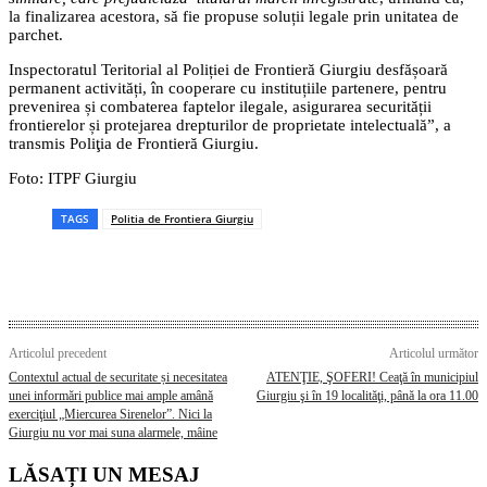
la finalizarea acestora, să fie propuse soluții legale prin unitatea de
parchet.
Inspectoratul Teritorial al Poliției de Frontieră Giurgiu desfășoară
permanent activități, în cooperare cu instituțiile partenere, pentru
prevenirea și combaterea faptelor ilegale, asigurarea securității
frontierelor și protejarea drepturilor de proprietate intelectuală”, a
transmis Poliţia de Frontieră Giurgiu.
Foto: ITPF Giurgiu
TAGS
Politia de Frontiera Giurgiu
Articolul precedent
Articolul următor
Contextul actual de securitate și necesitatea
ATENŢIE, ŞOFERI! Ceaţă în municipiul
unei informări publice mai ample amână
Giurgiu şi în 19 localităţi, până la ora 11.00
exerciţiul „Miercurea Sirenelor”. Nici la
Giurgiu nu vor mai suna alarmele, mâine
LĂSAȚI UN MESAJ