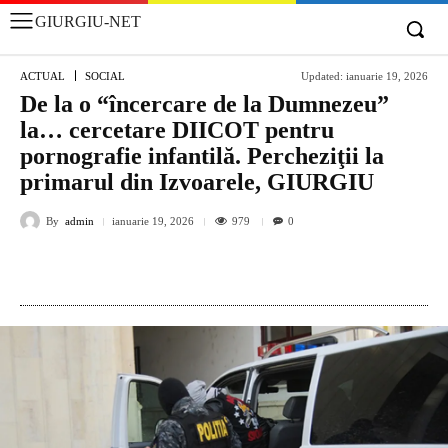
GIURGIU-NET
ACTUAL
SOCIAL
Updated:
ianuarie 19, 2026
De la o “încercare de la Dumnezeu”
la… cercetare DIICOT pentru
pornografie infantilă. Percheziţii la
primarul din Izvoarele, GIURGIU
By
admin
979
ianuarie 19, 2026
0