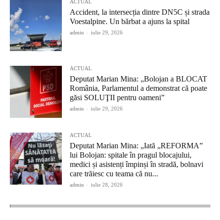
ACTUAL
Accident, la intersecția dintre DN5C și strada
Voestalpine. Un bărbat a ajuns la spital
admin
-
iulie 29, 2026
ACTUAL
Deputat Marian Mina: „Bolojan a BLOCAT
România, Parlamentul a demonstrat că poate
găsi SOLUŢII pentru oameni”
admin
-
iulie 29, 2026
ACTUAL
Deputat Marian Mina: „Iată „REFORMA”
lui Bolojan: spitale în pragul blocajului,
medici și asistenți împinși în stradă, bolnavi
care trăiesc cu teama că nu...
admin
-
iulie 28, 2026