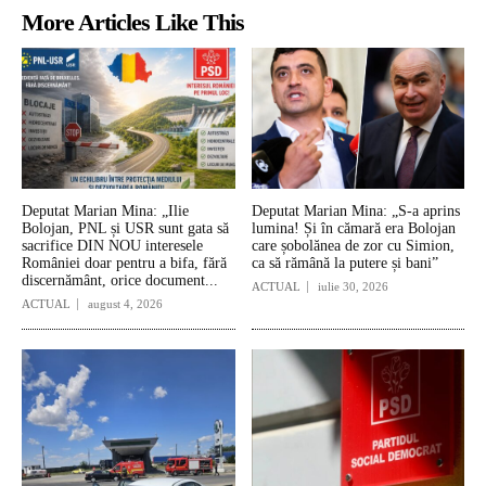
More Articles Like This
Deputat Marian Mina: „Ilie
Deputat Marian Mina: „S-a aprins
Bolojan, PNL și USR sunt gata să
lumina! Și în cămară era Bolojan
sacrifice DIN NOU interesele
care șobolănea de zor cu Simion,
României doar pentru a bifa, fără
ca să rămână la putere și bani”
discernământ, orice document...
ACTUAL
iulie 30, 2026
ACTUAL
august 4, 2026