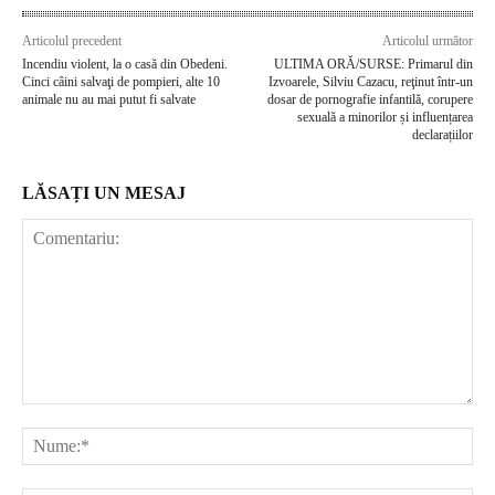
Articolul precedent
Articolul următor
Incendiu violent, la o casă din Obedeni.
ULTIMA ORĂ/SURSE: Primarul din
Cinci câini salvaţi de pompieri, alte 10
Izvoarele, Silviu Cazacu, reţinut într-un
animale nu au mai putut fi salvate
dosar de pornografie infantilă, corupere
sexuală a minorilor și influențarea
declarațiilor
LĂSAȚI UN MESAJ
Comentariu:
Nu