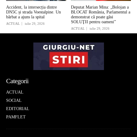
Accident, la intersecția dintre
Deputat Marian Mina: „Bolojan a
DN5C și strada Voestalpine. Un
BLOCAT România, Parlamentul a
bărbat a ajuns la spital
demonstrat că poate găsi
SOLUŢII pentru oameni”
ACTUAL
iulie 29, 2026
ACTUAL
iulie 29, 2026
Categorii
ACTUAL
SOCIAL
EDITORIAL
PAMFLET