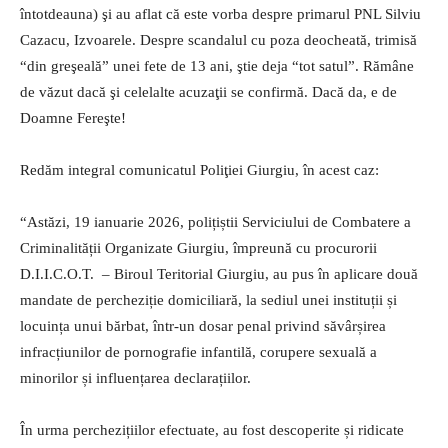
întotdeauna) şi au aflat că este vorba despre primarul PNL Silviu
Cazacu, Izvoarele. Despre scandalul cu poza deocheată, trimisă
“din greşeală” unei fete de 13 ani, ştie deja “tot satul”. Rămâne
de văzut dacă şi celelalte acuzaţii se confirmă. Dacă da, e de
Doamne Fereşte!
Redăm integral comunicatul Poliţiei Giurgiu, în acest caz:
“Astăzi, 19 ianuarie 2026, polițiștii Serviciului de Combatere a
Criminalității Organizate Giurgiu, împreună cu procurorii
D.I.I.C.O.T. – Biroul Teritorial Giurgiu, au pus în aplicare două
mandate de percheziție domiciliară, la sediul unei instituții și
locuința unui bărbat, într-un dosar penal privind săvârșirea
infracțiunilor de pornografie infantilă, corupere sexuală a
minorilor și influențarea declarațiilor.
În urma perchezițiilor efectuate, au fost descoperite și ridicate