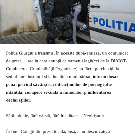
Poliţia Giurgiu a transmis, în această după-amiază, un comunicat
de presă… sec în care anunţă că oamenii legii(cei de la DIICOT-
Combaterea Criminalităţii Organizate) au făcut percheziţii la
sediul unei instituții și la locuința unui bărbat,
într-un dosar
penal privind săvârșirea infracțiunilor de pornografie
infantilă, corupere sexuală a minorilor și influențarea
declarațiilor.
Fără iniţiale, fără vârstă, fără localitate… Neobişnuit.
În fine. Colegii din presa locală, însă, s-au descurcat(ca