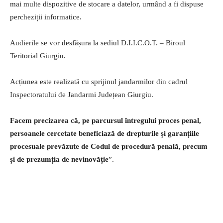
mai multe dispozitive de stocare a datelor, urmând a fi dispuse
percheziții informatice.
Audierile se vor desfășura la sediul D.I.I.C.O.T. – Biroul
Teritorial Giurgiu.
Acțiunea este realizată cu sprijinul jandarmilor din cadrul
Inspectoratului de Jandarmi Județean Giurgiu.
Facem precizarea că, pe parcursul întregului proces penal,
persoanele cercetate beneficiază de drepturile și garanțiile
procesuale prevăzute de Codul de procedură penală, precum
și de prezumția de nevinovăție
”.