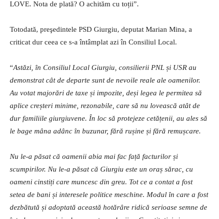
LOVE. Nota de plată? O achităm cu toții”.
Totodată, preşedintele PSD Giurgiu, deputat Marian Mina, a
criticat dur ceea ce s-a întâmplat azi în Consiliul Local.
“
Astăzi, în Consiliul Local Giurgiu, consilierii PNL și USR au
demonstrat cât de departe sunt de nevoile reale ale oamenilor.
Au votat majorări de taxe și impozite, deși legea le permitea să
aplice creșteri minime, rezonabile, care să nu lovească atât de
dur familiile giurgiuvene. În loc să protejeze cetățenii, au ales să
le bage mâna adânc în buzunar, fără rușine și fără remușcare.
Nu le-a păsat că oamenii abia mai fac față facturilor și
scumpirilor. Nu le-a păsat că Giurgiu este un oraș sărac, cu
oameni cinstiți care muncesc din greu. Tot ce a contat a fost
setea de bani și interesele politice meschine. Modul în care a fost
dezbătută și adoptată această hotărâre ridică serioase semne de