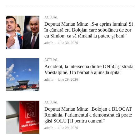
ACTUAL
Deputat Marian Mina: „S-a aprins lumina! Și
în cămară era Bolojan care șobolănea de zor
cu Simion, ca să rămână la putere și bani”
admin
-
iulie 30, 2026
ACTUAL
Accident, la intersecția dintre DN5C și strada
Voestalpine. Un bărbat a ajuns la spital
admin
-
iulie 29, 2026
ACTUAL
Deputat Marian Mina: „Bolojan a BLOCAT
România, Parlamentul a demonstrat că poate
găsi SOLUŢII pentru oameni”
admin
-
iulie 29, 2026