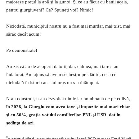
majoreze preţul la apă şi la gunoi. Şi ce au făcut cu banii aceia,
pentru giurgiuveni? Ce? Spuneţi voi? Nimic!
Niciodată, municipiul nostru nu a fost mai murdar, mai trist, mai
sărac decât acum!
Pe demonstrate!
Au zis că au de acoperit datorii, dar, culmea, mai tare s-au
îndatorat. Am ajuns să avem sechestru pe clădiri, ceea ce
niciodată în istoria acestui oraş nu s-a întâmplat.
N-au construit, n-au dezvoltat nimic iar bomboana de pe colivă,
în 2026, la Giurgiu vom avea taxe şi impozite mai mari chiar
şi cu 50%, graţie votului consilierilor PNL şi USR, dat în
şedinţa de azi.
În primul rând, potrivit consilierului local PSD avocat Emil Vucă,