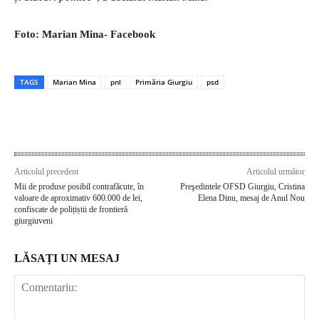
Foto: Marian Mina- Facebook
TAGS
Marian Mina
pnl
Primăria Giurgiu
psd
Articolul precedent
Articolul următor
Mii de produse posibil contrafăcute, în
Preşedintele OFSD Giurgiu, Cristina
valoare de aproximativ 600.000 de lei,
Elena Dinu, mesaj de Anul Nou
confiscate de polițiștii de frontieră
giurgiuveni
LĂSAȚI UN MESAJ