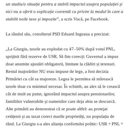
un studiu/o situație pentru a stabili impactul asupra populației și
nici nu a oferit o explicație coerentă cu privire la modul în care a
stabilit noile taxe și impozite
”, a scris Vucă, pe Facebook.
La rândul său, consilierul PSD Eduard Ingeaua a precizat:
„La Giurgiu, taxele au explodat cu 47–50% după votul PNL,
sprijinit fără rezerve de USR. Să fim corecți: Guvernul a impus
doar anumite ajustări obligatorii, limitate la clădiri și terenuri.
Restul majorărilor NU erau impuse de lege, a fost decizia
Primăriei cu cât sa majoreze. Legea le permitea să mărească
taxele doar cu minimul necesar. În schimb, au ales să le crească
cât de mult au putut, ignorând impactul asupra pensionarilor,
familiilor vulnerabile și oamenilor care deja abia se descurcă.
Alte primării au demonstrat că se poate altfel: au protejat
cetățenii și au taxat corect marile proprietăți, nu populația de
rând. La Giurgiu s-a ales alianța confortului politic: USR + PNL =