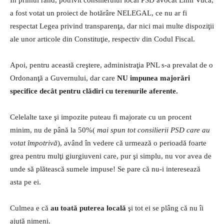
a fost votat un proiect de hotărâre NELEGAL, ce nu ar fi
respectat Legea privind transparenţa, dar nici mai multe dispoziţii
ale unor articole din Constituţie, respectiv din Codul Fiscal.
Apoi, pentru această creştere, administraţia PNL s-a prevalat de o
Ordonanţă a Guvernului, dar care
NU impunea majorări
specifice decât pentru clădiri cu terenurile aferente.
Celelalte taxe şi impozite puteau fi majorate cu un procent
minim, nu de până la 50%(
mai spun tot consilierii PSD care au
votat împotrivă
), având în vedere că urmează o perioadă foarte
grea pentru mulţi giurgiuveni care, pur şi simplu, nu vor avea de
unde să plătească sumele impuse! Se pare că nu-i interesează
asta pe ei.
Culmea e că
au toată puterea locală
şi tot ei se plâng că nu îi
ajută nimeni.