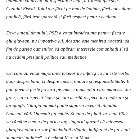
întrebare cu privire la respectarea legii, a Constituției și a
Codului Fiscal. Totul s-a făcut pe repede înainte, fără consultare
publică, fără transparență și fără respect pentru cetățeni.
De-a lungul timpului, PSD a votat întotdeauna pentru fiecare
giurgiuvean, nu împotriva lui. Aceasta este menirea noastră: să
fim de partea oamenilor, să apărăm interesele comunității și să
nu cedăm presiunii politice sau mediatice.
Cei care au votat majorarea taxelor nu înțeleg că nu este vorba
doar despre bani, ci despre cinste, onoare și responsabilitate. Ei
pun povară peste povară pe umerii oamenilor care muncesc din
greu, care respectă legea și care merită respect, nu nepăsare și
aroganță. Giurgiu nu mai poate suporta această atitudine.
Oamenii văd. Oamenii țin minte. Și nota de plată va veni. PSD
va rămâne mereu de partea lor, singurul garant că interesele
giurgiuvenilor nu vor fi niciodată trădate, indiferent de presiuni
și atacuri politice
”, a declarat Marian Mina.