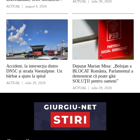
ACTUAL
iulie 30, 2026
ACTUAL
august 4, 2026
Accident, la intersecția dintre
Deputat Marian Mina: „Bolojan a
DN5C și strada Voestalpine. Un
BLOCAT România, Parlamentul a
bărbat a ajuns la spital
demonstrat că poate găsi
SOLUŢII pentru oameni”
ACTUAL
iulie 29, 2026
ACTUAL
iulie 29, 2026