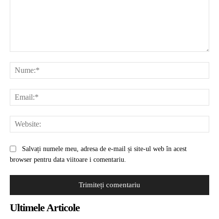
Comentariu:
Nu
Ema
Web
Salvați numele meu, adresa de e-mail și site-ul web în acest
browser pentru data viitoare i comentariu.
Ultimele Articole