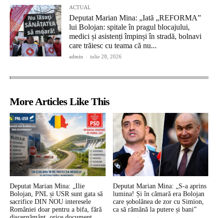
ACTUAL
Deputat Marian Mina: „Iată „REFORMA”
lui Bolojan: spitale în pragul blocajului,
medici și asistenți împinși în stradă, bolnavi
care trăiesc cu teama că nu...
admin
-
iulie 28, 2026
More Articles Like This
Deputat Marian Mina: „Ilie
Deputat Marian Mina: „S-a aprins
Bolojan, PNL și USR sunt gata să
lumina! Și în cămară era Bolojan
sacrifice DIN NOU interesele
care șobolănea de zor cu Simion,
României doar pentru a bifa, fără
ca să rămână la putere și bani”
discernământ, orice document...