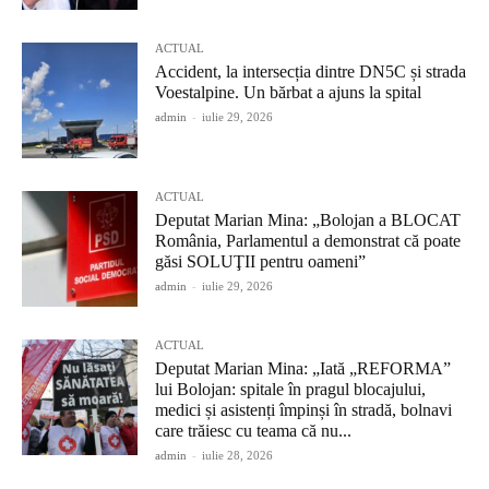
ACTUAL
Accident, la intersecția dintre DN5C și strada
Voestalpine. Un bărbat a ajuns la spital
admin
-
iulie 29, 2026
ACTUAL
Deputat Marian Mina: „Bolojan a BLOCAT
România, Parlamentul a demonstrat că poate
găsi SOLUŢII pentru oameni”
admin
-
iulie 29, 2026
ACTUAL
Deputat Marian Mina: „Iată „REFORMA”
lui Bolojan: spitale în pragul blocajului,
medici și asistenți împinși în stradă, bolnavi
care trăiesc cu teama că nu...
admin
-
iulie 28, 2026