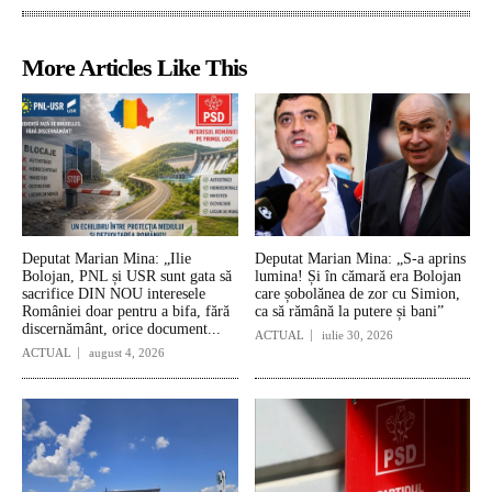
More Articles Like This
Deputat Marian Mina: „Ilie
Deputat Marian Mina: „S-a aprins
Bolojan, PNL și USR sunt gata să
lumina! Și în cămară era Bolojan
sacrifice DIN NOU interesele
care șobolănea de zor cu Simion,
României doar pentru a bifa, fără
ca să rămână la putere și bani”
discernământ, orice document...
ACTUAL
iulie 30, 2026
ACTUAL
august 4, 2026