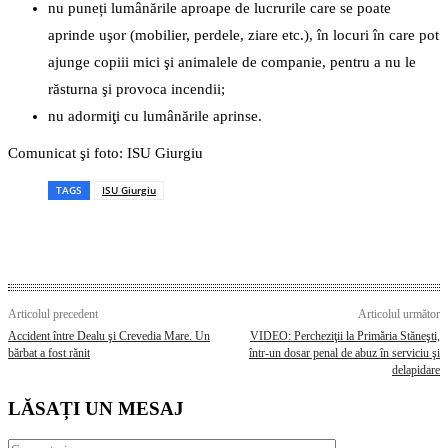
nu puneți lumânările aproape de lucrurile care se poate
aprinde uşor (mobilier, perdele, ziare etc.), în locuri în care pot
ajunge copiii mici şi animalele de companie, pentru a nu le
răsturna şi provoca incendii;
nu adormiţi cu lumânările aprinse.
Comunicat şi foto: ISU Giurgiu
TAGS
ISU Giurgiu
Articolul precedent
Articolul următor
Accident între Dealu şi Crevedia Mare. Un
VIDEO: Percheziţii la Primăria Stăneşti,
bărbat a fost rănit
într-un dosar penal de abuz în serviciu şi
delapidare
LĂSAȚI UN MESAJ
Comentariu: