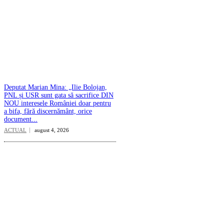
Deputat Marian Mina: „Ilie Bolojan,
PNL și USR sunt gata să sacrifice DIN
NOU interesele României doar pentru
a bifa, fără discernământ, orice
document...
ACTUAL
august 4, 2026