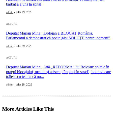
bărbat a ajuns la spital
admin
-
iulie 29, 2026
ACTUAL
Deputat Marian Mina: „Bolojan a BLOCAT România,
Parlamentul a demonstrat că poate găsi SOLUŢII pentru oameni”
admin
-
iulie 29, 2026
ACTUAL
Deputat Marian Mina: „Iată „REFORMA” lui Bolojan: spitale în
pragul blocajului, medici și asistenți împinși în stradă, bolnavi care
trăiesc cu teama că nu...
admin
-
iulie 28, 2026
More Articles Like This