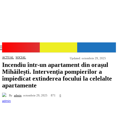
GIURGIU-NET
ACTUAL
SOCIAL
Updated:
octombrie 29, 2025
Incendiu într-un apartament din oraşul
Mihăilești. Intervenţia pompierilor a
împiedicat extinderea focului la celelalte
apartamente
By
admin
871
octombrie 29, 2025
0