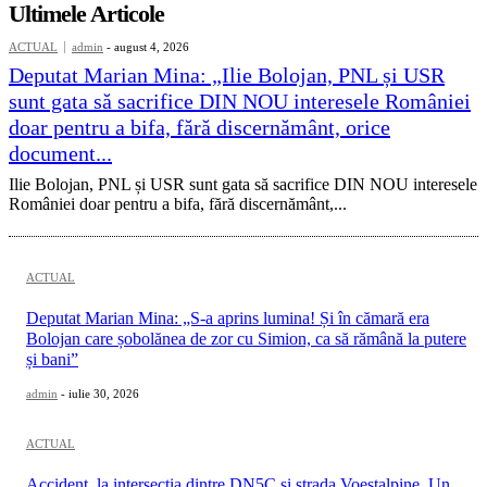
Ultimele Articole
ACTUAL
admin
-
august 4, 2026
Deputat Marian Mina: „Ilie Bolojan, PNL și USR
sunt gata să sacrifice DIN NOU interesele României
doar pentru a bifa, fără discernământ, orice
document...
Ilie Bolojan, PNL și USR sunt gata să sacrifice DIN NOU interesele
României doar pentru a bifa, fără discernământ,...
ACTUAL
Deputat Marian Mina: „S-a aprins lumina! Și în cămară era
Bolojan care șobolănea de zor cu Simion, ca să rămână la putere
și bani”
admin
-
iulie 30, 2026
ACTUAL
Accident, la intersecția dintre DN5C și strada Voestalpine. Un