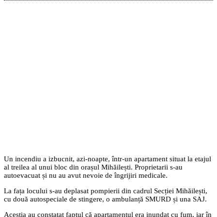
Un incendiu a izbucnit, azi-noapte, într-un apartament situat la etajul
al treilea al unui bloc din orașul Mihăilești. Proprietarii s-au
autoevacuat și nu au avut nevoie de îngrijiri medicale.
La fața locului s-au deplasat pompierii din cadrul Secției Mihăilești,
cu două autospeciale de stingere, o ambulanță SMURD și una SAJ.
Aceștia au constatat faptul că apartamentul era inundat cu fum, iar în