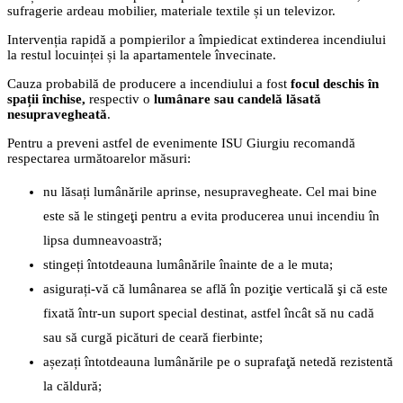
sufragerie ardeau mobilier, materiale textile și un televizor.
Intervenția rapidă a pompierilor a împiedicat extinderea incendiului
la restul locuinței și la apartamentele învecinate.
Cauza probabilă de producere a incendiului a fost
focul deschis în
spații închise
,
respectiv o
lumânare sau candelă lăsată
nesupravegheată
.
Pentru a preveni astfel de evenimente ISU Giurgiu recomandă
respectarea următoarelor măsuri:
nu lăsați lumânările aprinse, nesupravegheate. Cel mai bine
este să le stingeţi pentru a evita producerea unui incendiu în
lipsa dumneavoastră;
stingeți întotdeauna lumânările înainte de a le muta;
asigurați-vă că lumânarea se află în poziţie verticală şi că este
fixată într-un suport special destinat, astfel încât să nu cadă
sau să curgă picături de ceară fierbinte;
așezați întotdeauna lumânările pe o suprafaţă netedă rezistentă
la căldură;