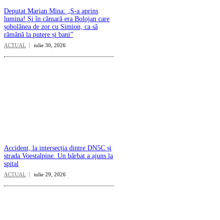
Deputat Marian Mina: „S-a aprins
lumina! Și în cămară era Bolojan care
șobolănea de zor cu Simion, ca să
rămână la putere și bani”
ACTUAL
iulie 30, 2026
Accident, la intersecția dintre DN5C și
strada Voestalpine. Un bărbat a ajuns la
spital
ACTUAL
iulie 29, 2026