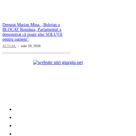
Deputat Marian Mina: „Bolojan a
BLOCAT România, Parlamentul a
demonstrat că poate găsi SOLUŢII
pentru oameni”
ACTUAL
iulie 29, 2026
Categorii
ACTUAL
SOCIAL
EDITORIAL
PAMFLET