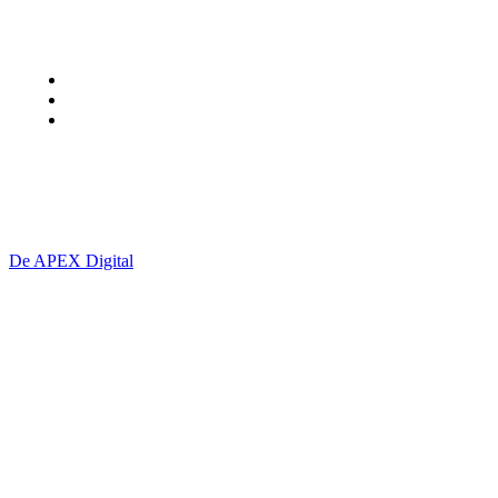
Urmariti-ne
Termeni și Condiții
contact@giurgiu-net.ro
Politică cookie-uri (UE)
S.C. VISIONMASTER PRESS S.R.L. CUI: 49536487
De APEX Digital