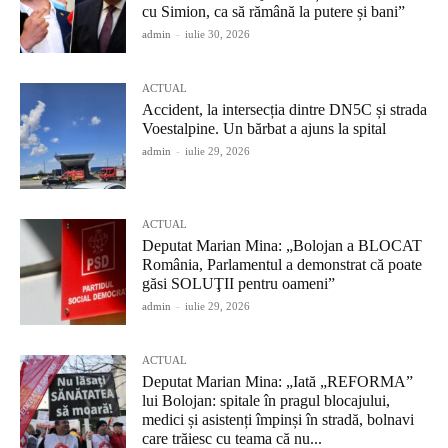
cu Simion, ca să rămână la putere și bani”
admin
-
iulie 30, 2026
ACTUAL
Accident, la intersecția dintre DN5C și strada
Voestalpine. Un bărbat a ajuns la spital
admin
-
iulie 29, 2026
ACTUAL
Deputat Marian Mina: „Bolojan a BLOCAT
România, Parlamentul a demonstrat că poate
găsi SOLUŢII pentru oameni”
admin
-
iulie 29, 2026
ACTUAL
Deputat Marian Mina: „Iată „REFORMA”
lui Bolojan: spitale în pragul blocajului,
medici și asistenți împinși în stradă, bolnavi
care trăiesc cu teama că nu...