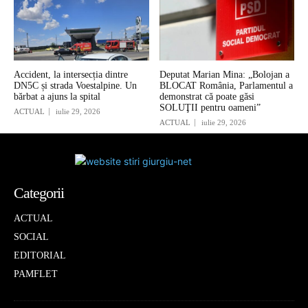
Accident, la intersecția dintre
Deputat Marian Mina: „Bolojan a
DN5C și strada Voestalpine. Un
BLOCAT România, Parlamentul a
bărbat a ajuns la spital
demonstrat că poate găsi
SOLUŢII pentru oameni”
ACTUAL
iulie 29, 2026
ACTUAL
iulie 29, 2026
Categorii
ACTUAL
SOCIAL
EDITORIAL
PAMFLET