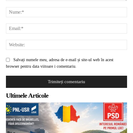
Comentariu:
Nu
Ema
Web
Salvați numele meu, adresa de e-mail și site-ul web în acest
browser pentru data viitoare i comentariu.
Ultimele Articole