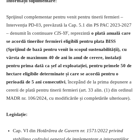
Informații suplimentare:
Sprijinul complementar pentru venit pentru tinerii fermieri –
Intervenția PD-03, prevăzută la Cap. 5.1 din PS PAC 2023-2027
– denumit în continuare
CIS-YF
, reprezintă
o plată anuală care
se acordă tinerilor fermieri eligibili pentru plata BISS
(Sprijinul de bază pentru venit în scopul sustenabilității), cu
vârsta de maximum 40 de ani în anul de cerere, instalați
pentru prima dată ca șef al exploatației, pentru primele 50 de
hectare eligibile determinate și care se acordă pentru o
perioadă de 5 ani consecutivi
, începând de la prima depunere a
cererii de plată pentru tinerii fermieri (art. 33 alin. (1) din ordinul
MADR nr. 106/2024, cu modificările și completările ulterioare).
Legislație:
Cap. VI din
Hotărârea de Guvern nr. 1571/2022
privind
stabilirea cadrului general de implementare a intervenţiilor