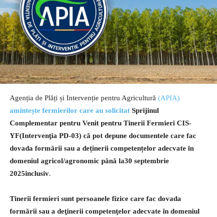
Agenția de Plăți și Intervenție pentru Agricultură
(APIA)
amintește fermierilor
care au solicitat
Sprijinul
Complementar pentru Venit pentru Tinerii Fermieri CIS-
YF(
Intervenţia PD-03)
că
pot depune
documentele care fac
dovada formării sau a deținerii competențelor adecvate în
domeniul agricol/agronomic
până la
30 septembrie
2025inclusiv
.
Tinerii fermieri
sunt persoanele fizice care fac dovada
formării sau a deţinerii competenţelor adecvate în domeniul