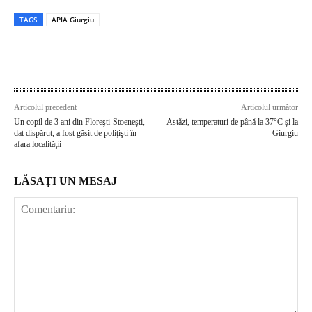
TAGS
APIA Giurgiu
Articolul precedent
Articolul următor
Un copil de 3 ani din Floreşti-Stoeneşti,
Astăzi, temperaturi de până la 37°C şi la
dat dispărut, a fost găsit de poliţişti în
Giurgiu
afara localităţii
LĂSAȚI UN MESAJ