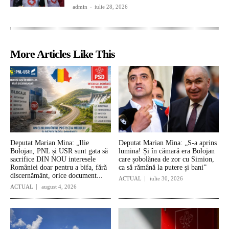
admin
-
iulie 28, 2026
More Articles Like This
Deputat Marian Mina: „Ilie
Deputat Marian Mina: „S-a aprins
Bolojan, PNL și USR sunt gata să
lumina! Și în cămară era Bolojan
sacrifice DIN NOU interesele
care șobolănea de zor cu Simion,
României doar pentru a bifa, fără
ca să rămână la putere și bani”
discernământ, orice document...
ACTUAL
iulie 30, 2026
ACTUAL
august 4, 2026