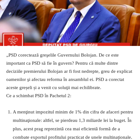
„PSD corectează greşelile Guvernului Bolojan. De ce este
important ca PSD să fie în guvern? Pentru că multe dintre
deciziile premierului Bolojan ar fi fost nedrepte, greu de explicat
oamenilor şi afectau reforma în ansamblul ei. PSD a corectat
aceste greșeli și a venit cu soluţii mai echilibrate.
Ce a schimbat PSD în Pachetul 2:
A menţinut impozitul minim de 1% din cifra de afaceri pentru
multinaţionale: altfel, se pierdeau 1,3 miliarde lei la buget. În
plus, acest prag reprezintă cea mai eficientă formă de a
combate exportul profitului practicat de unele multinaționale.