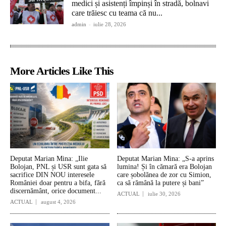
medici și asistenți împinși în stradă, bolnavi
care trăiesc cu teama că nu...
admin
-
iulie 28, 2026
More Articles Like This
Deputat Marian Mina: „Ilie
Deputat Marian Mina: „S-a aprins
Bolojan, PNL și USR sunt gata să
lumina! Și în cămară era Bolojan
sacrifice DIN NOU interesele
care șobolănea de zor cu Simion,
României doar pentru a bifa, fără
ca să rămână la putere și bani”
discernământ, orice document...
ACTUAL
iulie 30, 2026
ACTUAL
august 4, 2026