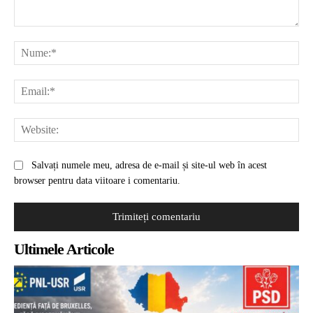
Comentariu:
Nu
Ema
Web
Salvați numele meu, adresa de e-mail și site-ul web în acest
browser pentru data viitoare i comentariu.
Ultimele Articole