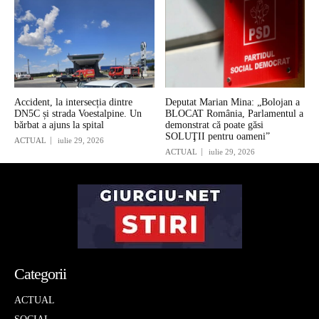
Accident, la intersecția dintre
Deputat Marian Mina: „Bolojan a
DN5C și strada Voestalpine. Un
BLOCAT România, Parlamentul a
bărbat a ajuns la spital
demonstrat că poate găsi
SOLUŢII pentru oameni”
ACTUAL
iulie 29, 2026
ACTUAL
iulie 29, 2026
Categorii
ACTUAL