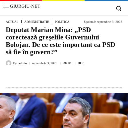
GIURGIU-NET
ACTUAL
ADMINISTRATIE
POLITICA
Updated:
septembrie 3, 2025
Deputat Marian Mina: „PSD
corectează greşelile Guvernului
Bolojan. De ce este important ca PSD
să fie în guvern?”
By
admin
81
septembrie 3, 2025
0