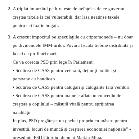
A triplat impozitul pe lux- este de neînțeles de ce guvernul
creștea taxele la cei vulnerabili, dar lăsa neatinse taxele
pentru cei foarte bogați.
A crescut impozitul pe speculațiile cu criptomonede – nu doar
pe dividendele IMM-urilor. Povara fiscală trebuie distribuită și
la cei cu profituri mari.
Ce va corecta PSD prin lege în Parlament:
▪️ Scutirea de CASS pentru veterani, deținuți politici și
persoane cu handicap.
▪️ Scutirea de CASS pentru călugări și călugărițe fără venituri.
▪️ Scutirea de CASS pentru mamele aflate în concediu de
creștere a copilului – măsură vitală pentru sprijinirea
natalității.
În plus, PSD pregătește un pachet propriu cu măsuri pentru
investiții, locuri de muncă și creșterea economiei naționale” -
preşedinte PSD Giurgiu, deputat Marian Mina.