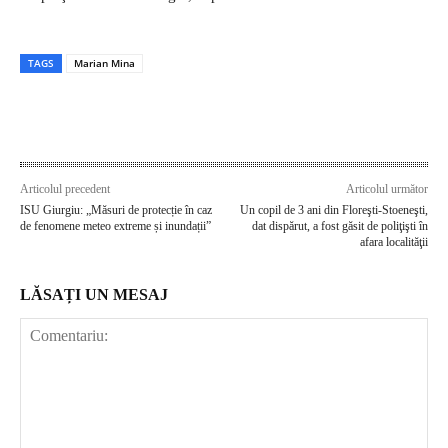
TAGS
Marian Mina
Articolul precedent
Articolul următor
ISU Giurgiu: „Măsuri de protecție în caz
Un copil de 3 ani din Floreşti-Stoeneşti,
de fenomene meteo extreme și inundații”
dat dispărut, a fost găsit de poliţişti în
afara localităţii
LĂSAȚI UN MESAJ