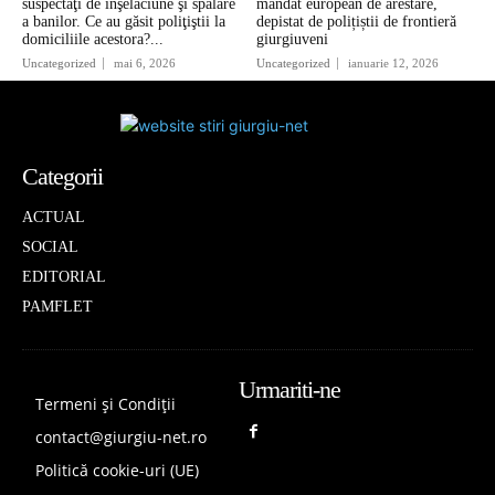
suspectaţi de înşelăciune şi spălare
mandat european de arestare,
a banilor. Ce au găsit poliţiştii la
depistat de polițiștii de frontieră
domiciliile acestora?...
giurgiuveni
Uncategorized
mai 6, 2026
Uncategorized
ianuarie 12, 2026
Categorii
ACTUAL
SOCIAL
EDITORIAL
PAMFLET
Urmariti-ne
Termeni și Condiții
contact@giurgiu-net.ro
Politică cookie-uri (UE)