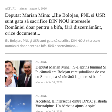
ACTUAL
admin
-
august 4, 2026
Deputat Marian Mina: „Ilie Bolojan, PNL și USR
sunt gata să sacrifice DIN NOU interesele
României doar pentru a bifa, fără discernământ,
orice document...
Ilie Bolojan, PNL și USR sunt gata să sacrifice DIN NOU interesele
României doar pentru a bifa, fără discernământ,...
ACTUAL
Deputat Marian Mina: „S-a aprins lumina! Și
în cămară era Bolojan care șobolănea de zor
cu Simion, ca să rămână la putere și bani”
admin
-
iulie 30, 2026
ACTUAL
Accident, la intersecția dintre DN5C și strada
Voestalpine. Un bărbat a ajuns la spital
admin
-
iulie 29, 2026