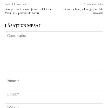
Articolul precedent
Articolul următor
Gara și o bază de recepție a cerealelor din
Răcoare şi bine, la Giurgiu, în zilele
Vadu Lat – protejate de flăcări
următoare
LĂSAȚI UN MESAJ
Comentariu:
Nu
Ema
Web