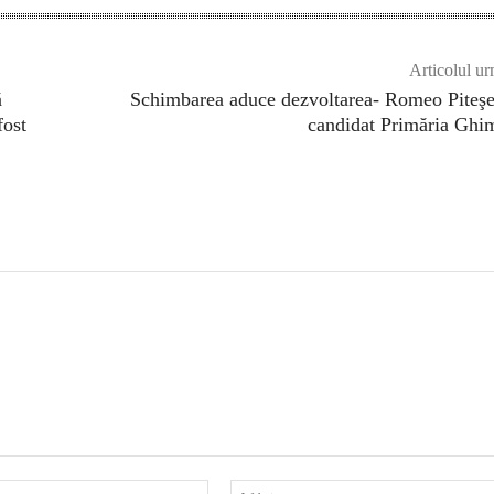
Articolul ur
ă
Schimbarea aduce dezvoltarea- Romeo Piteş
fost
candidat Primăria Ghi
Email:*