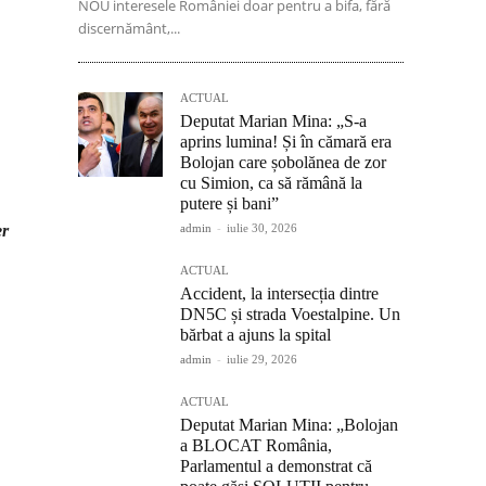
NOU interesele României doar pentru a bifa, fără
discernământ,...
ACTUAL
Deputat Marian Mina: „S-a
aprins lumina! Și în cămară era
Bolojan care șobolănea de zor
cu Simion, ca să rămână la
putere și bani”
admin
-
iulie 30, 2026
er
ACTUAL
Accident, la intersecția dintre
DN5C și strada Voestalpine. Un
bărbat a ajuns la spital
admin
-
iulie 29, 2026
ACTUAL
Deputat Marian Mina: „Bolojan
a BLOCAT România,
Parlamentul a demonstrat că