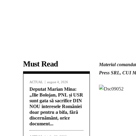
Must Read
Material comandat
Press SRL, CUI M
ACTUAL
august 4, 2026
Deputat Marian Mina:
„Ilie Bolojan, PNL și USR
sunt gata să sacrifice DIN
NOU interesele României
doar pentru a bifa, fără
discernământ, orice
Acțiune
document...