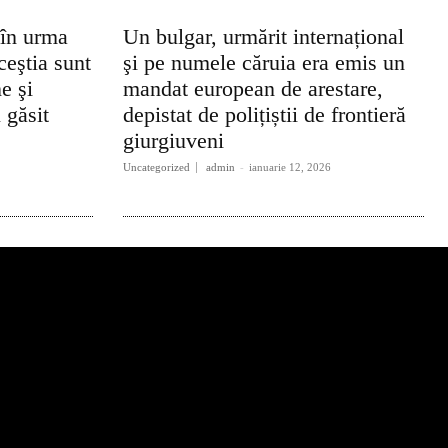
 în urma
Un bulgar, urmărit internațional
ceştia sunt
şi pe numele căruia era emis un
e şi
mandat european de arestare,
 găsit
depistat de polițiștii de frontieră
giurgiuveni
Uncategorized
admin
-
ianuarie 12, 2026