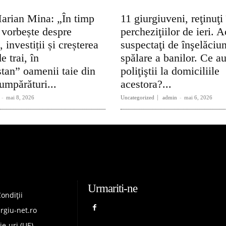
arian Mina: „În timp
11 giurgiuveni, reţinuţi
 vorbește despre
percheziţiilor de ieri. A
 investiții și creșterea
suspectaţi de înşelăciun
e trai, în
spălare a banilor. Ce au
tan” oamenii taie din
poliţiştii la domiciliile
umpărături...
acestora?...
-
mai 8, 2026
Uncategorized
admin
-
mai 6, 2026
Urmariti-ne
ondiții
rgiu-net.ro
ie-uri (UE)