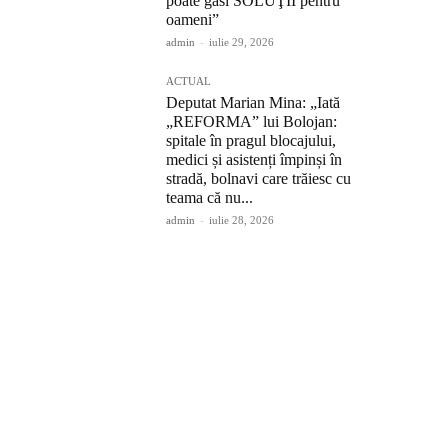
poate găsi SOLUŢII pentru
oameni”
admin
-
iulie 29, 2026
ACTUAL
Deputat Marian Mina: „Iată
„REFORMA” lui Bolojan:
spitale în pragul blocajului,
medici și asistenți împinși în
stradă, bolnavi care trăiesc cu
teama că nu...
admin
-
iulie 28, 2026