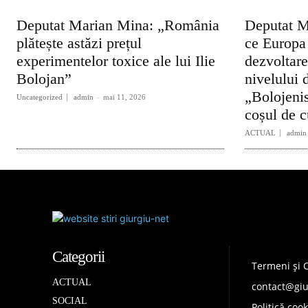
Deputat Marian Mina: „România
Deputat M
plătește astăzi prețul
ce Europa
experimentelor toxice ale lui Ilie
dezvoltare,
Bolojan”
nivelului d
„Bolojenis
Uncategorized
admin
-
mai 11, 2026
coșul de c
ACTUAL
admin
Categorii
Termeni și C
ACTUAL
contact@giu
SOCIAL
Politică cook