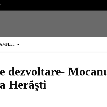
T
PAMFLET
 dezvoltare- Mocanu
a Herăşti