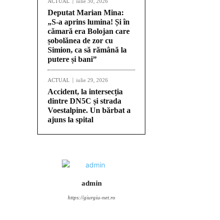
ACTUAL
iulie 30, 2026
Deputat Marian Mina:
„S-a aprins lumina! Și în
cămară era Bolojan care
șobolănea de zor cu
Simion, ca să rămână la
putere și bani”
ACTUAL
iulie 29, 2026
Accident, la intersecția
dintre DN5C și strada
Voestalpine. Un bărbat a
ajuns la spital
admin
https://giurgiu-net.ro