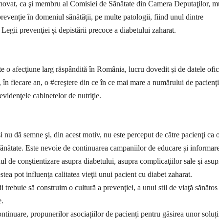
movat, ca şi membru al Comisiei de Sănătate din Camera Deputaţilor, m
prevenție în domeniul sănătății, pe multe patologii, fiind unul dintre
i Legii prevenţiei și depistării precoce a diabetului zaharat.
te o afecţiune larg răspândită în România, lucru dovedit şi de datele ofic
, în fiecare an, o #creştere din ce în ce mai mare a numărului de pacienţi
 evidenţele cabinetelor de nutriţie.
i nu dă semne şi, din acest motiv, nu este perceput de către pacienţi ca 
ănătate. Este nevoie de continuarea campaniilor de educare și informare
ul de conştientizare asupra diabetului, asupra complicaţiilor sale şi asup
tea pot influenţa calitatea vieţii unui pacient cu diabet zaharat.
 trebuie să construim o cultură a prevenţiei, a unui stil de viaţă sănătos 
e.
ntinuare, propunerilor asociațiilor de pacienți pentru găsirea unor soluți