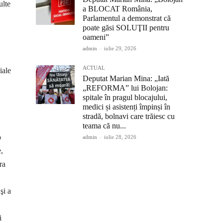
ulte
a BLOCAT România,
Parlamentul a demonstrat că
poate găsi SOLUŢII pentru
oameni”
admin
-
iulie 29, 2026
ACTUAL
iale
Deputat Marian Mina: „Iată
„REFORMA” lui Bolojan:
spitale în pragul blocajului,
medici și asistenți împinși în
stradă, bolnavi care trăiesc cu
teama că nu...
o
admin
-
iulie 28, 2026
,
ra
şi a
i