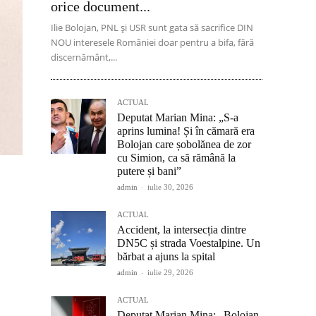
orice document...
Ilie Bolojan, PNL și USR sunt gata să sacrifice DIN
NOU interesele României doar pentru a bifa, fără
discernământ,...
ACTUAL
Deputat Marian Mina: „S-a
aprins lumina! Și în cămară era
Bolojan care șobolănea de zor
cu Simion, ca să rămână la
putere și bani”
admin
-
iulie 30, 2026
ACTUAL
Accident, la intersecția dintre
DN5C și strada Voestalpine. Un
bărbat a ajuns la spital
admin
-
iulie 29, 2026
ACTUAL
Deputat Marian Mina: „Bolojan