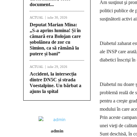
Am susţinut şi pro
document...
politici publice de 
ACTUAL
iulie 30, 2026
susţinătorii activi a
Deputat Marian Mina:
„S-a aprins lumina! Și în
cămară era Bolojan care
șobolănea de zor cu
Diabetul zaharat es
Simion, ca să rămână la
ale INSP care arată
putere și bani”
diabetici înscrişi în
ACTUAL
iulie 29, 2026
Accident, la intersecția
dintre DN5C și strada
Diabetul nu doare ș
Voestalpine. Un bărbat a
ajuns la spital
problemă reală de s
pentru a creşte grad
modului în care aces
Prin aceste campanii
unei vieţi de calitat
admin
Sunt deschisă, în co