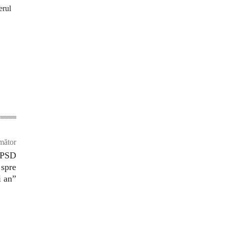
erul
mător
 PSD
 spre
i an”