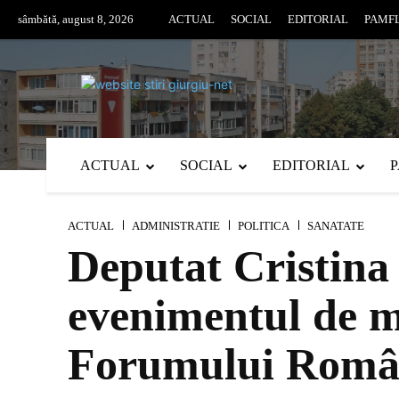
sâmbătă, august 8, 2026
ACTUAL
SOCIAL
EDITORIAL
PAMF
ACTUAL
SOCIAL
EDITORIAL
ACTUAL
ADMINISTRATIE
POLITICA
SANATATE
Deputat Cristina 
evenimentul de ma
Forumului Român