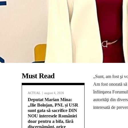
Must Read
„Sunt, am fost şi v
Am fost onorată să p
înfiinţarea Forumul
ACTUAL
august 4, 2026
Deputat Marian Mina:
autorităţi din diver
„Ilie Bolojan, PNL și USR
interesată de preve
sunt gata să sacrifice DIN
NOU interesele României
doar pentru a bifa, fără
discernământ, orice