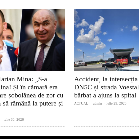
arian Mina: „S-a
Accident, la intersecția
ina! Și în cămară era
DN5C și strada Voesta
re șobolănea de zor cu
bărbat a ajuns la spital
 să rămână la putere și
ACTUAL
admin
-
iulie 29, 2026
-
iulie 30, 2026