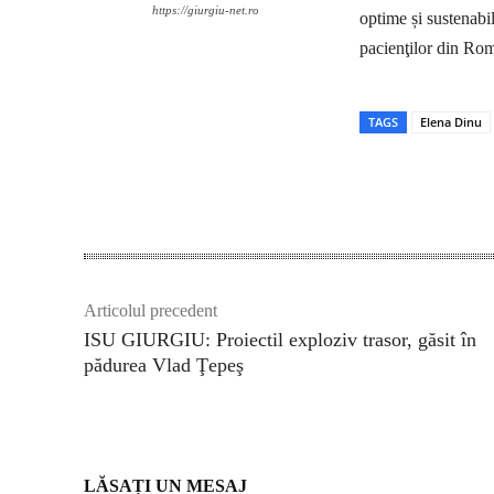
https://giurgiu-net.ro
optime și sustenabi
pacienţilor din Ro
TAGS
Elena Dinu
Acțiune
Articolul precedent
ISU GIURGIU: Proiectil exploziv trasor, găsit în
pădurea Vlad Ţepeş
LĂSAȚI UN MESAJ