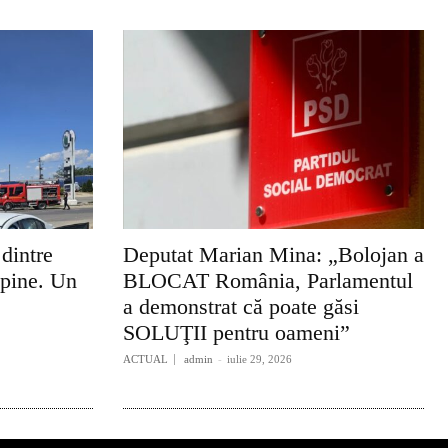
 dintre
Deputat Marian Mina: „Bolojan a
lpine. Un
BLOCAT România, Parlamentul
a demonstrat că poate găsi
SOLUŢII pentru oameni”
ACTUAL
admin
-
iulie 29, 2026