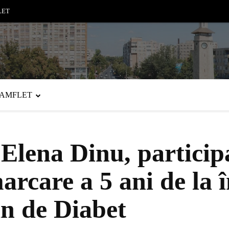
LET
PAMFLET
Elena Dinu, particip
rcare a 5 ani de la î
 de Diabet