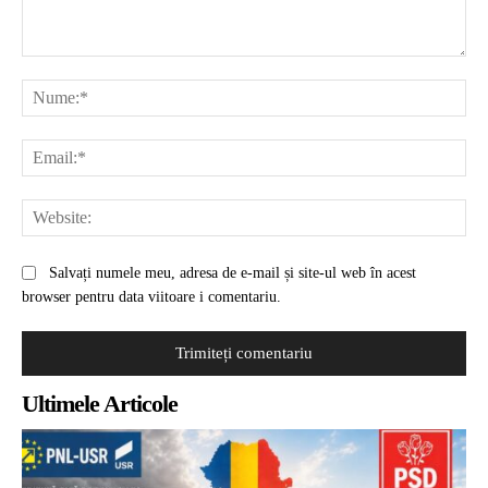
Comentariu:
Nu
Ema
Web
Salvați numele meu, adresa de e-mail și site-ul web în acest
browser pentru data viitoare i comentariu.
Ultimele Articole