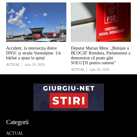
Accident, la intersecția dintre
Deputat Marian Mina: „Bolojan a
DN5C și strada Voestalpine. Un
BLOCAT România, Parlamentul a
bărbat a ajuns la spital
demonstrat că poate găsi
SOLUŢII pentru oameni”
ACTUAL
iulie 29, 2026
ACTUAL
iulie 29, 2026
Categorii
ACTUAL