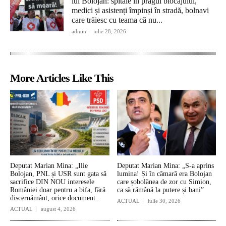
lui Bolojan: spitale în pragul blocajului,
medici și asistenți împinși în stradă, bolnavi
care trăiesc cu teama că nu...
admin
-
iulie 28, 2026
More Articles Like This
Deputat Marian Mina: „Ilie
Deputat Marian Mina: „S-a aprins
Bolojan, PNL și USR sunt gata să
lumina! Și în cămară era Bolojan
sacrifice DIN NOU interesele
care șobolănea de zor cu Simion,
României doar pentru a bifa, fără
ca să rămână la putere și bani”
discernământ, orice document...
ACTUAL
iulie 30, 2026
ACTUAL
august 4, 2026