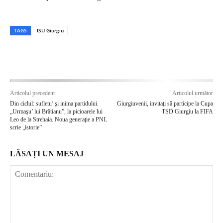
TAGS
ISU Giurgiu
Articolul precedent
Articolul următor
Din ciclul: sufletu’ şi inima partidului.
Giurgiuvenii, invitaţi să participe la Cupa
„Urmaşu’ lui Brătianu”, la picioarele lui
TSD Giurgiu la FIFA
Leo de la Strehaia. Noua generaţie a PNL
scrie „istorie”
LĂSAȚI UN MESAJ