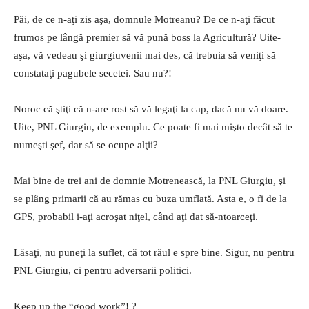
Păi, de ce n-aţi zis aşa, domnule Motreanu? De ce n-aţi făcut
frumos pe lângă premier să vă pună boss la Agricultură? Uite-
aşa, vă vedeau şi giurgiuvenii mai des, că trebuia să veniţi să
constataţi pagubele secetei. Sau nu?!
Noroc că ştiţi că n-are rost să vă legaţi la cap, dacă nu vă doare.
Uite, PNL Giurgiu, de exemplu. Ce poate fi mai mişto decât să te
numeşti şef, dar să se ocupe alţii?
Mai bine de trei ani de domnie Motrenească, la PNL Giurgiu, şi
se plâng primarii că au rămas cu buza umflată. Asta e, o fi de la
GPS, probabil i-aţi acroşat niţel, când aţi dat să-ntoarceţi.
Lăsaţi, nu puneţi la suflet, că tot răul e spre bine. Sigur, nu pentru
PNL Giurgiu, ci pentru adversarii politici.
Keep up the “good work”! ?