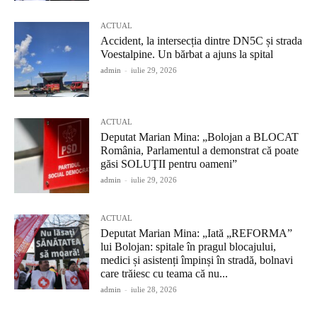
ACTUAL
Accident, la intersecția dintre DN5C și strada
Voestalpine. Un bărbat a ajuns la spital
admin
-
iulie 29, 2026
ACTUAL
Deputat Marian Mina: „Bolojan a BLOCAT
România, Parlamentul a demonstrat că poate
găsi SOLUŢII pentru oameni”
admin
-
iulie 29, 2026
ACTUAL
Deputat Marian Mina: „Iată „REFORMA”
lui Bolojan: spitale în pragul blocajului,
medici și asistenți împinși în stradă, bolnavi
care trăiesc cu teama că nu...
admin
-
iulie 28, 2026