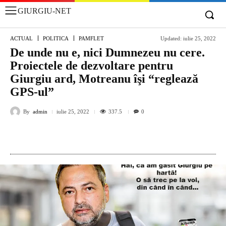
GIURGIU-NET
ACTUAL
POLITICA
PAMFLET
Updated:
iulie 25, 2022
De unde nu e, nici Dumnezeu nu cere.
Proiectele de dezvoltare pentru
Giurgiu ard, Motreanu îşi “reglează
GPS-ul”
By
admin
337.5
iulie 25, 2022
0