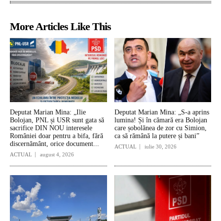
More Articles Like This
Deputat Marian Mina: „Ilie
Deputat Marian Mina: „S-a aprins
Bolojan, PNL și USR sunt gata să
lumina! Și în cămară era Bolojan
sacrifice DIN NOU interesele
care șobolănea de zor cu Simion,
României doar pentru a bifa, fără
ca să rămână la putere și bani”
discernământ, orice document...
ACTUAL
iulie 30, 2026
ACTUAL
august 4, 2026