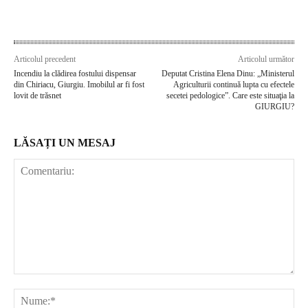
Articolul precedent
Articolul următor
Incendiu la clădirea fostului dispensar
Deputat Cristina Elena Dinu: „Ministerul
din Chiriacu, Giurgiu. Imobilul ar fi fost
Agriculturii continuă lupta cu efectele
lovit de trăsnet
secetei pedologice”. Care este situaţia la
GIURGIU?
LĂSAȚI UN MESAJ
Comentariu:
Nu