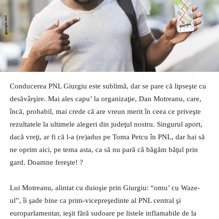
Conducerea PNL Giurgiu este sublimă, dar se pare că lipseşte cu
desăvârşire. Mai ales capu’ la organizaţie, Dan Motreanu, care,
încă, probabil, mai crede că are vreun merit în ceea ce priveşte
rezultatele la ultimele alegeri din judeţul nostru. Singurul aport,
dacă vreţi, ar fi că l-a (re)adus pe Toma Petcu în PNL, dar hai să
ne oprim aici, pe tema asta, ca să nu pară că băgăm băţul prin
gard. Doamne fereşte! ?
Lui Motreanu, alintat cu duioşie prin Giurgiu: “omu’ cu Waze-
ul”, îi şade bine ca prim-vicepreşedinte al PNL central şi
europarlamentar, ieşit fără sudoare pe listele inflamabile de la