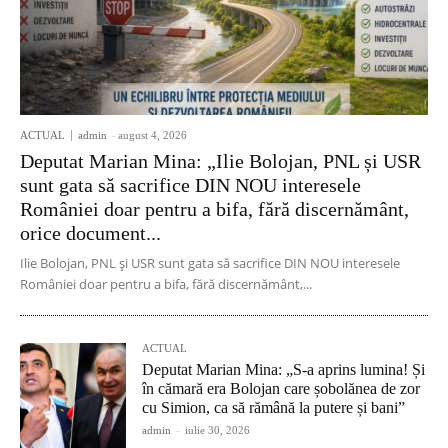
ACTUAL
admin
-
august 4, 2026
Deputat Marian Mina: „Ilie Bolojan, PNL și USR
sunt gata să sacrifice DIN NOU interesele
României doar pentru a bifa, fără discernământ,
orice document...
Ilie Bolojan, PNL și USR sunt gata să sacrifice DIN NOU interesele
României doar pentru a bifa, fără discernământ,...
ACTUAL
Deputat Marian Mina: „S-a aprins lumina! Și
în cămară era Bolojan care șobolănea de zor
cu Simion, ca să rămână la putere și bani”
admin
-
iulie 30, 2026