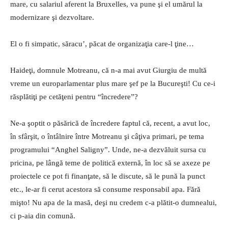
mare, cu salariul aferent la Bruxelles, va pune şi el umărul la
modernizare şi dezvoltare.
El o fi simpatic, săracu’, păcat de organizaţia care-l ţine…
Haideţi, domnule Motreanu, că n-a mai avut Giurgiu de multă
vreme un europarlamentar plus mare şef pe la Bucureşti! Cu ce-i
răsplătiţi pe cetăţeni pentru “încredere”?
Ne-a şoptit o păsărică de încredere faptul că, recent, a avut loc,
în sfârşit, o întâlnire între Motreanu şi câţiva primari, pe tema
programului “Anghel Saligny”. Unde, ne-a dezvăluit sursa cu
pricina, pe lângă teme de politică externă, în loc să se axeze pe
proiectele ce pot fi finanţate, să le discute, să le pună la punct
etc., le-ar fi cerut acestora să consume responsabil apa. Fără
mişto! Nu apa de la masă, deşi nu credem c-a plătit-o dumnealui,
ci p-aia din comună.