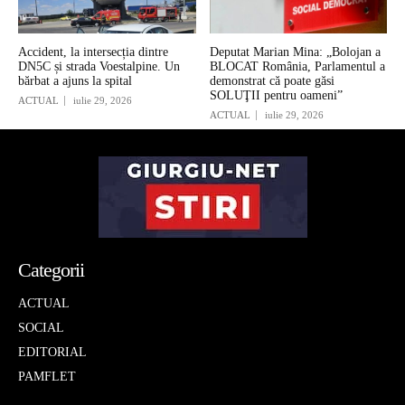
Accident, la intersecția dintre
Deputat Marian Mina: „Bolojan a
DN5C și strada Voestalpine. Un
BLOCAT România, Parlamentul a
bărbat a ajuns la spital
demonstrat că poate găsi
SOLUŢII pentru oameni”
ACTUAL
iulie 29, 2026
ACTUAL
iulie 29, 2026
Categorii
ACTUAL
SOCIAL
EDITORIAL
PAMFLET