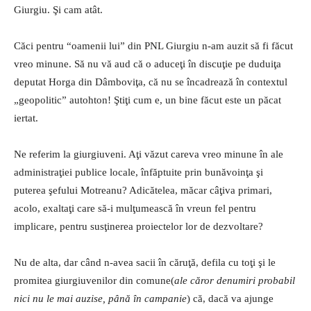
Giurgiu. Şi cam atât.
Căci pentru “oamenii lui” din PNL Giurgiu n-am auzit să fi făcut
vreo minune. Să nu vă aud că o aduceţi în discuţie pe duduiţa
deputat Horga din Dâmboviţa, că nu se încadrează în contextul
„geopolitic” autohton! Ştiţi cum e, un bine făcut este un păcat
iertat.
Ne referim la giurgiuveni. Aţi văzut careva vreo minune în ale
administraţiei publice locale, înfăptuite prin bunăvoinţa şi
puterea şefului Motreanu? Adicătelea, măcar câţiva primari,
acolo, exaltaţi care să-i mulţumească în vreun fel pentru
implicare, pentru susţinerea proiectelor lor de dezvoltare?
Nu de alta, dar când n-avea sacii în căruţă, defila cu toţi şi le
promitea giurgiuvenilor din comune(
ale căror denumiri probabil
nici nu le mai auzise, până în campanie
) că, dacă va ajunge