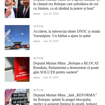
în cămară era Bolojan care șobolănea de zor
cu Simion, ca să rămână la putere și bani”
admin
-
iulie 30, 2026
ACTUAL
Accident, la intersecția dintre DN5C și strada
Voestalpine. Un bărbat a ajuns la spital
admin
-
iulie 29, 2026
ACTUAL
Deputat Marian Mina: „Bolojan a BLOCAT
România, Parlamentul a demonstrat că poate
găsi SOLUŢII pentru oameni”
admin
-
iulie 29, 2026
ACTUAL
Deputat Marian Mina: „Iată „REFORMA”
lui Bolojan: spitale în pragul blocajului,
medici și asistenți împinși în stradă, bolnavi