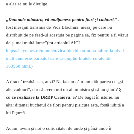
a ales să nu le divulge.
„Domnule ministru, vă mulțumesc pentru flori și cadouri,”
a
fost mesajul transmis de Vica Blochina, mesaj pe care l-a
distribuit de pe feed-ul acestuia pe pagina sa, fix pentru a fi văzut
de și mai multă lume”(tot articolul AICI
https://spynews.ro/monden/vica-blochinao-noua-iubire-la-nivel-
inalt-cine-este-barbatul-care-ia-umplut-bratele-cu-atentii-
163560.html.
)
A dracu’ treabă asta, auzi? Ne facem că n-am citit partea cu „şi
alte cadouri”, dar să avem noi un alt ministru şi să nu ştim!? Şi
cu
ce realizare la DRDP Craiova
, e? De băgat în istorie, nu
alta: ditamai buchetul de flori pentru pisicuţa asta, fostă iubită a
lui Piţurcă.
Acum, avem şi noi o curiozitate: de unde şi până unde îi