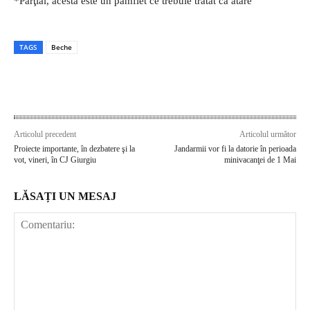
*Parţial, acesta este un pamflet ce trebuie tratat ca atare
TAGS
Beche
Articolul precedent
Articolul următor
Proiecte importante, în dezbatere şi la
Jandarmii vor fi la datorie în perioada
vot, vineri, în CJ Giurgiu
minivacanţei de 1 Mai
LĂSAȚI UN MESAJ