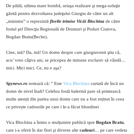
De pildă, ultima mare bombă, uriaşa realizare şi mega-soluţie
găsită pentru dezvoltarea judeţului Giurgiu de către un alt
„ministru” o reprezintă
florile trimise Vicăi Blochina
de către
fostul şef Direcţia Regională de Drumuri și Poduri Craiova,
Bogdan Bratu(Beche).
Cine, mă? Da, mă! Un domn despre care giurgiuvenii ştiu că,
acu’ vreo câţiva ani, se pricepea de minune exclusiv să vândă…
mici. Mici mici. Ce, nu e aşa?
Spynews.ro
notează că: ” Este
Vica Blochina
curtată de încă un
domn de nivel înalt? Celebra fostă balerină pare să primească
multe atenții din partea unui domn care nu a fost reținut în ceea
ce privește cadourile pe care i le-a făcut blondinei
Vica Blochina a întins o mulțumire publică spre
Bogdan Bratu
,
care i-a oferit în dar flori şi diverse alte
cadouri
… pe care vedeta