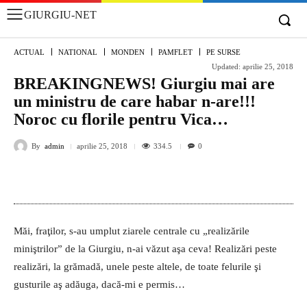
GIURGIU-NET
ACTUAL
NATIONAL
MONDEN
PAMFLET
PE SURSE
Updated:
aprilie 25, 2018
BREAKINGNEWS! Giurgiu mai are
un ministru de care habar n-are!!!
Noroc cu florile pentru Vica…
By
admin
334.5
aprilie 25, 2018
0
Măi, fraţilor, s-au umplut ziarele centrale cu „realizările
miniştrilor” de la Giurgiu, n-ai văzut aşa ceva! Realizări peste
realizări, la grămadă, unele peste altele, de toate felurile şi
gusturile aş adăuga, dacă-mi e permis…