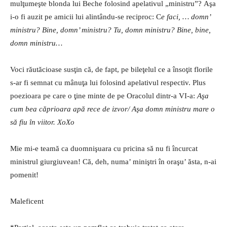
mulţumeşte blonda lui Beche folosind apelativul „ministru”? Aşa
i-o fi auzit pe amicii lui alintându-se reciproc: C
e faci, … domn
’
ministru
?
Bine, domn
’ ministru?
Tu, domn ministru?
Bine, bine,
domn ministru…
Voci răutăcioase susţin că, de fapt, pe bileţelul ce a însoţit florile
s-ar fi semnat cu mânuţa lui folosind apelativul respectiv. Plus
poezioara pe care o ţine minte de pe Oracolul dintr-a VI-a:
Aşa
cum bea căprioara apă rece de izvor
/ A
şa domn ministru mare o
să fiu în viitor. XoXo
Mie mi-e teamă ca duomnişuara cu pricina să nu fi încurcat
ministrul giurgiuvean! Că, deh, numa’ miniştri în oraşu’ ăsta, n-ai
pomenit!
Maleficent