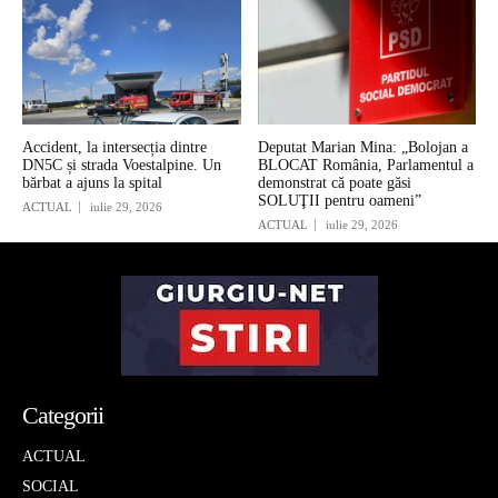
Accident, la intersecția dintre
Deputat Marian Mina: „Bolojan a
DN5C și strada Voestalpine. Un
BLOCAT România, Parlamentul a
bărbat a ajuns la spital
demonstrat că poate găsi
SOLUŢII pentru oameni”
ACTUAL
iulie 29, 2026
ACTUAL
iulie 29, 2026
Categorii
ACTUAL
SOCIAL