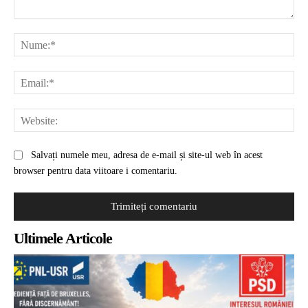
Comentariu:
Nu
Ema
Web
Salvați numele meu, adresa de e-mail și site-ul web în acest
browser pentru data viitoare i comentariu.
Ultimele Articole