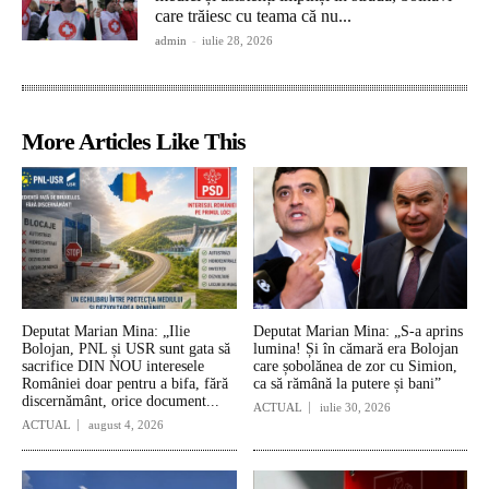
care trăiesc cu teama că nu...
admin
-
iulie 28, 2026
More Articles Like This
Deputat Marian Mina: „Ilie
Deputat Marian Mina: „S-a aprins
Bolojan, PNL și USR sunt gata să
lumina! Și în cămară era Bolojan
sacrifice DIN NOU interesele
care șobolănea de zor cu Simion,
României doar pentru a bifa, fără
ca să rămână la putere și bani”
discernământ, orice document...
ACTUAL
iulie 30, 2026
ACTUAL
august 4, 2026