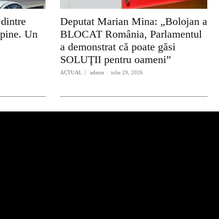
 dintre
Deputat Marian Mina: „Bolojan a
lpine. Un
BLOCAT România, Parlamentul
a demonstrat că poate găsi
SOLUŢII pentru oameni”
ACTUAL
admin
-
iulie 29, 2026