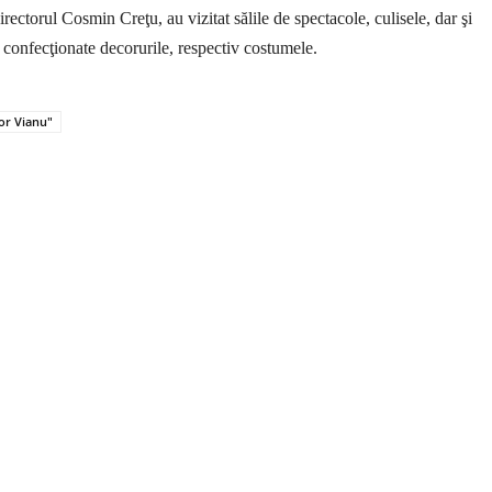
 directorul Cosmin Creţu, au vizitat sălile de spectacole, culisele, dar şi
t confecţionate decorurile, respectiv costumele.
or Vianu"