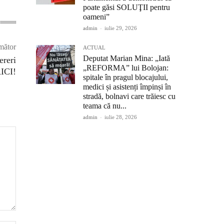
poate găsi SOLUŢII pentru
oameni”
admin
-
iulie 29, 2026
mător
ACTUAL
Deputat Marian Mina: „Iată
ereri
„REFORMA” lui Bolojan:
ICI!
spitale în pragul blocajului,
medici și asistenți împinși în
stradă, bolnavi care trăiesc cu
teama că nu...
admin
-
iulie 28, 2026