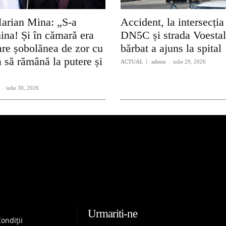
arian Mina: „S-a
Accident, la intersecția
ina! Și în cămară era
DN5C și strada Voesta
re șobolănea de zor cu
bărbat a ajuns la spital
 să rămână la putere și
ACTUAL
admin
-
iulie 29, 2026
-
iulie 30, 2026
Urmariti-ne
ondiții