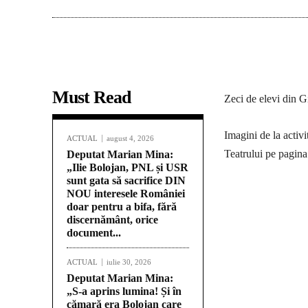
Must Read
Zeci de elevi din G
Imagini de la activi
ACTUAL
august 4, 2026
Teatrului pe pagina
Deputat Marian Mina:
„Ilie Bolojan, PNL și USR
sunt gata să sacrifice DIN
NOU interesele României
doar pentru a bifa, fără
discernământ, orice
document...
ACTUAL
iulie 30, 2026
Deputat Marian Mina:
„S-a aprins lumina! Și în
cămară era Bolojan care