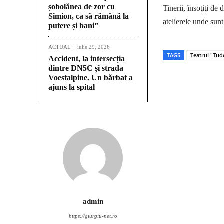
șobolănea de zor cu
Tinerii, însoţiţi de
Simion, ca să rămână la
atelierele unde sun
putere și bani”
ACTUAL
iulie 29, 2026
TAGS
Teatrul "Tud
Accident, la intersecția
dintre DN5C și strada
Voestalpine. Un bărbat a
Acțiune
ajuns la spital
admin
https://giurgiu-net.ro