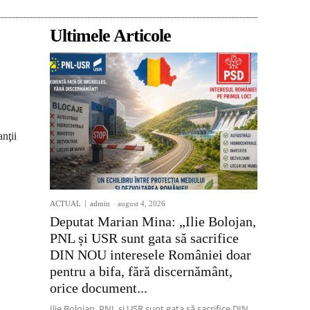
Ultimele Articole
nţii
ACTUAL
admin
-
august 4, 2026
Deputat Marian Mina: „Ilie Bolojan,
PNL și USR sunt gata să sacrifice
DIN NOU interesele României doar
pentru a bifa, fără discernământ,
orice document...
Ilie Bolojan, PNL și USR sunt gata să sacrifice DIN