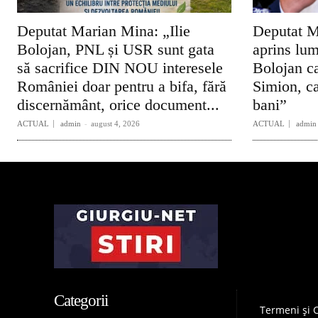
Deputat Marian Mina: „Ilie
Deputat M
Bolojan, PNL și USR sunt gata
aprins lum
să sacrifice DIN NOU interesele
Bolojan ca
României doar pentru a bifa, fără
Simion, ca
discernământ, orice document...
bani”
ACTUAL
admin
-
august 4, 2026
ACTUAL
admin
Categorii
Termeni și C