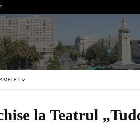
T
PAMFLET
hise la Teatrul „Tud