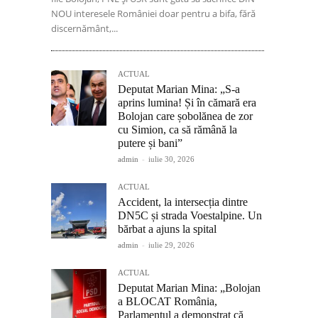
NOU interesele României doar pentru a bifa, fără
discernământ,...
ACTUAL
Deputat Marian Mina: „S-a
aprins lumina! Și în cămară era
Bolojan care șobolănea de zor
cu Simion, ca să rămână la
putere și bani”
admin
-
iulie 30, 2026
ACTUAL
Accident, la intersecția dintre
DN5C și strada Voestalpine. Un
bărbat a ajuns la spital
admin
-
iulie 29, 2026
ACTUAL
Deputat Marian Mina: „Bolojan
a BLOCAT România,
Parlamentul a demonstrat că