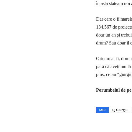
în asta stăteam noi
Dar care o fi marel
134.567 de proiecte
doar un an şi trebui
drum? Sau doar îl 
Oricum ar fi, domnul
pară că aveţi multă 
plus, ce-au “giurgi
Porumbelul de pe
TAGS
CJ Giurgiu
Acțiune