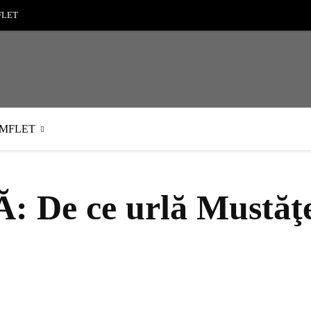
FLET
MFLET
De ce urlă Mustăţea