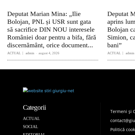
Deputat Marian Mina: „Ilie
Deputat M
Bolojan, PNL și USR sunt gata
aprins lum
să sacrifice DIN NOU interesele
Bolojan ca
României doar pentru a bifa, fără
Simion, ca
discernământ, orice document...
bani”
ACTUAL
admin
-
august 4, 2026
ACTUAL
admin
Categorii
Termeni și C
ACTUAL
contact@giu
SOCIAL
Politică cook
EDITORIAL