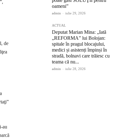
poate găsi SOLUŢII pentru
”,
oameni”
admin
-
iulie 29, 2026
ACTUAL
Deputat Marian Mina: „Iată
„REFORMA” lui Bolojan:
l, de
spitale în pragul blocajului,
medici și asistenți împinși în
ăţea
stradă, bolnavi care trăiesc cu
teama că nu...
admin
-
iulie 28, 2026
la
taţi”
i-au
parcă