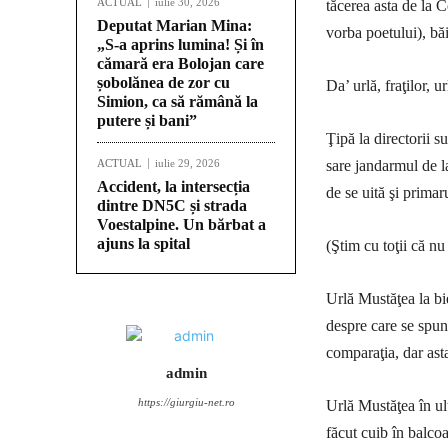
ACTUAL
iulie 30, 2026
tăcerea asta de la 
Deputat Marian Mina:
vorba poetului), băi,
„S-a aprins lumina! Și în
cămară era Bolojan care
șobolănea de zor cu
Da’ urlă, fraţilor,
Simion, ca să rămână la
putere și bani”
Ţipă la directorii s
ACTUAL
iulie 29, 2026
sare jandarmul de l
Accident, la intersecția
de se uită şi prima
dintre DN5C și strada
Voestalpine. Un bărbat a
ajuns la spital
(Ştim cu toţii că nu
Urlă Mustăţea la bie
despre care se spune
comparaţia, dar ast
admin
https://giurgiu-net.ro
Urlă Mustăţea în ul
făcut cuib în balcoa