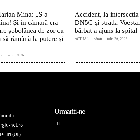
arian Mina: „S-a
Accident, la intersecția
ina! Și în cămară era
DN5C și strada Voesta
re șobolănea de zor cu
bărbat a ajuns la spital
 să rămână la putere și
ACTUAL
admin
-
iulie 29, 2026
-
iulie 30, 2026
Urmariti-ne
ondiții
rgiu-net.ro
ie-uri (UE)