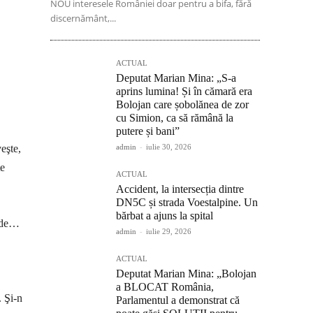
NOU interesele României doar pentru a bifa, fără
discernământ,...
ACTUAL
Deputat Marian Mina: „S-a
aprins lumina! Și în cămară era
Bolojan care șobolănea de zor
cu Simion, ca să rămână la
putere și bani”
admin
-
iulie 30, 2026
eşte,
te
ACTUAL
Accident, la intersecția dintre
DN5C și strada Voestalpine. Un
bărbat a ajuns la spital
l de…
admin
-
iulie 29, 2026
ACTUAL
Deputat Marian Mina: „Bolojan
a BLOCAT România,
. Şi-n
Parlamentul a demonstrat că