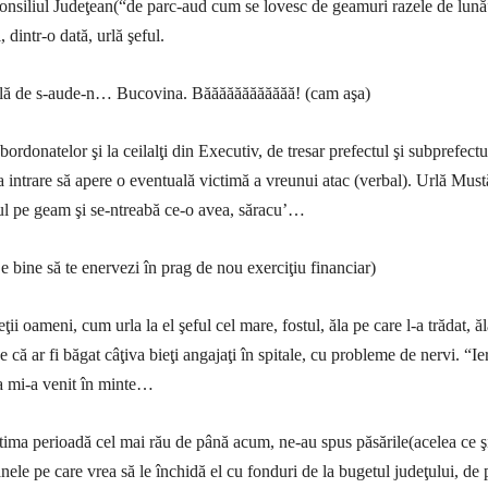
Consiliul Judeţean(“de parc-aud cum se lovesc de geamuri razele de lună
 dintr-o dată, urlă şeful.
 urlă de s-aude-n… Bucovina. Băăăăăăăăăăăă! (cam aşa)
ubordonatelor şi la ceilalţi din Executiv, de tresar prefectul şi subprefectu
a intrare să apere o eventuală victimă a vreunui atac (verbal). Urlă Must
rul pe geam şi se-ntreabă ce-o avea, săracu’…
 e bine să te enervezi în prag de nou exerciţiu financiar)
ţii oameni, cum urla la el şeful cel mare, fostul, ăla pe care l-a trădat, ă
 că ar fi băgat câţiva bieţi angajaţi în spitale, cu probleme de nervi. “Ier
a mi-a venit în minte…
tima perioadă cel mai rău de până acum, ne-au spus păsările(acelea ce ş
nele pe care vrea să le închidă el cu fonduri de la bugetul judeţului, de 