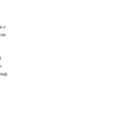
ai e
este
ă
n
taţi.