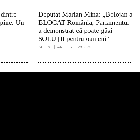
 dintre
Deputat Marian Mina: „Bolojan a
lpine. Un
BLOCAT România, Parlamentul
a demonstrat că poate găsi
SOLUŢII pentru oameni”
ACTUAL
admin
-
iulie 29, 2026