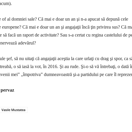
 acum).
e of al domniei sale? Că mai e doar un an şi n-a apucat să depună cele
 europene? Că mai e doar un an şi angajaţii încă ţin privirea sus? Că m
e să facă un raport de activitate? Sau s-a certat cu regina castelului de p
enervează adevărul?
e şef, să nu uitaţi că angajaţii aceştia la care urlaţi cu drag şi spor, ca s
treabă, o să iasă la vot, în 2016. Şi au rude. Şi-o să vă întrebaţi, o dată î
uvenii mei” „împotriva” dumneavoastră şi-a partidului pe care îl reprezen
 pervaz
Vasile Mustatea