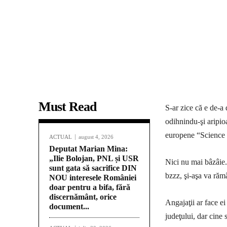
Must Read
S-ar zice că e de-a
odihnindu-şi aripioa
europene “Science 
ACTUAL
august 4, 2026
Deputat Marian Mina:
„Ilie Bolojan, PNL și USR
Nici nu mai bâzâie
sunt gata să sacrifice DIN
bzzz, şi-aşa va răm
NOU interesele României
doar pentru a bifa, fără
discernământ, orice
Angajaţii ar face e
document...
judeţului, dar cine s