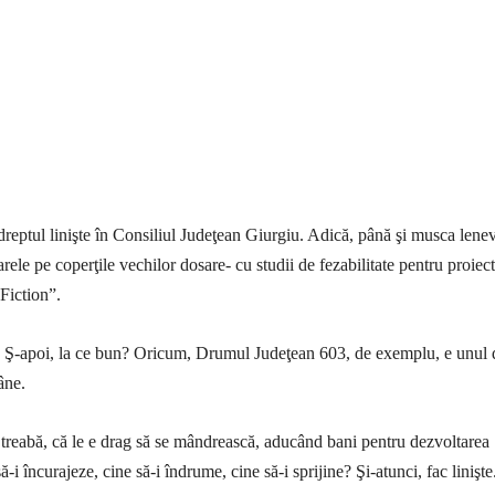
 dreptul linişte în Consiliul Judeţean Giurgiu. Adică, până şi musca lenev
rele pe coperţile vechilor dosare- cu studii de fezabilitate pentru proiec
Fiction”.
. Ş-apoi, la ce bun? Oricum, Drumul Judeţean 603, de exemplu, e unu
âne.
i treabă, că le e drag să se mândrească, aducând bani pentru dezvoltarea
ă-i încurajeze, cine să-i îndrume, cine să-i sprijine? Şi-atunci, fac linişte