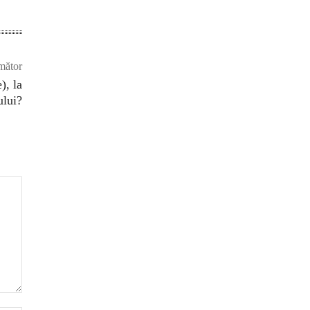
mător
), la
ului?