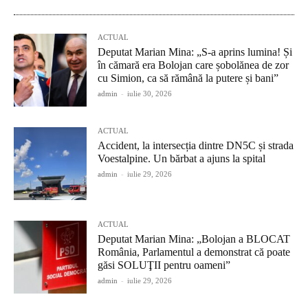
ACTUAL
Deputat Marian Mina: „S-a aprins lumina! Și
în cămară era Bolojan care șobolănea de zor
cu Simion, ca să rămână la putere și bani”
admin
-
iulie 30, 2026
ACTUAL
Accident, la intersecția dintre DN5C și strada
Voestalpine. Un bărbat a ajuns la spital
admin
-
iulie 29, 2026
ACTUAL
Deputat Marian Mina: „Bolojan a BLOCAT
România, Parlamentul a demonstrat că poate
găsi SOLUŢII pentru oameni”
admin
-
iulie 29, 2026