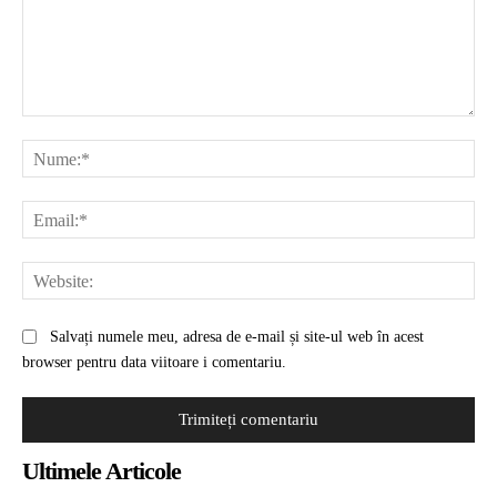
Comentariu:
Nu
Ema
Web
Salvați numele meu, adresa de e-mail și site-ul web în acest
browser pentru data viitoare i comentariu.
Ultimele Articole