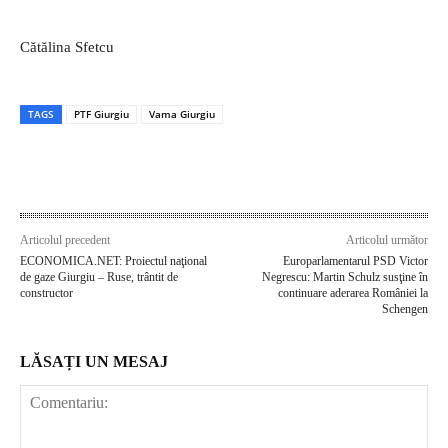
Cătălina Sfetcu
TAGS
PTF Giurgiu
Vama Giurgiu
Articolul precedent
Articolul următor
ECONOMICA.NET: Proiectul naţional
Europarlamentarul PSD Victor
de gaze Giurgiu – Ruse, trântit de
Negrescu: Martin Schulz susţine în
constructor
continuare aderarea României la
Schengen
LĂSAȚI UN MESAJ