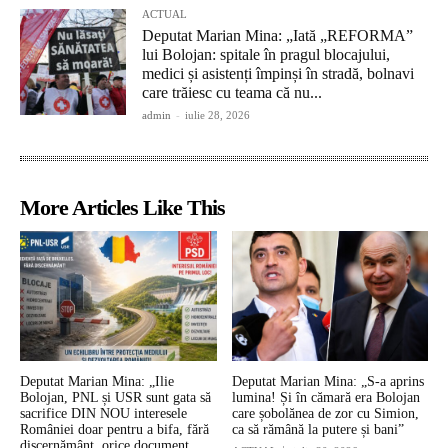
ACTUAL
Deputat Marian Mina: „Iată „REFORMA”
lui Bolojan: spitale în pragul blocajului,
medici și asistenți împinși în stradă, bolnavi
care trăiesc cu teama că nu...
admin
-
iulie 28, 2026
More Articles Like This
Deputat Marian Mina: „Ilie
Deputat Marian Mina: „S-a aprins
Bolojan, PNL și USR sunt gata să
lumina! Și în cămară era Bolojan
sacrifice DIN NOU interesele
care șobolănea de zor cu Simion,
României doar pentru a bifa, fără
ca să rămână la putere și bani”
discernământ, orice document...