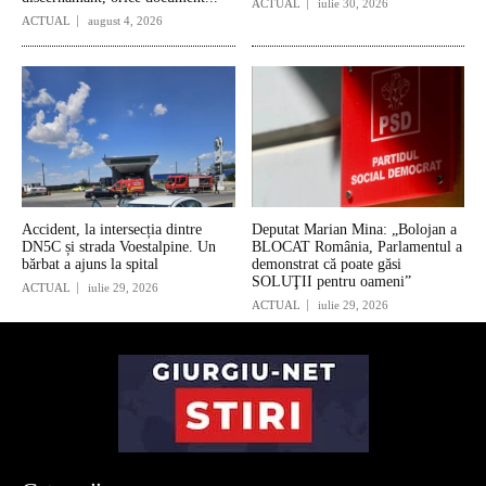
ACTUAL
iulie 30, 2026
ACTUAL
august 4, 2026
Accident, la intersecția dintre
Deputat Marian Mina: „Bolojan a
DN5C și strada Voestalpine. Un
BLOCAT România, Parlamentul a
bărbat a ajuns la spital
demonstrat că poate găsi
SOLUŢII pentru oameni”
ACTUAL
iulie 29, 2026
ACTUAL
iulie 29, 2026